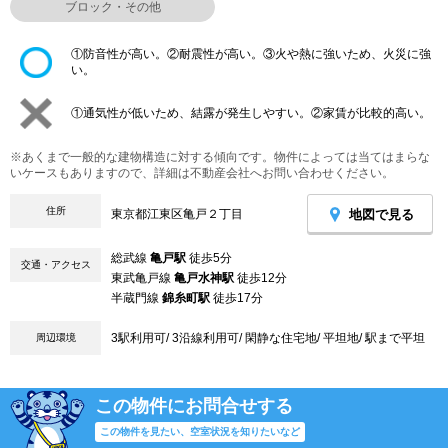
ブロック・その他
①防音性が高い。②耐震性が高い。③火や熱に強いため、火災に強
い。
①通気性が低いため、結露が発生しやすい。②家賃が比較的高い。
※あくまで一般的な建物構造に対する傾向です。物件によっては当てはまらな
いケースもありますので、詳細は不動産会社へお問い合わせください。
住所
地図で見る
東京都江東区亀戸２丁目
総武線
亀戸駅
徒歩5分
交通・アクセス
東武亀戸線
亀戸水神駅
徒歩12分
半蔵門線
錦糸町駅
徒歩17分
3駅利用可/ 3沿線利用可/ 閑静な住宅地/ 平坦地/ 駅まで平坦
周辺環境
この物件にお問合せする
この物件を見たい、空室状況を知りたいなど