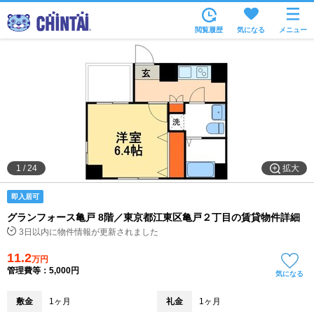
お部屋を探す
閲覧履歴
気になる
メニュー
沿線・駅から
住所から
家賃相場から
通勤通学時間から
物件特集から
拡大
1
/
24
不動産会社から
即入居可
TOP
グランフォース亀戸 8階／東京都江東区亀戸２丁目の賃貸物件詳細
3日以内に物件情報が更新されました
11.2
万円
管理費等：5,000円
気になる
敷金
1ヶ月
礼金
1ヶ月