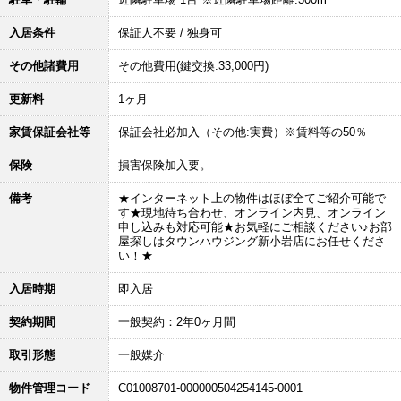
入居条件
保証人不要 / 独身可
その他諸費用
その他費用(鍵交換:33,000円)
更新料
1ヶ月
家賃保証会社等
保証会社必加入（その他:実費）※賃料等の50％
保険
損害保険加入要。
備考
★インターネット上の物件はほぼ全てご紹介可能で
す★現地待ち合わせ、オンライン内見、オンライン
申し込みも対応可能★お気軽にご相談ください♪お部
屋探しはタウンハウジング新小岩店にお任せくださ
い！★
入居時期
即入居
契約期間
一般契約：2年0ヶ月間
取引形態
一般媒介
物件管理コード
C01008701-000000504254145-0001