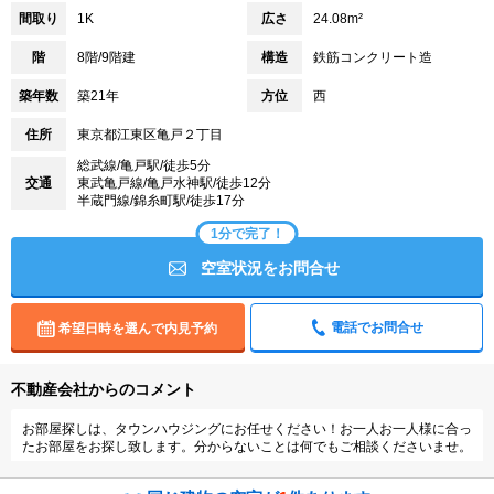
間取り
1K
広さ
24.08m²
階
8階/9階建
構造
鉄筋コンクリート造
築年数
築21年
方位
西
住所
東京都江東区亀戸２丁目
総武線/亀戸駅/徒歩5分
交通
東武亀戸線/亀戸水神駅/徒歩12分
半蔵門線/錦糸町駅/徒歩17分
1分で完了！
空室状況をお問合せ
電話でお問合せ
希望日時を選んで内見予約
不動産会社からのコメント
お部屋探しは、タウンハウジングにお任せください！お一人お一人様に合っ
たお部屋をお探し致します。分からないことは何でもご相談くださいませ。