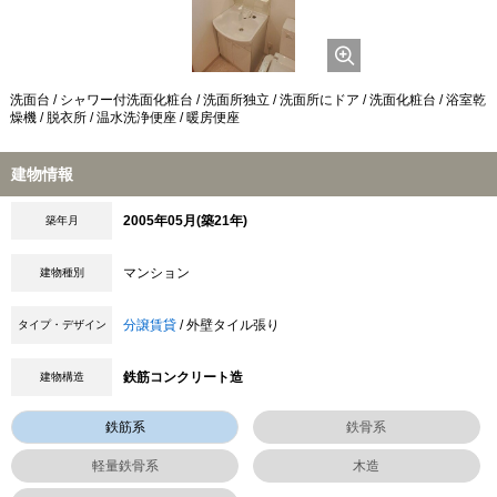
洗面台 / シャワー付洗面化粧台 / 洗面所独立 / 洗面所にドア / 洗面化粧台 / 浴室乾
燥機 / 脱衣所 / 温水洗浄便座 / 暖房便座
建物情報
2005年05月(築21年)
築年月
マンション
建物種別
分譲賃貸
/ 外壁タイル張り
タイプ・デザイン
鉄筋コンクリート造
建物構造
鉄筋系
鉄骨系
軽量鉄骨系
木造