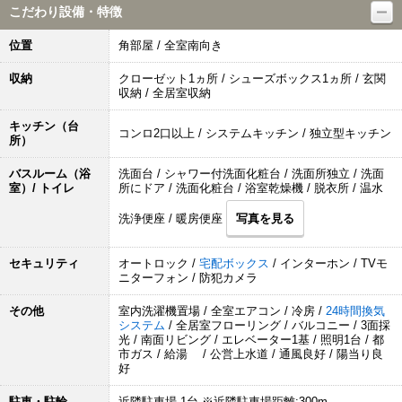
こだわり設備・特徴
位置
角部屋 / 全室南向き
収納
クローゼット1ヵ所 / シューズボックス1ヵ所 / 玄関
収納 / 全居室収納
キッチン（台
コンロ2口以上 / システムキッチン / 独立型キッチン
所）
バスルーム（浴
洗面台 / シャワー付洗面化粧台 / 洗面所独立 / 洗面
室）/ トイレ
所にドア / 洗面化粧台 / 浴室乾燥機 / 脱衣所 / 温水
洗浄便座 / 暖房便座
写真を見る
セキュリティ
オートロック /
宅配ボックス
/ インターホン / TVモ
ニターフォン / 防犯カメラ
その他
室内洗濯機置場 / 全室エアコン / 冷房 /
24時間換気
システム
/ 全居室フローリング / バルコニー / 3面採
光 / 南面リビング / エレベーター1基 / 照明1台 / 都
市ガス / 給湯 / 公営上水道 / 通風良好 / 陽当り良
好
駐車・駐輪
近隣駐車場 1台 ※近隣駐車場距離:300m