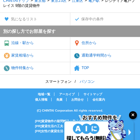
CHINTAIトップ
東京都
東京23区
江東区
亀戸駅
レジディア亀戸プ
レイス 9階の賃貸物件
気になるリスト
保存中の条件
別の探し方でお部屋を探す
沿線・駅から
住所から
家賃相場から
通勤通学時間から
物件特集から
TOP
スマートフォン
パソコン
地域一覧
アーカイブ
サイトマップ
個人情報
免責
お問合せ
会社案内
(C) CHINTAI Corporation All rights reserved.
[PR]賃貸物件の疑問解決！教えてエイブルAGENT
[PR]賃貸生活の工夫を紹介！CHINTAI情報局
[PR]女性の賃貸生活を応援！Woman.CHINTAI