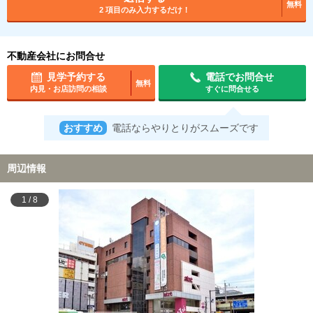
無料
2 項目のみ入力するだけ！
不動産会社にお問合せ
見学予約する
電話でお問合せ
無料
内見・お店訪問の相談
すぐに問合せる
おすすめ
電話ならやりとりがスムーズです
周辺情報
1
/
8