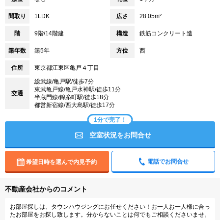
間取り
1LDK
広さ
28.05m²
階
9階/14階建
構造
鉄筋コンクリート造
築年数
築5年
方位
西
住所
東京都江東区亀戸４丁目
総武線/亀戸駅/徒歩7分
東武亀戸線/亀戸水神駅/徒歩11分
交通
半蔵門線/錦糸町駅/徒歩18分
都営新宿線/西大島駅/徒歩17分
1分で完了！
空室状況をお問合せ
電話でお問合せ
希望日時を選んで内見予約
不動産会社からのコメント
お部屋探しは、タウンハウジングにお任せください！お一人お一人様に合っ
たお部屋をお探し致します。分からないことは何でもご相談くださいませ。