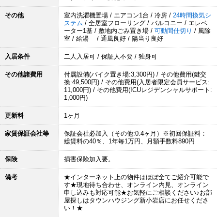
その他
室内洗濯機置場 / エアコン1台 / 冷房 /
24時間換気シ
ステム
/ 全居室フローリング / バルコニー / エレベ
ーター1基 / 敷地内ごみ置き場 /
可動間仕切り
/ 風除
室 / 給湯 / 通風良好 / 陽当り良好
入居条件
二人入居可 / 保証人不要 / 独身可
その他諸費用
付属設備(バイク置き場:3,300円) / その他費用(鍵交
換:49,500円) / その他費用(入居者限定会員サービス:
11,000円) / その他費用(ICUレジデンシャルサポート:
1,000円)
更新料
1ヶ月
家賃保証会社等
保証会社必加入（その他:0.4ヶ月）※初回保証料：
総賃料の40％、1年毎1万円、月額手数料890円
保険
損害保険加入要。
備考
★インターネット上の物件はほぼ全てご紹介可能で
す★現地待ち合わせ、オンライン内見、オンライン
申し込みも対応可能★お気軽にご相談ください♪お部
屋探しはタウンハウジング新小岩店にお任せくださ
い！★