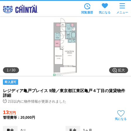
お部屋を探す
閲覧履歴
気になる
メニュー
沿線・駅から
住所から
家賃相場から
通勤通学時間から
物件特集から
拡大
1
/
30
不動産会社から
即入居可
TOP
レジディア亀戸プレイス 9階／東京都江東区亀戸４丁目の賃貸物件
詳細
2日以内に物件情報が更新されました
13
万円
管理費等：20,000円
気になる
敷金
なし
礼金
1ヶ月