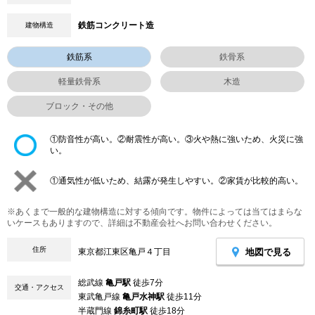
鉄筋コンクリート造
建物構造
鉄筋系
鉄骨系
軽量鉄骨系
木造
ブロック・その他
①防音性が高い。②耐震性が高い。③火や熱に強いため、火災に強
い。
①通気性が低いため、結露が発生しやすい。②家賃が比較的高い。
※あくまで一般的な建物構造に対する傾向です。物件によっては当てはまらな
いケースもありますので、詳細は不動産会社へお問い合わせください。
住所
地図で見る
東京都江東区亀戸４丁目
総武線
亀戸駅
徒歩7分
交通・アクセス
東武亀戸線
亀戸水神駅
徒歩11分
半蔵門線
錦糸町駅
徒歩18分