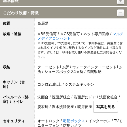
基本情報
こだわり設備・特徴
位置
高層階
放送・通信
※BS受信可 / ※CS受信可 / ネット専用回線 /
マルチ
メディアコンセント
※ BS受信可 , CS受信可 , について…利用料金は、共益費に含
まれるタイプや個別に契約するタイプなど物件により異なり
ます。詳しくは、物件お取り扱い不動産会社にお問合せくだ
さい。
収納
クローゼット1ヵ所 / ウォークインクローゼット1ヵ
所 / シューズボックス1ヵ所 / 玄関収納
キッチン（台
コンロ2口以上 / システムキッチン
所）
バスルーム（浴
洗面台 / 洗面所独立 / 洗面所にドア / 洗面化粧台 /
室）/ トイレ
脱衣所 / 温水洗浄便座 / 暖房便座
写真を見る
セキュリティ
オートロック /
宅配ボックス
/ インターホン / TVモ
ニターフォン / 防犯カメラ