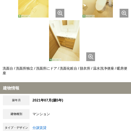
洗面台 / 洗面所独立 / 洗面所にドア / 洗面化粧台 / 脱衣所 / 温水洗浄便座 / 暖房便
座
建物情報
2021年07月(築5年)
築年月
マンション
建物種別
分譲賃貸
タイプ・デザイン