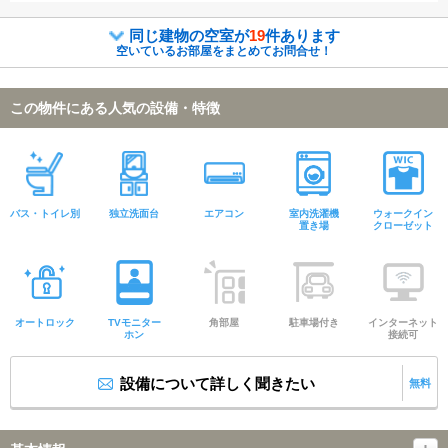
同じ建物の空室が
19
件あります
空いているお部屋をまとめてお問合せ！
この物件にある人気の設備・特徴
バス・トイレ別
独立洗面台
エアコン
室内洗濯機
ウォークイン
置き場
クローゼット
オートロック
TVモニター
角部屋
駐車場付き
インターネット
ホン
接続可
設備について詳しく聞きたい
無料