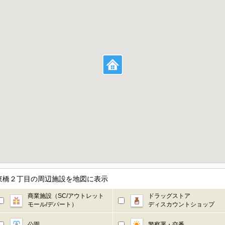
東橋２丁目の周辺施設を地図に表示
商業施設（SC/アウトレット
ドラッグストア
モール/デパート）
ディスカウントショップ
公園
警察署・交番