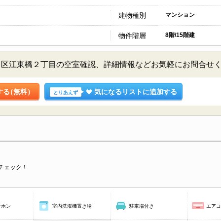
建物種別
マンション
物件階層
8階/15階建
田区江東橋２丁目の空室確認、詳細情報などお気軽にお問合せ
する
（無料）
気になるリストに追加する
とりあえず
チェック！
ーホン
室内洗濯機置き場
駐車場付き
エア