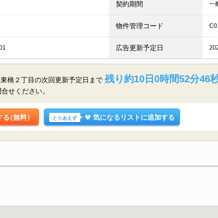
契約期間
一
物件管理コード
C0
広告更新予定日
01
20
残り約10日0時間52分46
江東橋２丁目の
次回更新予定日まで
問合せください。
する
（無料）
気になるリストに追加する
とりあえず