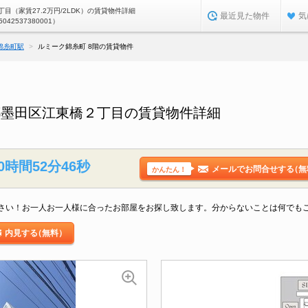
目（家賃27.2万円/2LDK）の賃貸物件詳細
最近見た物件
気
5042537380001）
錦糸町駅
ルミーク錦糸町 8階の賃貸物件
都墨田区江東橋２丁目の賃貸物件詳細
0時間52分46秒
メールでお問合せする
（無
かんたん！
さい！お一人お一人様に合ったお部屋をお探し致します。分からないことは何でも
内見する
（無料）