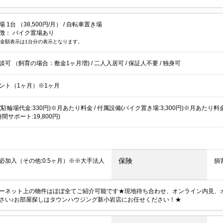
1台 （38,500円/月） /
自転車置き場
徴：
バイク置場あり
金額表示は1台分の表示となります。
談可 （飼育の場合：敷金1ヶ月増)
/
二人入居可
/
保証人不要
/
独身可
ント（1ヶ月）※1ヶ月
駐輪場代金:330円)※月あたり料金 / 付属設備(バイク置き場:3,300円)※月あたり料金 
時間サポート:19,800円)
保険
必加入（その他:0.5ヶ月）※※大手法人
損
ーネット上の物件はほぼ全てご紹介可能です★現地待ち合わせ、オンライン内見、
さい♪お部屋探しはタウンハウジング新小岩店にお任せください！★