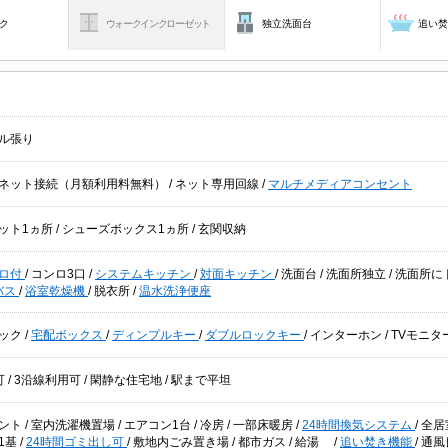
ク
ウォークインクローゼット
独立洗面台
追い
ル張り
ネット接続（月額利用料無料）
/
ネット専用回線
/
マルチメディアコンセント
ット1ヵ所
/
シューズボックス1ヵ所
/
玄関収納
ロ付
/
コンロ3口
/
システムキッチン
/
対面キッチン
/
洗面台
/
洗面所独立
/
洗面所に
バス
/
浴室乾燥機
/
脱衣所
/
温水洗浄便座
ック
/
宅配ボックス
/
ディンプルキー
/
ダブルロックキー
/
インターホン
/
TVモニタ
可
/
3沿線利用可
/
閑静な住宅地
/
駅まで平坦
ント
/
室内洗濯機置場
/
エアコン1台
/
冷房
/
一部床暖房
/
24時間換気システム
/
全居
1基
/
24時間ゴミ出し可
/
敷地内ごみ置き場
/
都市ガス
/
給湯
/
追い焚き機能
/
通風