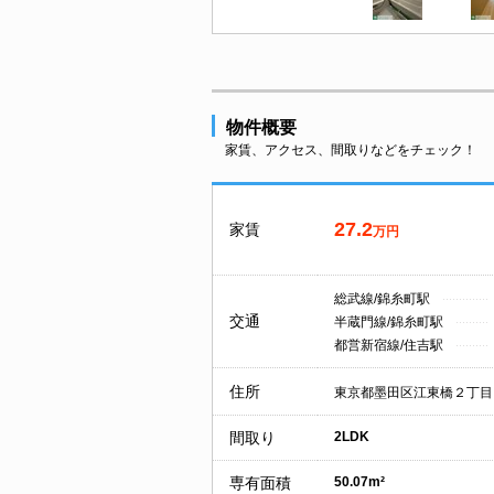
物件概要
家賃、アクセス、間取りなどをチェック！
27.2
家賃
万円
総武線/錦糸町駅
交通
半蔵門線/錦糸町駅
都営新宿線/住吉駅
住所
東京都墨田区江東橋２丁目
間取り
2LDK
専有面積
50.07m²