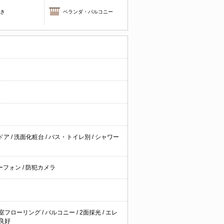
焚き
ベランダ・バルコニー
ドア
/
洗面化粧台
/
バス・トイレ別
/
シャワー
ーフォン
/
防犯カメラ
室フローリング
/
バルコニー
/
2面採光
/
エレ
良好