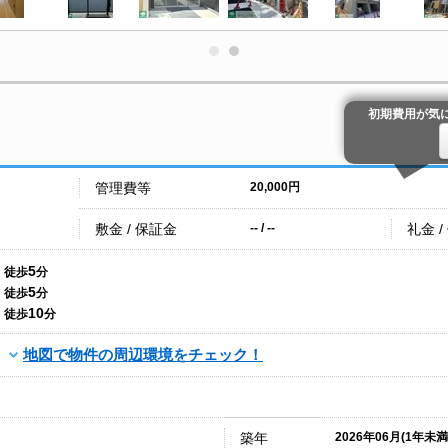
初期費用が気
管理費等
20,000円
敷金 / 保証金
礼金 /
-- / --
5
徒歩
分
5
徒歩
分
10
徒歩
分
地図で物件の周辺環境をチェック！
築年
2026年06月(1年未満