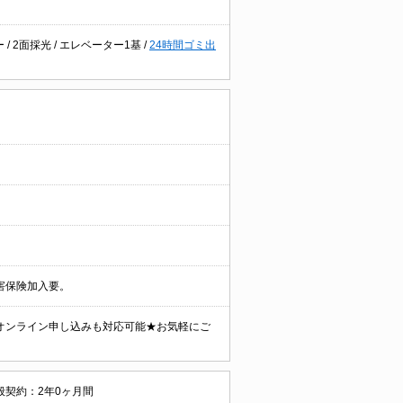
ー
/
2面採光
/
エレベーター1基
/
24時間ゴミ出
害保険加入要。
オンライン申し込みも対応可能★お気軽にご
般契約：2年0ヶ月間