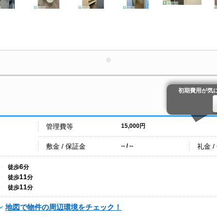
初期費用が気
管理費等
15,000円
敷金 / 保証金
礼金 /
-- / --
6
徒歩
分
11
徒歩
分
11
徒歩
分
地図で物件の周辺環境をチェック！