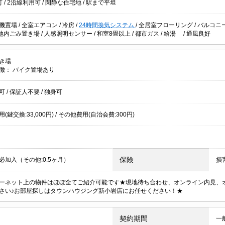
可
/
2沿線利用可
/
閑静な住宅地
/
駅まで平坦
機置場
/
全室エアコン
/
冷房
/
24時間換気システム
/
全居室フローリング
/
バルコニ
地内ごみ置き場
/
人感照明センサー
/
和室8畳以上
/
都市ガス
/
給湯
/
通風良好
き場
徴：
バイク置場あり
居可
/
保証人不要
/
独身可
(鍵交換:33,000円) / その他費用(自治会費:300円)
保険
必加入（その他:0.5ヶ月）
損
ーネット上の物件はほぼ全てご紹介可能です★現地待ち合わせ、オンライン内見、
さい♪お部屋探しはタウンハウジング新小岩店にお任せください！★
契約期間
一