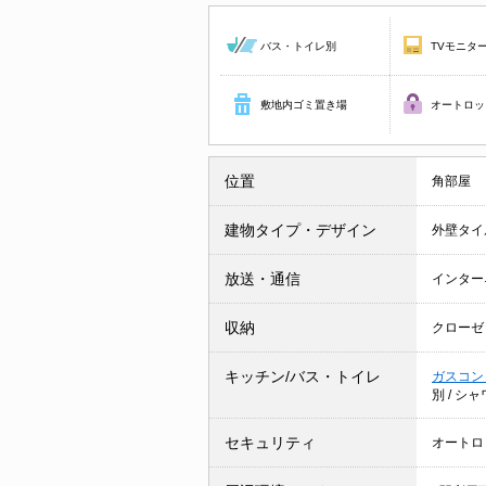
バス・トイレ別
TVモニタ
敷地内ゴミ置き場
オートロッ
位置
角部屋
建物タイプ・デザイン
外壁タイ
放送・通信
インター
収納
クローゼ
キッチン/バス・トイレ
ガスコン
別
/
シャ
セキュリティ
オートロ