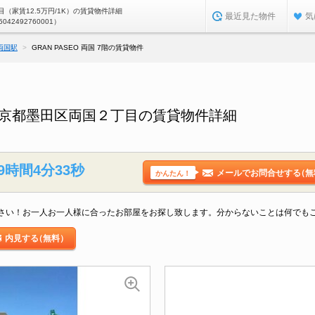
（家賃12.5万円/1K）の賃貸物件詳細
最近見た物件
気
5042492760001）
両国駅
GRAN PASEO 両国 7階の賃貸物件
階／東京都墨田区両国２丁目の賃貸物件詳細
9時間4分33秒
メールでお問合せする
（無
かんたん！
さい！お一人お一人様に合ったお部屋をお探し致します。分からないことは何でも
内見する
（無料）