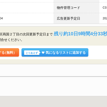
物件管理コード
C0
広告更新予定日
04
20
残り約10日9時間4分33
墨田区両国２丁目の
次回更新予定日まで
問合せください。
する
（無料）
気になるリストに追加する
とりあえず