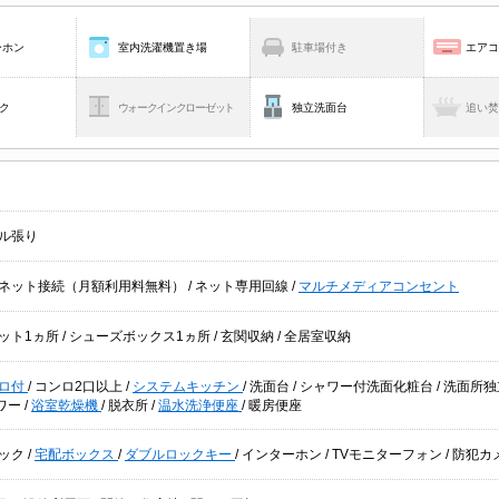
ーホン
室内洗濯機置き場
駐車場付き
エア
ク
ウォークインクローゼット
独立洗面台
追い
ル張り
ネット接続（月額利用料無料）
/
ネット専用回線
/
マルチメディアコンセント
ット1ヵ所
/
シューズボックス1ヵ所
/
玄関収納
/
全居室収納
ロ付
/
コンロ2口以上
/
システムキッチン
/
洗面台
/
シャワー付洗面化粧台
/
洗面所
ワー
/
浴室乾燥機
/
脱衣所
/
温水洗浄便座
/
暖房便座
ック
/
宅配ボックス
/
ダブルロックキー
/
インターホン
/
TVモニターフォン
/
防犯カ