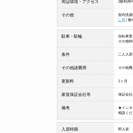
周辺環境・アクセス
2駅利用
その他
室内洗濯
し可
/
敷
駐車・駐輪
自転車置
その他特
条件
二人入
その他諸費用
その他費用
更新料
1ヶ月
家賃保証会社等
保証会社
備考
★インタ
相談くだ
入居時期
即入居