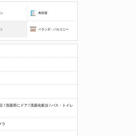
コン
角部屋
焚き
ベランダ・バルコニー
独立
/
洗面所にドア
/
洗面化粧台
/
バス・トイレ
メラ