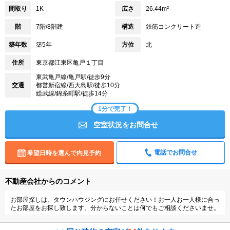
間取り
1K
広さ
26.44m²
階
7階/8階建
構造
鉄筋コンクリート造
築年数
築5年
方位
北
住所
東京都江東区亀戸１丁目
東武亀戸線/亀戸駅/徒歩9分
交通
都営新宿線/西大島駅/徒歩10分
総武線/錦糸町駅/徒歩14分
1分で完了！
空室状況をお問合せ
電話でお問合せ
希望日時を選んで内見予約
不動産会社からのコメント
お部屋探しは、タウンハウジングにお任せください！お一人お一人様に合っ
たお部屋をお探し致します。分からないことは何でもご相談くださいませ。