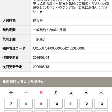
申し込みも対応可能★お気軽にご相談ください♪お部
屋探しはタウンハウジング新小岩店にお任せくださ
い！★
入居時期
即入居
契約期間
一般契約：2年0ヶ月間
取引形態
一般媒介
物件管理コード
C01008701-000000504248131-0001
情報更新日
2026/08/04
次回更新予定
2026/08/18
希望日時を選んで見学予約
金
土
日
月
火
水
木
7
8
9
10
11
12
13