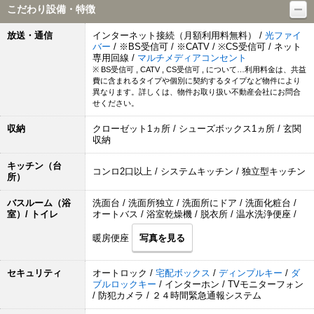
こだわり設備・特徴
放送・通信
インターネット接続（月額利用料無料） /
光ファイ
バー
/ ※BS受信可 / ※CATV / ※CS受信可 / ネット
専用回線 /
マルチメディアコンセント
※ BS受信可 , CATV , CS受信可 , について…利用料金は、共益
費に含まれるタイプや個別に契約するタイプなど物件により
異なります。詳しくは、物件お取り扱い不動産会社にお問合
せください。
収納
クローゼット1ヵ所 / シューズボックス1ヵ所 / 玄関
収納
キッチン（台
コンロ2口以上 / システムキッチン / 独立型キッチン
所）
バスルーム（浴
洗面台 / 洗面所独立 / 洗面所にドア / 洗面化粧台 /
室）/ トイレ
オートバス / 浴室乾燥機 / 脱衣所 / 温水洗浄便座 /
暖房便座
写真を見る
セキュリティ
オートロック /
宅配ボックス
/
ディンプルキー
/
ダ
ブルロックキー
/ インターホン / TVモニターフォン
/ 防犯カメラ / ２４時間緊急通報システム