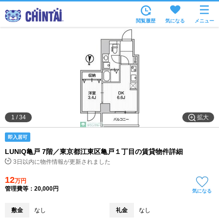
お部屋を探す
閲覧履歴
気になる
メニュー
沿線・駅から
住所から
家賃相場から
通勤通学時間から
物件特集から
拡大
1
/
34
不動産会社から
即入居可
TOP
LUNIQ亀戸 7階／東京都江東区亀戸１丁目の賃貸物件詳細
3日以内に物件情報が更新されました
12
万円
管理費等：20,000円
気になる
敷金
なし
礼金
なし