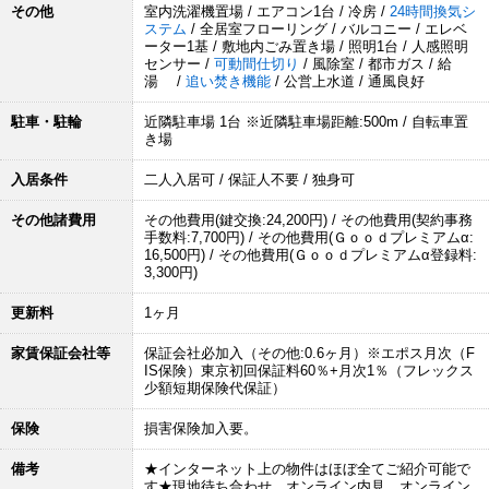
その他
室内洗濯機置場 / エアコン1台 / 冷房 /
24時間換気シ
ステム
/ 全居室フローリング / バルコニー / エレベ
ーター1基 / 敷地内ごみ置き場 / 照明1台 / 人感照明
センサー /
可動間仕切り
/ 風除室 / 都市ガス / 給
湯 /
追い焚き機能
/ 公営上水道 / 通風良好
駐車・駐輪
近隣駐車場 1台 ※近隣駐車場距離:500m / 自転車置
き場
入居条件
二人入居可 / 保証人不要 / 独身可
その他諸費用
その他費用(鍵交換:24,200円) / その他費用(契約事務
手数料:7,700円) / その他費用(Ｇｏｏｄプレミアムα:
16,500円) / その他費用(Ｇｏｏｄプレミアムα登録料:
3,300円)
更新料
1ヶ月
家賃保証会社等
保証会社必加入（その他:0.6ヶ月）※エポス月次（F
IS保険）東京初回保証料60％+月次1％（フレックス
少額短期保険代保証）
保険
損害保険加入要。
備考
★インターネット上の物件はほぼ全てご紹介可能で
す★現地待ち合わせ、オンライン内見、オンライン