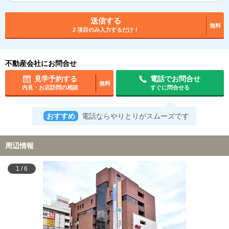
送信する
無料
2 項目のみ入力するだけ！
不動産会社にお問合せ
見学予約する
電話でお問合せ
無料
内見・お店訪問の相談
すぐに問合せる
おすすめ
電話ならやりとりがスムーズです
周辺情報
1
/
6