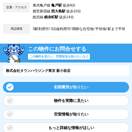
東武亀戸線
亀戸駅
徒歩9分
交通・アクセス
都営新宿線
西大島駅
徒歩10分
総武線
錦糸町駅
徒歩14分
3駅利用可/ 3沿線利用可/ 閑静な住宅地/ 平坦地/ 駅まで平坦
周辺環境
この物件にお問合せする
この物件を見たい、空室状況を知りたいなど
株式会社タウンハウジング東京 新小岩店
初期費用が知りたい
物件を実際に見たい
空室情報が知りたい
もっと詳細な情報がほしい