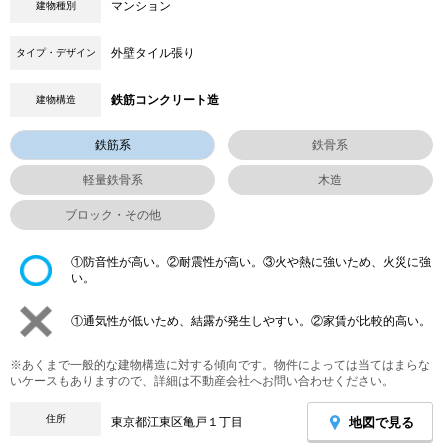
マンション
建物種別
外壁タイル張り
タイプ・デザイン
鉄筋コンクリート造
建物構造
鉄筋系
鉄骨系
軽量鉄骨系
木造
ブロック・その他
①防音性が高い。②耐震性が高い。③火や熱に強いため、火災に強
い。
①通気性が低いため、結露が発生しやすい。②家賃が比較的高い。
※あくまで一般的な建物構造に対する傾向です。物件によっては当てはまらな
いケースもありますので、詳細は不動産会社へお問い合わせください。
住所
地図で見る
東京都江東区亀戸１丁目