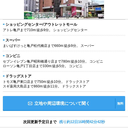
ショッピングセンター/アウトレットモール
アトレ亀戸まで710m:徒歩9分。 ショッピングセンター
スーパー
まいばすけっと亀戸松代橋店まで660m:徒歩9分。 スーパー
コンビニ
セブンイレブン亀戸昭和橋通り店まで780m:徒歩10分。 コンビニ
ローソン亀戸1丁目店まで330m:徒歩5分。 コンビニ
ドラッグストア
トモズ亀戸東口店まで750m:徒歩10分。 ドラックストア
スギ薬局大島店まで860m:徒歩11分。 ドラックストア
立地や周辺環境について聞く
無料
次回更新予定日まで
残り約12日16時間42分42秒