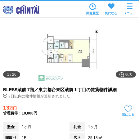
お部屋を探す
閲覧履歴
気になる
メニュー
沿線・駅から
住所から
家賃相場から
通勤通学時間から
物件特集から
拡大
1
/
26
不動産会社から
BLESS蔵前 7階／東京都台東区蔵前１丁目の賃貸物件詳細
TOP
2日以内に物件情報が更新されました
13
万円
管理費等：10,000円
気になる
敷金
1ヶ月
礼金
1ヶ月
間取り
1R
広さ
25.18m²