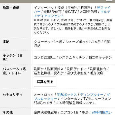
放送・通信
インターネット接続（月額利用料無料） /
光ファイ
バー
/ ※BS受信可 / ※CATV / ※CS受信可 /
マルチ
メディアコンセント
※ BS受信可 , CATV , CS受信可 , について…利用料金は、共益
費に含まれるタイプや個別に契約するタイプなど物件により
異なります。詳しくは、物件お取り扱い不動産会社にお問合
せください。
収納
クローゼット1ヵ所 / シューズボックス1ヵ所 / 玄関
収納
キッチン（台
コンロ2口以上 / システムキッチン / 独立型キッチン
所）
バスルーム（浴
洗面台 / 洗面所独立 / 洗面所にドア / 洗面化粧台 /
室）/ トイレ
浴室乾燥機 / 脱衣所 / 温水洗浄便座 / 暖房便座
写真を見る
セキュリティ
オートロック /
宅配ボックス
/
ディンプルキー
/
ダ
ブルロックキー
/ インターホン / TVモニターフォン
/ 防犯カメラ / ２４時間緊急通報システム
その他
室内洗濯機置場 / エアコン1台 / 冷房 /
24時間換気シ