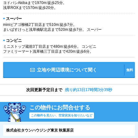
ヨドバシAkibaまで1970m:徒歩25分。
浅草ROXまで1570m:徒歩20分。
スーパー
miniピアゴ柳橋2丁目店まで510m:徒歩7分。
まいばすけっと浅草橋駅北店まで520m:徒歩7分。 スーパー
コンビニ
ミニストップ蔵前3丁目店まで480m:徒歩6分。 コンビニ
ファミリーマート浅草橋三丁目店まで420m:徒歩6分。
立地や周辺環境について聞く
無料
次回更新予定日まで
残り約13日17時間3分38秒
この物件にお問合せする
この物件を見たい、空室状況を知りたいなど
株式会社タウンハウジング東京 秋葉原店