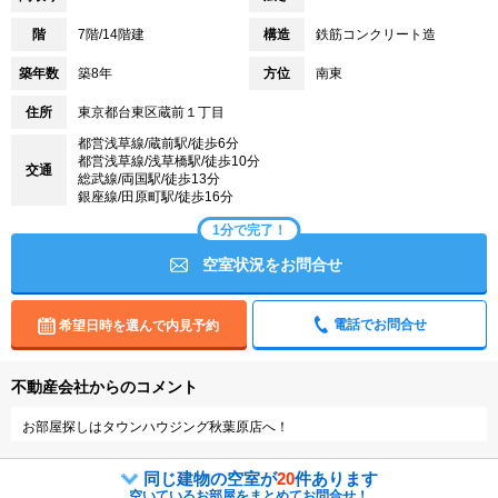
階
7階/14階建
構造
鉄筋コンクリート造
築年数
築8年
方位
南東
住所
東京都台東区蔵前１丁目
都営浅草線/蔵前駅/徒歩6分
都営浅草線/浅草橋駅/徒歩10分
交通
総武線/両国駅/徒歩13分
銀座線/田原町駅/徒歩16分
1分で完了！
空室状況をお問合せ
電話でお問合せ
希望日時を選んで内見予約
不動産会社からのコメント
お部屋探しはタウンハウジング秋葉原店へ！
同じ建物の空室が
20
件あります
空いているお部屋をまとめてお問合せ！