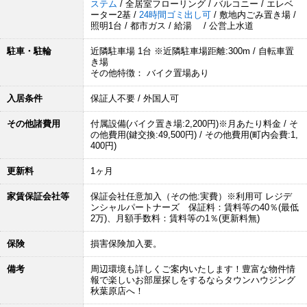
ステム
/ 全居室フローリング / バルコニー / エレベ
ーター2基 /
24時間ゴミ出し可
/ 敷地内ごみ置き場 /
照明1台 / 都市ガス / 給湯 / 公営上水道
駐車・駐輪
近隣駐車場 1台 ※近隣駐車場距離:300m / 自転車置
き場
その他特徴： バイク置場あり
入居条件
保証人不要 / 外国人可
その他諸費用
付属設備(バイク置き場:2,200円)※月あたり料金 / そ
の他費用(鍵交換:49,500円) / その他費用(町内会費:1,
400円)
更新料
1ヶ月
家賃保証会社等
保証会社任意加入（その他:実費）※利用可 レジデ
ンシャルパートナーズ 保証料：賃料等の40％(最低
2万)、月額手数料：賃料等の1％(更新料無)
保険
損害保険加入要。
備考
周辺環境も詳しくご案内いたします！豊富な物件情
報で楽しいお部屋探しをするならタウンハウジング
秋葉原店へ！