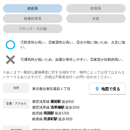
鉄筋系
鉄骨系
軽量鉄骨系
木造
ブロック・その他
①防音性が高い。②耐震性が高い。③火や熱に強いため、火災に強
い。
①通気性が低いため、結露が発生しやすい。②家賃が比較的高い。
※あくまで一般的な建物構造に対する傾向です。物件によっては当てはまらな
いケースもありますので、詳細は不動産会社へお問い合わせください。
住所
地図で見る
東京都台東区蔵前１丁目
都営浅草線
蔵前駅
徒歩6分
交通・アクセス
都営浅草線
浅草橋駅
徒歩10分
総武線
両国駅
徒歩13分
銀座線
田原町駅
徒歩16分