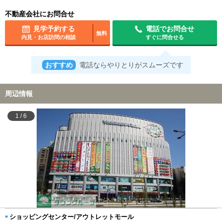
不動産会社にお問合せ
見学予約する
電話でお問合せ
無料
内見・お店訪問の相談
すぐに問合せる
おすすめ
電話ならやりとりがスムーズです
周辺情報
1
/
6
ショッピングセンター/アウトレットモール