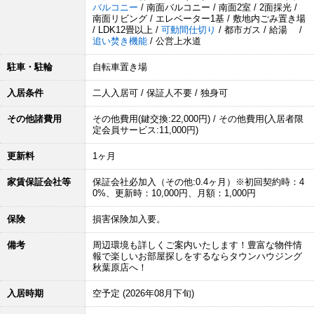
バルコニー
/ 南面バルコニー / 南面2室 / 2面採光 /
南面リビング / エレベーター1基 / 敷地内ごみ置き場
/ LDK12畳以上 /
可動間仕切り
/ 都市ガス / 給湯 /
追い焚き機能
/ 公営上水道
駐車・駐輪
自転車置き場
入居条件
二人入居可 / 保証人不要 / 独身可
その他諸費用
その他費用(鍵交換:22,000円) / その他費用(入居者限
定会員サービス:11,000円)
更新料
1ヶ月
家賃保証会社等
保証会社必加入（その他:0.4ヶ月）※初回契約時：4
0%、更新時：10,000円、月額：1,000円
保険
損害保険加入要。
備考
周辺環境も詳しくご案内いたします！豊富な物件情
報で楽しいお部屋探しをするならタウンハウジング
秋葉原店へ！
入居時期
空予定 (2026年08月下旬)