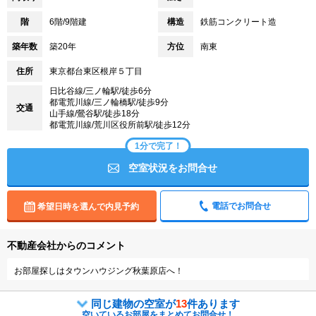
階
6階/9階建
構造
鉄筋コンクリート造
築年数
築20年
方位
南東
住所
東京都台東区根岸５丁目
日比谷線/三ノ輪駅/徒歩6分
都電荒川線/三ノ輪橋駅/徒歩9分
交通
山手線/鶯谷駅/徒歩18分
都電荒川線/荒川区役所前駅/徒歩12分
1分で完了！
空室状況をお問合せ
電話でお問合せ
希望日時を選んで内見予約
不動産会社からのコメント
お部屋探しはタウンハウジング秋葉原店へ！
同じ建物の空室が
13
件あります
空いているお部屋をまとめてお問合せ！