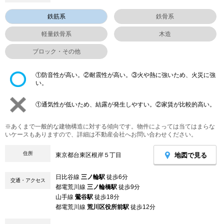
鉄筋系
鉄骨系
軽量鉄骨系
木造
ブロック・その他
①防音性が高い。②耐震性が高い。③火や熱に強いため、火災に強
い。
①通気性が低いため、結露が発生しやすい。②家賃が比較的高い。
※あくまで一般的な建物構造に対する傾向です。物件によっては当てはまらな
いケースもありますので、詳細は不動産会社へお問い合わせください。
住所
地図で見る
東京都台東区根岸５丁目
日比谷線
三ノ輪駅
徒歩6分
交通・アクセス
都電荒川線
三ノ輪橋駅
徒歩9分
山手線
鶯谷駅
徒歩18分
都電荒川線
荒川区役所前駅
徒歩12分