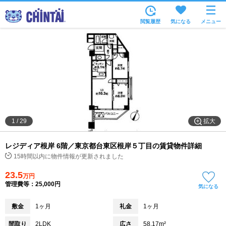
お部屋を探す
閲覧履歴
気になる
メニュー
沿線・駅から
住所から
家賃相場から
通勤通学時間から
物件特集から
拡大
1
/
29
不動産会社から
レジディア根岸 6階／東京都台東区根岸５丁目の賃貸物件詳細
TOP
15時間以内に物件情報が更新されました
23.5
万円
管理費等：25,000円
気になる
敷金
1ヶ月
礼金
1ヶ月
間取り
2LDK
広さ
58.17m²