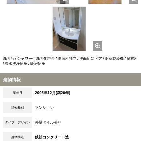
洗面台 / シャワー付洗面化粧台 / 洗面所独立 / 洗面所にドア / 浴室乾燥機 / 脱衣所
/ 温水洗浄便座 / 暖房便座
建物情報
2005年12月(築20年)
築年月
マンション
建物種別
外壁タイル張り
タイプ・デザイン
鉄筋コンクリート造
建物構造