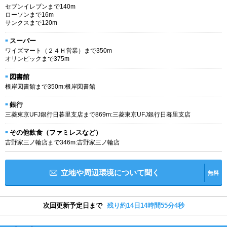
セブンイレブンまで140m
ローソンまで16m
サンクスまで120m
スーパー
ワイズマート（２４Ｈ営業）まで350m
オリンピックまで375m
図書館
根岸図書館まで350m:根岸図書館
銀行
三菱東京UFJ銀行日暮里支店まで869m:三菱東京UFJ銀行日暮里支店
その他飲食（ファミレスなど）
吉野家三ノ輪店まで346m:吉野家三ノ輪店
立地や周辺環境について聞く
無料
次回更新予定日まで
残り約14日14時間55分3秒