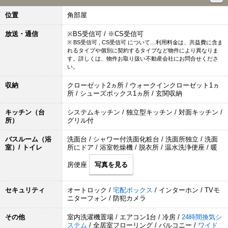
位置
角部屋
放送・通信
※BS受信可 / ※CS受信可
※ BS受信可 , CS受信可 について…利用料金は、共益費に含ま
れるタイプや個別に契約するタイプなど物件により異なりま
す。詳しくは、物件お取り扱い不動産会社にお問合せくださ
い。
収納
クローゼット2ヵ所 / ウォークインクローゼット1ヵ
所 / シューズボックス1ヵ所 / 玄関収納
キッチン（台
システムキッチン / 独立型キッチン / 対面キッチン /
所）
グリル付
バスルーム（浴
洗面台 / シャワー付洗面化粧台 / 洗面所独立 / 洗面
室）/ トイレ
所にドア / 浴室乾燥機 / 脱衣所 / 温水洗浄便座 / 暖
房便座
写真を見る
セキュリティ
オートロック /
宅配ボックス
/ インターホン / TVモ
ニターフォン / 防犯カメラ
その他
室内洗濯機置場 / エアコン1台 / 冷房 /
24時間換気シ
ステム
/ 全居室フローリング / バルコニー /
ワイド