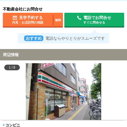
不動産会社にお問合せ
見学予約する
電話でお問合せ
無料
内見・お店訪問の相談
すぐに問合せる
おすすめ
電話ならやりとりがスムーズです
周辺情報
1
/
8
コンビニ