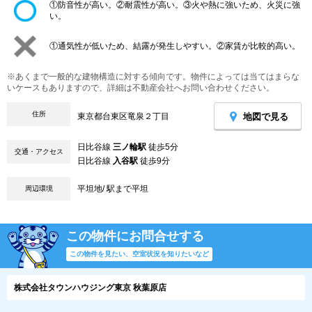
①防音性が高い。②耐震性が高い。③火や熱に強いため、火災に強
い。
①通気性が低いため、結露が発生しやすい。②家賃が比較的高い。
※あくまで一般的な建物構造に対する傾向です。物件によっては当てはまらな
いケースもありますので、詳細は不動産会社へお問い合わせください。
住所
地図で見る
東京都台東区竜泉２丁目
日比谷線
三ノ輪駅
徒歩5分
交通・アクセス
日比谷線
入谷駅
徒歩9分
平坦地/ 駅まで平坦
周辺環境
この物件にお問合せする
この物件を見たい、空室状況を知りたいなど
株式会社タウンハウジング東京 秋葉原店