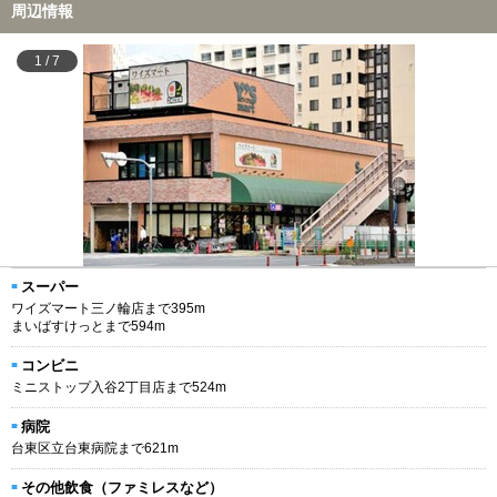
周辺情報
1
/
7
スーパー
ワイズマート三ノ輪店まで395m
まいばすけっとまで594m
コンビニ
ミニストップ入谷2丁目店まで524m
病院
台東区立台東病院まで621m
その他飲食（ファミレスなど）