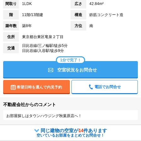
間取り
1LDK
広さ
42.84m²
階
11階/13階建
構造
鉄筋コンクリート造
築年数
築8年
方位
南
住所
東京都台東区竜泉２丁目
日比谷線/三ノ輪駅/徒歩5分
交通
日比谷線/入谷駅/徒歩9分
1分で完了！
空室状況をお問合せ
電話でお問合せ
希望日時を選んで内見予約
不動産会社からのコメント
お部屋探しはタウンハウジング秋葉原店へ！
同じ建物の空室が
14
件あります
空いているお部屋をまとめてお問合せ！