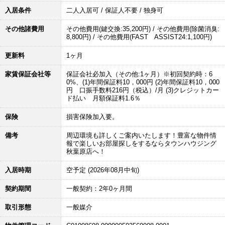
入居条件
二人入居可 / 保証人不要 / 独身可
その他諸費用
その他費用(鍵交換:35,200円) / その他費用(除菌消臭:
8,800円) / その他費用(FAST ASSIST24:1,100円)
更新料
1ヶ月
家賃保証会社等
保証会社必加入（その他:1ヶ月）※初回契約時：6
0%、(1)年間保証料10，000円 (2)年間保証料10，000
円 口振手数料216円（税込）/月 (3)クレジットカー
ド払い 月額保証料1.6％
保険
損害保険加入要。
備考
周辺環境も詳しくご案内いたします！豊富な物件情
報で楽しいお部屋探しをするならタウンハウジング
秋葉原店へ！
入居時期
空予定 (2026年08月中旬)
契約期間
一般契約：2年0ヶ月間
取引形態
一般媒介