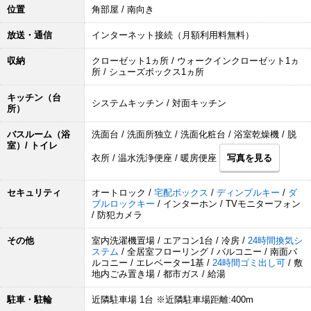
位置
角部屋 / 南向き
放送・通信
インターネット接続（月額利用料無料）
収納
クローゼット1ヵ所 / ウォークインクローゼット1ヵ
所 / シューズボックス1ヵ所
キッチン（台
システムキッチン / 対面キッチン
所）
バスルーム（浴
洗面台 / 洗面所独立 / 洗面化粧台 / 浴室乾燥機 / 脱
室）/ トイレ
衣所 / 温水洗浄便座 / 暖房便座
写真を見る
セキュリティ
オートロック /
宅配ボックス
/
ディンプルキー
/
ダ
ブルロックキー
/ インターホン / TVモニターフォン
/ 防犯カメラ
その他
室内洗濯機置場 / エアコン1台 / 冷房 /
24時間換気シ
ステム
/ 全居室フローリング / バルコニー / 南面バ
ルコニー / エレベーター1基 /
24時間ゴミ出し可
/ 敷
地内ごみ置き場 / 都市ガス / 給湯
駐車・駐輪
近隣駐車場 1台 ※近隣駐車場距離:400m