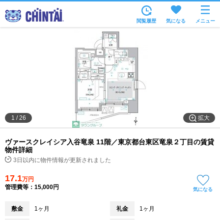
お部屋を探す
閲覧履歴
気になる
メニュー
沿線・駅から
住所から
家賃相場から
通勤通学時間から
物件特集から
拡大
1
/
26
不動産会社から
ヴァースクレイシア入谷竜泉 11階／東京都台東区竜泉２丁目の賃貸
TOP
物件詳細
3日以内に物件情報が更新されました
17.1
万円
管理費等：15,000円
気になる
敷金
1ヶ月
礼金
1ヶ月