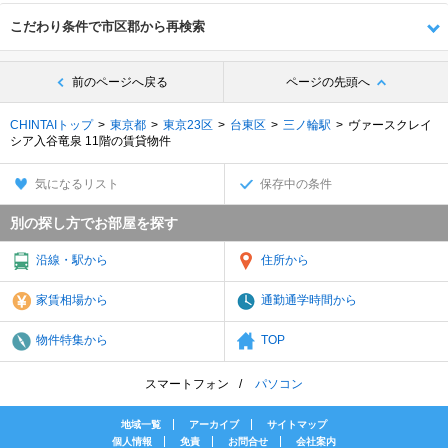
こだわり条件で市区郡から再検索
前のページへ戻る
ページの先頭へ
CHINTAIトップ
東京都
東京23区
台東区
三ノ輪駅
ヴァースクレイ
シア入谷竜泉 11階の賃貸物件
気になるリスト
保存中の条件
別の探し方でお部屋を探す
沿線・駅から
住所から
家賃相場から
通勤通学時間から
物件特集から
TOP
スマートフォン
パソコン
地域一覧
アーカイブ
サイトマップ
個人情報
免責
お問合せ
会社案内