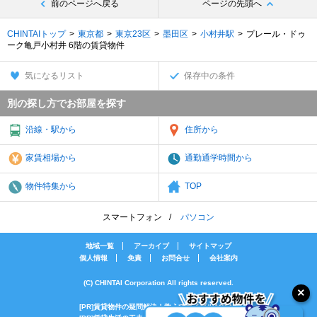
前のページへ戻る
ページの先頭へ
CHINTAIトップ
東京都
東京23区
墨田区
小村井駅
プレール・ドゥ
ーク亀戸小村井 6階の賃貸物件
気になるリスト
保存中の条件
別の探し方でお部屋を探す
沿線・駅から
住所から
家賃相場から
通勤通学時間から
物件特集から
TOP
スマートフォン
パソコン
地域一覧
アーカイブ
サイトマップ
個人情報
免責
お問合せ
会社案内
(C) CHINTAI Corporation All rights reserved.
[PR]賃貸物件の疑問解決！教えてエイブルAGENT