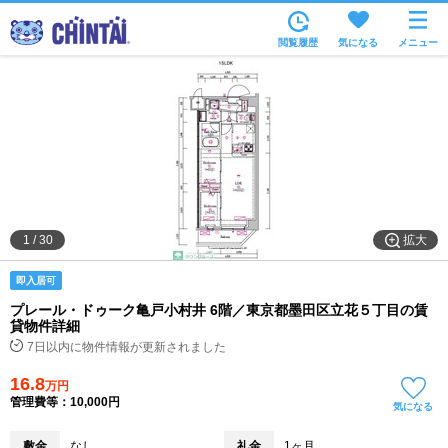
お部屋を探す
閲覧履歴
気になる
メニュー
沿線・駅から
住所から
家賃相場から
通勤通学時間から
物件特集から
拡大
1
/
30
不動産会社から
即入居可
TOP
プレール・ドゥーク亀戸小村井 6階／東京都墨田区立花５丁目の賃
貸物件詳細
7日以内に物件情報が更新されました
16.8
万円
管理費等：10,000円
気になる
敷金
なし
礼金
1ヶ月