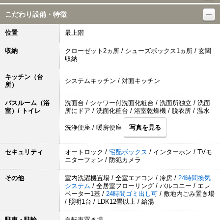
こだわり設備・特徴
位置
最上階
収納
クローゼット2ヵ所 / シューズボックス1ヵ所 / 玄関
収納
キッチン（台
システムキッチン / 対面キッチン
所）
バスルーム（浴
洗面台 / シャワー付洗面化粧台 / 洗面所独立 / 洗面
室）/ トイレ
所にドア / 洗面化粧台 / 浴室乾燥機 / 脱衣所 / 温水
洗浄便座 / 暖房便座
写真を見る
セキュリティ
オートロック /
宅配ボックス
/ インターホン / TVモ
ニターフォン / 防犯カメラ
その他
室内洗濯機置場 / 全室エアコン / 冷房 /
24時間換気
システム
/ 全居室フローリング / バルコニー / エレ
ベーター1基 /
24時間ゴミ出し可
/ 敷地内ごみ置き場
/ 照明1台 / LDK12畳以上 / 給湯
駐車・駐輪
自転車置き場