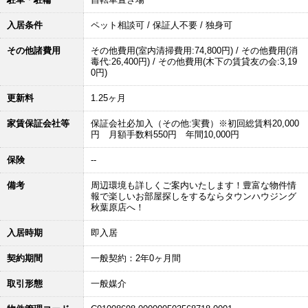
入居条件
ペット相談可 / 保証人不要 / 独身可
その他諸費用
その他費用(室内清掃費用:74,800円) / その他費用(消
毒代:26,400円) / その他費用(木下の賃貸友の会:3,19
0円)
更新料
1.25ヶ月
家賃保証会社等
保証会社必加入（その他:実費）※初回総賃料20,000
円 月額手数料550円 年間10,000円
保険
--
備考
周辺環境も詳しくご案内いたします！豊富な物件情
報で楽しいお部屋探しをするならタウンハウジング
秋葉原店へ！
入居時期
即入居
契約期間
一般契約：2年0ヶ月間
取引形態
一般媒介