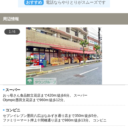
おすすめ
電話ならやりとりがスムーズです
周辺情報
1
/
6
スーパー
おっ母さん食品館立花店まで420m:徒歩6分。 スーパー
Olympic墨田文花店まで960m:徒歩12分。
コンビニ
セブンイレブン墨田八広はなみずき通り店まで350m:徒歩5分。
ファミリーマート押上十間橋通り店まで980m:徒歩13分。 コンビニ