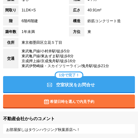
間取り
1LDK+S
広さ
40.91m²
階
6階/6階建
構造
鉄筋コンクリート造
築年数
1年未満
方位
東
住所
東京都墨田区立花５丁目
東武亀戸線/小村井駅/徒歩5分
東武亀戸線/東あずま駅/徒歩8分
交通
京成押上線/京成曳舟駅/徒歩16分
東武伊勢崎線・スカイツリーライン/曳舟駅/徒歩21分
1分で完了！
空室状況をお問合せ
希望日時を選んで内見予約
不動産会社からのコメント
お部屋探しはタウンハウジング秋葉原店へ！