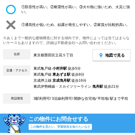
①防音性が高い。②耐震性が高い。③火や熱に強いため、火災に強
い。
①通気性が低いため、結露が発生しやすい。②家賃が比較的高い。
※あくまで一般的な建物構造に対する傾向です。物件によっては当てはまらな
いケースもありますので、詳細は不動産会社へお問い合わせください。
住所
地図で見る
東京都墨田区立花５丁目
東武亀戸線
小村井駅
徒歩5分
交通・アクセス
東武亀戸線
東あずま駅
徒歩8分
京成押上線
京成曳舟駅
徒歩16分
東武伊勢崎線・スカイツリーライン
曳舟駅
徒歩21分
3駅利用可/ 3沿線利用可/ 閑静な住宅地/ 平坦地/ 駅まで平坦
周辺環境
この物件にお問合せする
この物件を見たい、空室状況を知りたいなど