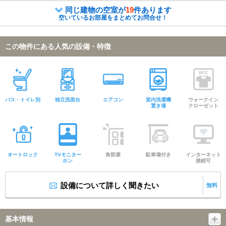
同じ建物の空室が
19
件あります
空いているお部屋をまとめてお問合せ！
この物件にある人気の設備・特徴
バス・トイレ別
独立洗面台
エアコン
室内洗濯機
ウォークイン
置き場
クローゼット
オートロック
TVモニター
角部屋
駐車場付き
インターネット
ホン
接続可
設備について詳しく聞きたい
無料
基本情報