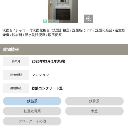
洗面台 / シャワー付洗面化粧台 / 洗面所独立 / 洗面所にドア / 洗面化粧台 / 浴室乾
燥機 / 脱衣所 / 温水洗浄便座 / 暖房便座
建物情報
2026年03月(1年未満)
築年月
マンション
建物種別
鉄筋コンクリート造
建物構造
鉄筋系
鉄骨系
軽量鉄骨系
木造
ブロック・その他