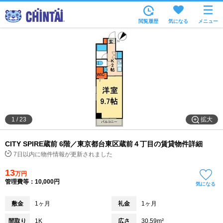
お部屋を探す
閲覧履歴
気になる
メニュー
沿線・駅から
住所から
家賃相場から
通勤通学時間から
物件特集から
拡大
1
/
23
不動産会社から
CITY SPIRE蔵前 6階／東京都台東区蔵前４丁目の賃貸物件詳細
TOP
7日以内に物件情報が更新されました
13
万円
管理費等：10,000円
気になる
敷金
1ヶ月
礼金
1ヶ月
間取り
1K
広さ
30.59m²