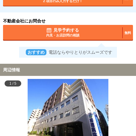
2 項目のみ入力するだけ！
不動産会社にお問合せ
見学予約する
無料
内見・お店訪問の相談
おすすめ
電話ならやりとりがスムーズです
周辺情報
1
/
5