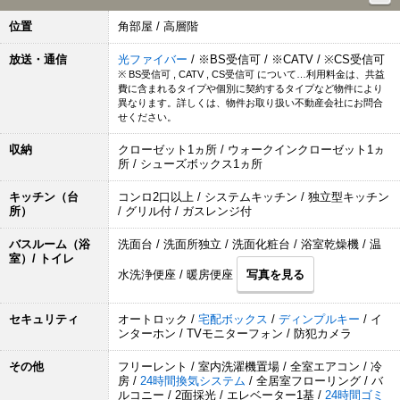
位置
角部屋 / 高層階
放送・通信
光ファイバー
/ ※BS受信可 / ※CATV / ※CS受信可
※ BS受信可 , CATV , CS受信可 について…利用料金は、共益
費に含まれるタイプや個別に契約するタイプなど物件により
異なります。詳しくは、物件お取り扱い不動産会社にお問合
せください。
収納
クローゼット1ヵ所 / ウォークインクローゼット1ヵ
所 / シューズボックス1ヵ所
キッチン（台
コンロ2口以上 / システムキッチン / 独立型キッチン
所）
/ グリル付 / ガスレンジ付
バスルーム（浴
洗面台 / 洗面所独立 / 洗面化粧台 / 浴室乾燥機 / 温
室）/ トイレ
水洗浄便座 / 暖房便座
写真を見る
セキュリティ
オートロック /
宅配ボックス
/
ディンプルキー
/ イ
ンターホン / TVモニターフォン / 防犯カメラ
その他
フリーレント / 室内洗濯機置場 / 全室エアコン / 冷
房 /
24時間換気システム
/ 全居室フローリング / バ
ルコニー / 2面採光 / エレベーター1基 /
24時間ゴミ