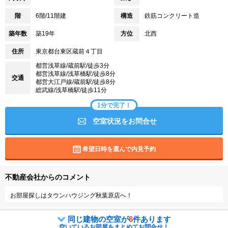
階
6階/11階建
構造
鉄筋コンクリート造
築年数
築19年
方位
北西
住所
東京都台東区蔵前４丁目
都営浅草線/蔵前駅/徒歩3分
都営浅草線/浅草橋駅/徒歩8分
交通
都営大江戸線/蔵前駅/徒歩8分
総武線/浅草橋駅/徒歩11分
1分で完了！
空室状況をお問合せ
希望日時を選んで内見予約
不動産会社からのコメント
お部屋探しはタウンハウジング秋葉原店へ！
同じ建物の空室が
6
件あります
空いているお部屋をまとめてお問合せ！