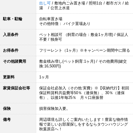
出し可
/ 敷地内ごみ置き場 / 照明1台 / 都市ガス / 給
湯 / 公営上水道
駐車・駐輪
自転車置き場
その他特徴： バイク置場あり
入居条件
ペット相談可 （飼育の場合：敷金1ヶ月増) / 保証人
不要 / 独身可
お得条件
フリーレント（1ヶ月）※キャンペーン期間中に限る
その他諸費用
敷金積み増し(ペット飼育:1ヶ月) / その他費用(鍵交
換:16,500円)
更新料
1ヶ月
家賃保証会社等
保証会社必加入（その他:実費）※【収納代行】初回
保証料賃料共益費等50％（連保無）、30％（連保
有）、以後1年毎25％ 月々口座振替
保険
損害保険加入要。
備考
周辺環境も詳しくご案内いたします！豊富な物件情
報で楽しいお部屋探しをするならタウンハウジング
秋葉原店へ！