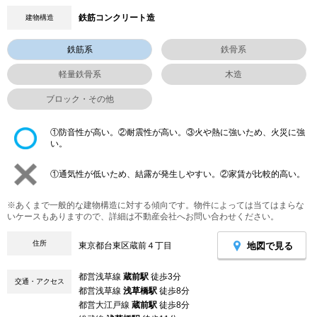
鉄筋コンクリート造
建物構造
鉄筋系
鉄骨系
軽量鉄骨系
木造
ブロック・その他
①防音性が高い。②耐震性が高い。③火や熱に強いため、火災に強
い。
①通気性が低いため、結露が発生しやすい。②家賃が比較的高い。
※あくまで一般的な建物構造に対する傾向です。物件によっては当てはまらな
いケースもありますので、詳細は不動産会社へお問い合わせください。
住所
地図で見る
東京都台東区蔵前４丁目
都営浅草線
蔵前駅
徒歩3分
交通・アクセス
都営浅草線
浅草橋駅
徒歩8分
都営大江戸線
蔵前駅
徒歩8分