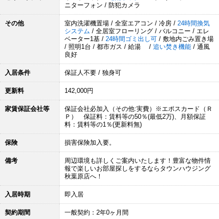
ニターフォン / 防犯カメラ
その他
室内洗濯機置場 / 全室エアコン / 冷房 /
24時間換気
システム
/ 全居室フローリング / バルコニー / エレ
ベーター1基 /
24時間ゴミ出し可
/ 敷地内ごみ置き場
/ 照明1台 / 都市ガス / 給湯 /
追い焚き機能
/ 通風
良好
入居条件
保証人不要 / 独身可
更新料
142,000円
家賃保証会社等
保証会社必加入（その他:実費）※エポスカード（Ｒ
Ｐ） 保証料：賃料等の50％(最低2万)、月額保証
料：賃料等の1％(更新料無)
保険
損害保険加入要。
備考
周辺環境も詳しくご案内いたします！豊富な物件情
報で楽しいお部屋探しをするならタウンハウジング
秋葉原店へ！
入居時期
即入居
契約期間
一般契約：2年0ヶ月間