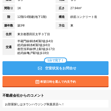
間取り
1K
広さ
27.94m²
階
12階/14階建(地下1階)
構造
鉄筋コンクリート造
築年数
築3年
方位
東
住所
東京都墨田区太平３丁目
半蔵門線/錦糸町駅/徒歩4分
総武線/錦糸町駅/徒歩6分
交通
都営浅草線/押上駅/徒歩17分
総武線/亀戸駅/徒歩18分
1分で完了！
空室状況をお問合せ
希望日時を選んで内見予約
不動産会社からのコメント
お部屋探しはタウンハウジング秋葉原店へ！