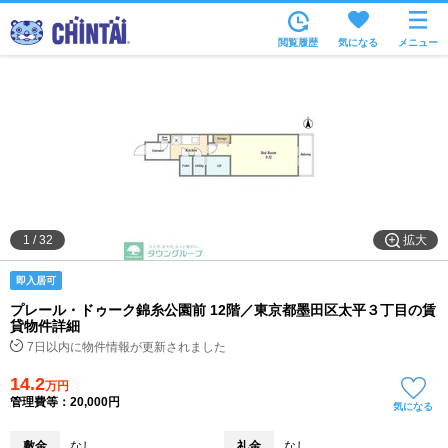
お部屋を探す
閲覧履歴
気になる
メニュー
沿線・駅から
住所から
家賃相場から
通勤通学時間から
物件特集から
拡大
1
/
32
不動産会社から
即入居可
TOP
プレール・ドゥーク錦糸公園前 12階／東京都墨田区太平３丁目の賃
貸物件詳細
7日以内に物件情報が更新されました
14.2
万円
管理費等：20,000円
気になる
敷金
なし
礼金
なし