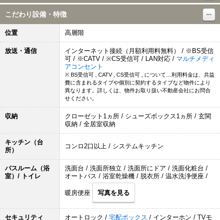
こだわり設備・特徴
位置
高層階
放送・通信
インターネット接続（月額利用料無料） / ※BS受信
可 / ※CATV / ※CS受信可 / LAN対応 /
マルチメディ
アコンセント
※ BS受信可 , CATV , CS受信可 , について…利用料金は、共益
費に含まれるタイプや個別に契約するタイプなど物件により
異なります。詳しくは、物件お取り扱い不動産会社にお問合
せください。
収納
クローゼット1ヵ所 / シューズボックス1ヵ所 / 玄関
収納 / 全居室収納
キッチン（台
コンロ2口以上 / システムキッチン
所）
バスルーム（浴
洗面台 / 洗面所独立 / 洗面所にドア / 洗面化粧台 /
室）/ トイレ
オートバス / 浴室乾燥機 / 脱衣所 / 温水洗浄便座 /
暖房便座
写真を見る
セキュリティ
オートロック /
宅配ボックス
/ インターホン / TVモ