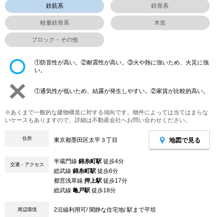
鉄筋系
鉄骨系
軽量鉄骨系
木造
ブロック・その他
①防音性が高い。②耐震性が高い。③火や熱に強いため、火災に強
い。
①通気性が低いため、結露が発生しやすい。②家賃が比較的高い。
※あくまで一般的な建物構造に対する傾向です。物件によっては当てはまらな
いケースもありますので、詳細は不動産会社へお問い合わせください。
住所
地図で見る
東京都墨田区太平３丁目
半蔵門線
錦糸町駅
徒歩4分
交通・アクセス
総武線
錦糸町駅
徒歩6分
都営浅草線
押上駅
徒歩17分
総武線
亀戸駅
徒歩18分
2沿線利用可/ 閑静な住宅地/ 駅まで平坦
周辺環境