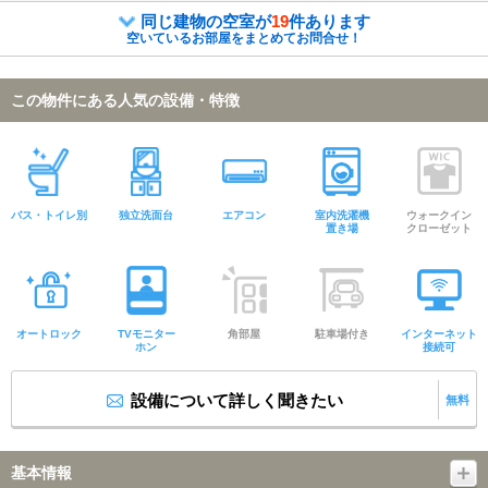
同じ建物の空室が
19
件あります
空いているお部屋をまとめてお問合せ！
この物件にある人気の設備・特徴
バス・トイレ別
独立洗面台
エアコン
室内洗濯機
ウォークイン
置き場
クローゼット
オートロック
TVモニター
角部屋
駐車場付き
インターネット
ホン
接続可
設備について詳しく聞きたい
無料
基本情報