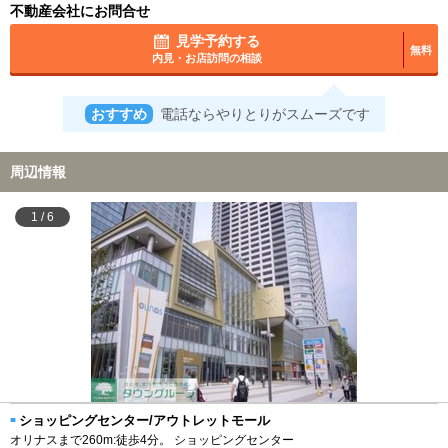
不動産会社にお問合せ
見学予約する
無料
内見・お店訪問の相談
おすすめ
電話ならやりとりがスムーズです
周辺情報
1
/
6
ショッピングセンター/アウトレットモール
オリナスまで260m:徒歩4分。 ショッピングセンター