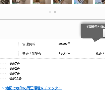
初期費用が気
管理費等
20,000円
敷金 / 保証金
礼金 /
1ヶ月 / --
7
徒歩
分
2
徒歩
分
7
徒歩
分
11
徒歩
分
地図で物件の周辺環境をチェック！