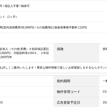
居可
/
保証人不要
/
独身可
ント（1ヶ月）
(室内清掃費用:66,990円) / その他費用(口座振替事務手数料:110円)
保険
必加入（その他:実費）※初回保証委託
損
5,000円)：月額賃料等の50％、 ２年目
,000円/年
も詳しくご案内いたします！豊富な物件情報で楽しいお部屋探しをするならタウン
契約期間
一
物件管理コード
C0
広告更新予定日
02
20