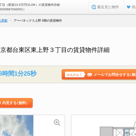
目（家賃23.9万円/2LDK）の賃貸物件詳細
最近見た物件
気
5035687040001）
上野駅
アーバネックス上野 6階の賃貸物件
東京都台東区東上野３丁目の賃貸物件詳細
6時間1分24秒
メールでお問合せする
（無
かんたん！
内見する
（無料）