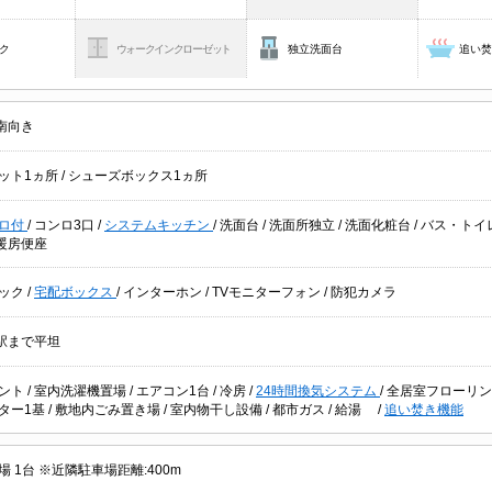
ク
ウォークインクローゼット
独立洗面台
追い
南向き
ット1ヵ所
/
シューズボックス1ヵ所
ロ付
/
コンロ3口
/
システムキッチン
/
洗面台
/
洗面所独立
/
洗面化粧台
/
バス・トイ
暖房便座
ック
/
宅配ボックス
/
インターホン
/
TVモニターフォン
/
防犯カメラ
駅まで平坦
ント
/
室内洗濯機置場
/
エアコン1台
/
冷房
/
24時間換気システム
/
全居室フローリ
ター1基
/
敷地内ごみ置き場
/
室内物干し設備
/
都市ガス
/
給湯
/
追い焚き機能
 1台 ※近隣駐車場距離:400m