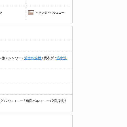
焚き
ベランダ・バルコニー
レ別
/
シャワー
/
浴室乾燥機
/
脱衣所
/
温水洗
ング
/
バルコニー
/
南面バルコニー
/
2面採光
/