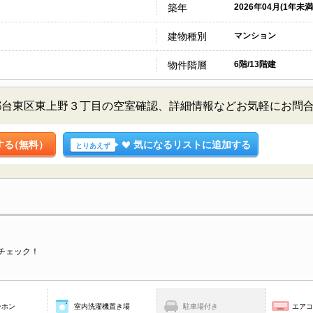
築年
2026年04月(1年未満
建物種別
マンション
物件階層
6階/13階建
都台東区東上野３丁目の空室確認、詳細情報などお気軽にお問
する
（無料）
気になるリストに追加する
とりあえず
チェック！
ーホン
室内洗濯機置き場
駐車場付き
エア