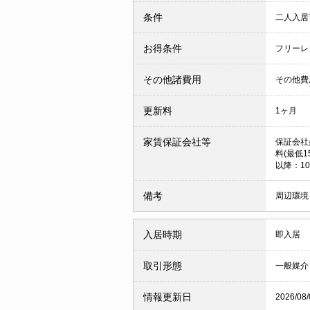
条件
二人入
お得条件
フリーレ
その他諸費用
その他費用
更新料
1ヶ月
家賃保証会社等
保証会社
料(最低1
以降：10
備考
周辺環境
入居時期
即入居
取引形態
一般媒介
情報更新日
2026/08/