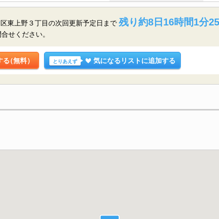
残り約8日16時間1分2
東区東上野３丁目の
次回更新予定日まで
問合せください。
する
（無料）
気になるリストに追加する
とりあえず