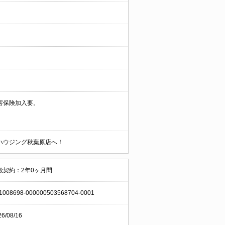
害保険加入要。
ハウジング秋葉原店へ！
般契約：2年0ヶ月間
1008698-000000503568704-0001
26/08/16