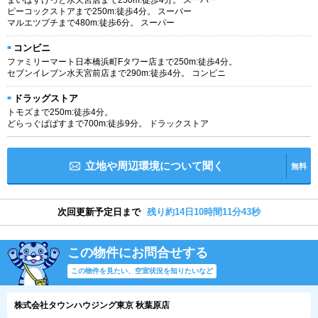
ピーコックストアまで250m:徒歩4分。 スーパー
マルエツプチまで480m:徒歩6分。 スーパー
コンビニ
ファミリーマート日本橋浜町Fタワー店まで250m:徒歩4分。
セブンイレブン水天宮前店まで290m:徒歩4分。 コンビニ
ドラッグストア
トモズまで250m:徒歩4分。
どらっぐぱぱすまで700m:徒歩9分。 ドラックストア
立地や周辺環境について聞く
無料
次回更新予定日まで
残り約14日10時間11分42秒
この物件にお問合せする
この物件を見たい、空室状況を知りたいなど
株式会社タウンハウジング東京 秋葉原店