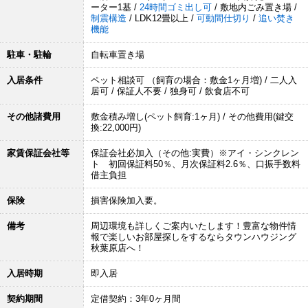
ーター1基 /
24時間ゴミ出し可
/ 敷地内ごみ置き場 /
制震構造
/ LDK12畳以上 /
可動間仕切り
/
追い焚き
機能
駐車・駐輪
自転車置き場
入居条件
ペット相談可 （飼育の場合：敷金1ヶ月増) / 二人入
居可 / 保証人不要 / 独身可 / 飲食店不可
その他諸費用
敷金積み増し(ペット飼育:1ヶ月) / その他費用(鍵交
換:22,000円)
家賃保証会社等
保証会社必加入（その他:実費）※アイ・シンクレン
ト 初回保証料50％、月次保証料2.6％、口振手数料
借主負担
保険
損害保険加入要。
備考
周辺環境も詳しくご案内いたします！豊富な物件情
報で楽しいお部屋探しをするならタウンハウジング
秋葉原店へ！
入居時期
即入居
契約期間
定借契約：3年0ヶ月間