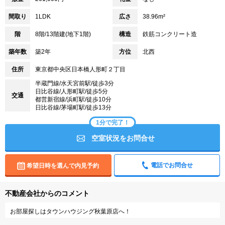
間取り
1LDK
広さ
38.96m²
階
8階/13階建(地下1階)
構造
鉄筋コンクリート造
築年数
築2年
方位
北西
住所
東京都中央区日本橋人形町２丁目
半蔵門線/水天宮前駅/徒歩3分
日比谷線/人形町駅/徒歩5分
交通
都営新宿線/浜町駅/徒歩10分
日比谷線/茅場町駅/徒歩13分
1分で完了！
空室状況をお問合せ
電話でお問合せ
希望日時を選んで内見予約
不動産会社からのコメント
お部屋探しはタウンハウジング秋葉原店へ！