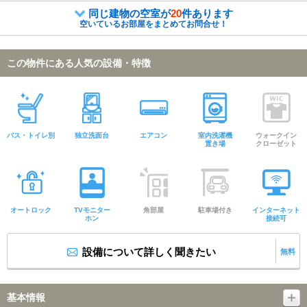
同じ建物の空室が
20
件あります
空いているお部屋をまとめてお問合せ！
この物件にある人気の設備・特徴
バス・トイレ別
独立洗面台
エアコン
室内洗濯機
ウォークイン
置き場
クローゼット
オートロック
TVモニター
角部屋
駐車場付き
インターネット
ホン
接続可
設備について詳しく聞きたい
無料
基本情報