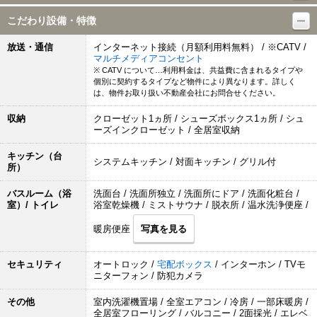
こだわり設備・特徴
放送・通信
インターネット接続（月額利用料無料） / ※CATV /
マルチメディアコンセント
※ CATV について…利用料金は、共益費に含まれるタイプや
個別に契約するタイプなど物件により異なります。詳しく
は、物件お取り扱い不動産会社にお問合せください。
収納
クローゼット1ヵ所 / シューズボックス1ヵ所 / シュ
ーズインクローゼット / 全居室収納
キッチン（台
システムキッチン / 対面キッチン / グリル付
所）
バスルーム（浴
洗面台 / 洗面所独立 / 洗面所にドア / 洗面化粧台 /
室）/ トイレ
浴室乾燥機 / ミストサウナ / 脱衣所 / 温水洗浄便座 /
暖房便座
写真を見る
セキュリティ
オートロック /
宅配ボックス
/ インターホン / TVモ
ニターフォン / 防犯カメラ
その他
室内洗濯機置場 / 全室エアコン / 冷房 / 一部床暖房 /
全居室フローリング / バルコニー / 2面採光 / エレベ