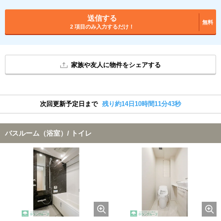
送信する
無料
2 項目のみ入力するだけ！
家族や友人に物件をシェアする
次回更新予定日まで
残り約14日10時間11分42秒
バスルーム（浴室）/ トイレ