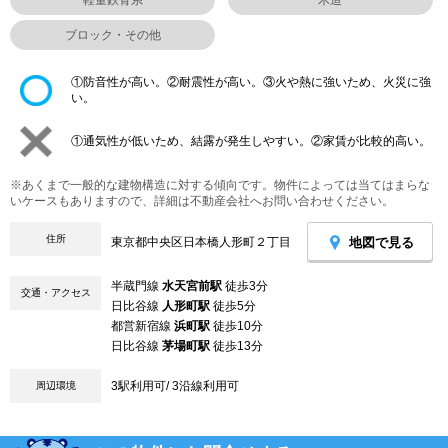
ブロック・その他
①防音性が高い。②耐震性が高い。③火や熱に強いため、火災に強
い。
①通気性が低いため、結露が発生しやすい。②家賃が比較的高い。
※あくまで一般的な建物構造に対する傾向です。物件によっては当てはまらな
いケースもありますので、詳細は不動産会社へお問い合わせください。
住所
地図で見る
東京都中央区日本橋人形町２丁目
半蔵門線
水天宮前駅
徒歩3分
交通・アクセス
日比谷線
人形町駅
徒歩5分
都営新宿線
浜町駅
徒歩10分
日比谷線
茅場町駅
徒歩13分
3駅利用可/ 3沿線利用可
周辺環境