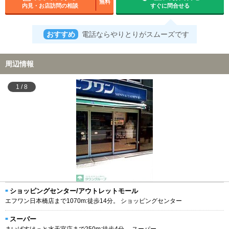
無料
内見・お店訪問の相談
すぐに問合せる
おすすめ
電話ならやりとりがスムーズです
周辺情報
1
/
8
ショッピングセンター/アウトレットモール
エフワン日本橋店まで1070m:徒歩14分。 ショッピングセンター
スーパー
まいばすけっと水天宮店まで250m:徒歩4分。 スーパー