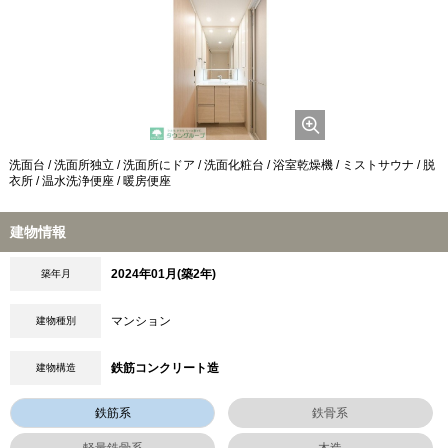
洗面台 / 洗面所独立 / 洗面所にドア / 洗面化粧台 / 浴室乾燥機 / ミストサウナ / 脱
衣所 / 温水洗浄便座 / 暖房便座
建物情報
2024年01月(築2年)
築年月
マンション
建物種別
鉄筋コンクリート造
建物構造
鉄筋系
鉄骨系
軽量鉄骨系
木造