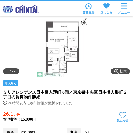
お部屋を探す
閲覧履歴
気になる
メニュー
沿線・駅から
住所から
家賃相場から
通勤通学時間から
物件特集から
拡大
1
/
29
不動産会社から
即入居可
TOP
ミリアレジデンス日本橋人形町 8階／東京都中央区日本橋人形町２
丁目の賃貸物件詳細
20時間以内に物件情報が更新されました
26.1
万円
管理費等：15,000円
気になる
敷金
261,000円
礼金
なし