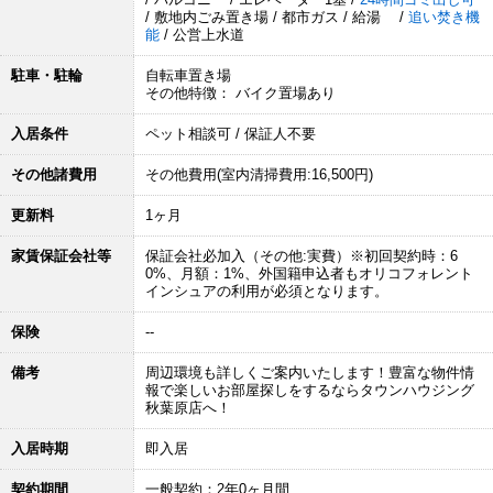
/ 敷地内ごみ置き場 / 都市ガス / 給湯 /
追い焚き機
能
/ 公営上水道
駐車・駐輪
自転車置き場
その他特徴： バイク置場あり
入居条件
ペット相談可 / 保証人不要
その他諸費用
その他費用(室内清掃費用:16,500円)
更新料
1ヶ月
家賃保証会社等
保証会社必加入（その他:実費）※初回契約時：6
0%、月額：1%、外国籍申込者もオリコフォレント
インシュアの利用が必須となります。
保険
--
備考
周辺環境も詳しくご案内いたします！豊富な物件情
報で楽しいお部屋探しをするならタウンハウジング
秋葉原店へ！
入居時期
即入居
契約期間
一般契約：2年0ヶ月間