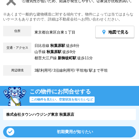
①通気性が低いため、結露が発生しやすい。②家賃が比較的高い。
※あくまで一般的な建物構造に対する傾向です。物件によっては当てはまらな
いケースもありますので、詳細は不動産会社へお問い合わせください。
住所
地図で見る
東京都台東区台東１丁目
日比谷線
秋葉原駅
徒歩8分
交通・アクセス
山手線
秋葉原駅
徒歩9分
都営大江戸線
新御徒町駅
徒歩11分
3駅利用可/ 3沿線利用可/ 平坦地/ 駅まで平坦
周辺環境
この物件にお問合せする
この物件を見たい、空室状況を知りたいなど
株式会社タウンハウジング東京 秋葉原店
初期費用が知りたい