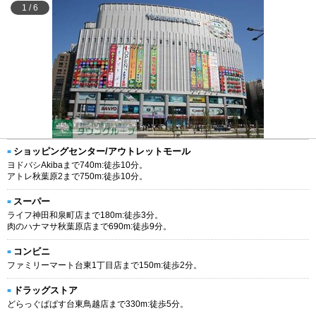
1
/
6
ショッピングセンター/アウトレットモール
ヨドバシAkibaまで740m:徒歩10分。
アトレ秋葉原2まで750m:徒歩10分。
スーパー
ライフ神田和泉町店まで180m:徒歩3分。
肉のハナマサ秋葉原店まで690m:徒歩9分。
コンビニ
ファミリーマート台東1丁目店まで150m:徒歩2分。
ドラッグストア
どらっぐぱぱす台東鳥越店まで330m:徒歩5分。