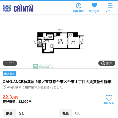
お部屋を探す
閲覧履歴
気になる
メニュー
沿線・駅から
住所から
家賃相場から
通勤通学時間から
物件特集から
拡大
1
/
27
不動産会社から
即入居可
TOP
OAKLANCE秋葉原 9階／東京都台東区台東１丁目の賃貸物件詳細
4時間以内に物件情報が更新されました
22.3
万円
管理費等：12,000円
気になる
敷金
なし
礼金
なし