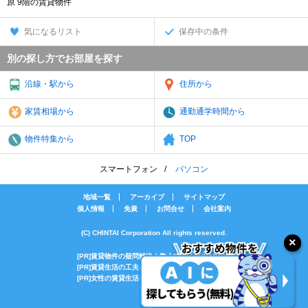
原 9階の賃貸物件
気になるリスト
保存中の条件
別の探し方でお部屋を探す
沿線・駅から
住所から
家賃相場から
通勤通学時間から
物件特集から
TOP
スマートフォン
パソコン
地域一覧
アーカイブ
サイトマップ
個人情報
免責
お問合せ
会社案内
(C) CHINTAI Corporation All rights reserved.
[PR]賃貸物件の疑問解決！教えてエイブルAGENT
[PR]賃貸生活の工夫を紹介！CHINTAI情報局
[PR]女性の賃貸生活を応援！Woman.CHINTAI