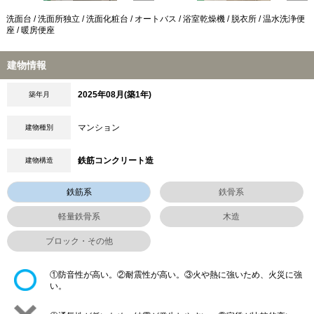
洗面台 / 洗面所独立 / 洗面化粧台 / オートバス / 浴室乾燥機 / 脱衣所 / 温水洗浄便
座 / 暖房便座
建物情報
2025年08月(築1年)
築年月
マンション
建物種別
鉄筋コンクリート造
建物構造
鉄筋系
鉄骨系
軽量鉄骨系
木造
ブロック・その他
①防音性が高い。②耐震性が高い。③火や熱に強いため、火災に強
い。