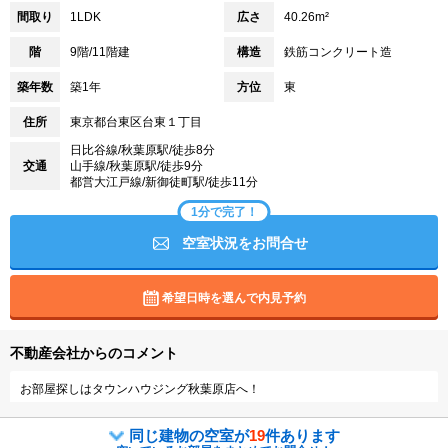
間取り
1LDK
広さ
40.26m²
階
9階/11階建
構造
鉄筋コンクリート造
築年数
築1年
方位
東
住所
東京都台東区台東１丁目
日比谷線/秋葉原駅/徒歩8分
交通
山手線/秋葉原駅/徒歩9分
都営大江戸線/新御徒町駅/徒歩11分
1分で完了！
空室状況をお問合せ
希望日時を選んで内見予約
不動産会社からのコメント
お部屋探しはタウンハウジング秋葉原店へ！
同じ建物の空室が
19
件あります