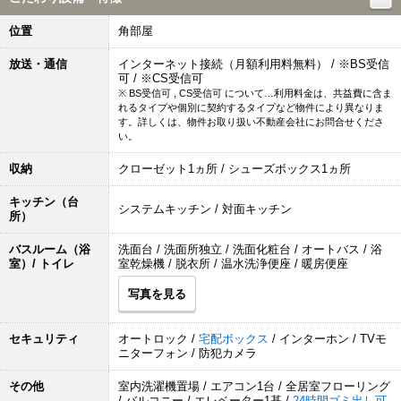
位置
角部屋
放送・通信
インターネット接続（月額利用料無料） / ※BS受信
可 / ※CS受信可
※ BS受信可 , CS受信可 について…利用料金は、共益費に含ま
れるタイプや個別に契約するタイプなど物件により異なりま
す。詳しくは、物件お取り扱い不動産会社にお問合せくださ
い。
収納
クローゼット1ヵ所 / シューズボックス1ヵ所
キッチン（台
システムキッチン / 対面キッチン
所）
バスルーム（浴
洗面台 / 洗面所独立 / 洗面化粧台 / オートバス / 浴
室）/ トイレ
室乾燥機 / 脱衣所 / 温水洗浄便座 / 暖房便座
写真を見る
セキュリティ
オートロック /
宅配ボックス
/ インターホン / TVモ
ニターフォン / 防犯カメラ
その他
室内洗濯機置場 / エアコン1台 / 全居室フローリング
/ バルコニー / エレベーター1基 /
24時間ゴミ出し可