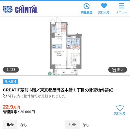
お部屋を探す
閲覧履歴
気になる
メニュー
沿線・駅から
住所から
家賃相場から
通勤通学時間から
物件特集から
拡大
1
/
23
不動産会社から
即入居可
TOP
CREATIF蔵前 6階／東京都墨田区本所１丁目の賃貸物件詳細
5日以内に物件情報が更新されました
22.9
万円
管理費等：20,000円
気になる
敷金
なし
礼金
なし