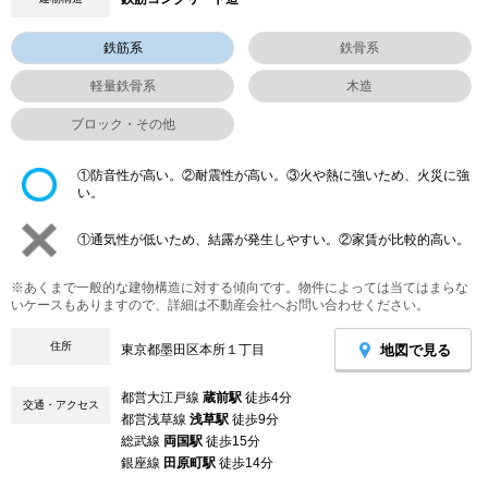
鉄筋系
鉄骨系
軽量鉄骨系
木造
ブロック・その他
①防音性が高い。②耐震性が高い。③火や熱に強いため、火災に強
い。
①通気性が低いため、結露が発生しやすい。②家賃が比較的高い。
※あくまで一般的な建物構造に対する傾向です。物件によっては当てはまらな
いケースもありますので、詳細は不動産会社へお問い合わせください。
住所
地図で見る
東京都墨田区本所１丁目
都営大江戸線
蔵前駅
徒歩4分
交通・アクセス
都営浅草線
浅草駅
徒歩9分
総武線
両国駅
徒歩15分
銀座線
田原町駅
徒歩14分