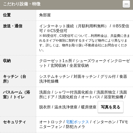
こだわり設備・特徴
位置
角部屋
放送・通信
インターネット接続（月額利用料無料） / ※BS受信
可 / ※CS受信可
※ BS受信可 , CS受信可 について…利用料金は、共益費に含ま
れるタイプや個別に契約するタイプなど物件により異なりま
す。詳しくは、物件お取り扱い不動産会社にお問合せくださ
い。
収納
クローゼット1ヵ所 / シューズウォークインクローゼ
ット / 玄関収納 / 全居室収納
キッチン（台
システムキッチン / 対面キッチン / グリル付 / 食器
所）
洗浄乾燥機
バスルーム（浴
洗面台 / シャワー付洗面化粧台 / 洗面所独立 / 洗面
室）/ トイレ
所にドア / 洗面化粧台 / オートバス / 浴室乾燥機 /
脱衣所 / 温水洗浄便座 / 暖房便座
写真を見る
セキュリティ
オートロック /
宅配ボックス
/ インターホン / TVモ
ニターフォン / 防犯カメラ