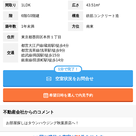
間取り
1LDK
広さ
43.51m²
階
6階/10階建
構造
鉄筋コンクリート造
築年数
1年未満
方位
南東
住所
東京都墨田区本所１丁目
都営大江戸線/蔵前駅/徒歩4分
都営浅草線/浅草駅/徒歩9分
交通
総武線/両国駅/徒歩15分
銀座線/田原町駅/徒歩14分
1分で完了！
空室状況をお問合せ
希望日時を選んで内見予約
不動産会社からのコメント
お部屋探しはタウンハウジング秋葉原店へ！