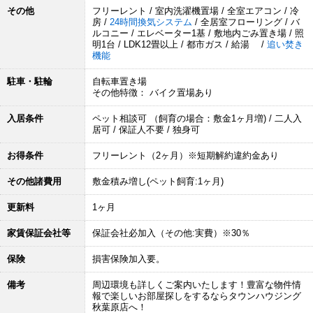
その他
フリーレント / 室内洗濯機置場 / 全室エアコン / 冷
房 /
24時間換気システム
/ 全居室フローリング / バ
ルコニー / エレベーター1基 / 敷地内ごみ置き場 / 照
明1台 / LDK12畳以上 / 都市ガス / 給湯 /
追い焚き
機能
駐車・駐輪
自転車置き場
その他特徴： バイク置場あり
入居条件
ペット相談可 （飼育の場合：敷金1ヶ月増) / 二人入
居可 / 保証人不要 / 独身可
お得条件
フリーレント（2ヶ月）※短期解約違約金あり
その他諸費用
敷金積み増し(ペット飼育:1ヶ月)
更新料
1ヶ月
家賃保証会社等
保証会社必加入（その他:実費）※30％
保険
損害保険加入要。
備考
周辺環境も詳しくご案内いたします！豊富な物件情
報で楽しいお部屋探しをするならタウンハウジング
秋葉原店へ！