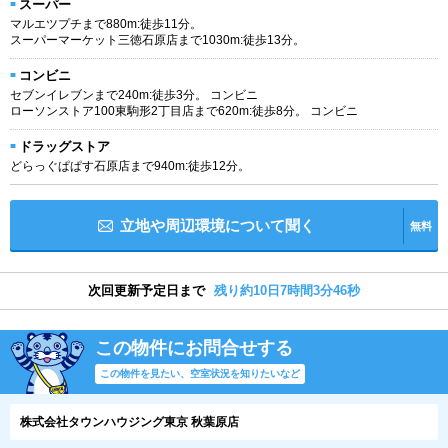
スーパー
マルエツプチまで880m:徒歩11分。
スーパーマーケット三徳石原店まで1030m:徒歩13分。
コンビニ
セブンイレブンまで240m:徒歩3分。 コンビニ
ローソンストア100東駒形2丁目店まで620m:徒歩8分。 コンビニ
ドラッグストア
どらっぐぱぱす石原店まで940m:徒歩12分。
立地や周辺環境について聞く
無料
次回更新予定日まで
残り約10日7時間3分46秒
この物件にお問合せする
この物件を見たい、空室状況を知りたいなど
株式会社タウンハウジング東京 秋葉原店