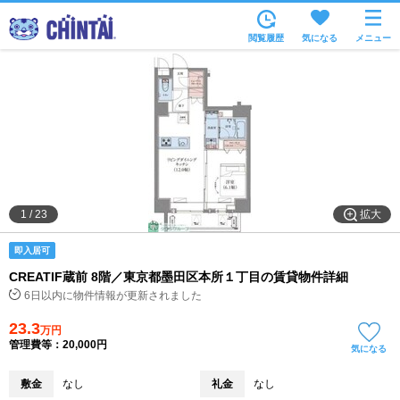
お部屋を探す
閲覧履歴
気になる
メニュー
沿線・駅から
住所から
家賃相場から
通勤通学時間から
物件特集から
拡大
1
/
23
不動産会社から
即入居可
TOP
CREATIF蔵前 8階／東京都墨田区本所１丁目の賃貸物件詳細
6日以内に物件情報が更新されました
23.3
万円
管理費等：20,000円
気になる
敷金
なし
礼金
なし