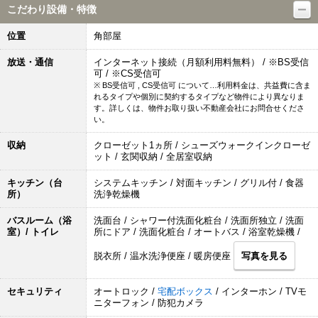
こだわり設備・特徴
位置
角部屋
放送・通信
インターネット接続（月額利用料無料） / ※BS受信
可 / ※CS受信可
※ BS受信可 , CS受信可 について…利用料金は、共益費に含ま
れるタイプや個別に契約するタイプなど物件により異なりま
す。詳しくは、物件お取り扱い不動産会社にお問合せくださ
い。
収納
クローゼット1ヵ所 / シューズウォークインクローゼ
ット / 玄関収納 / 全居室収納
キッチン（台
システムキッチン / 対面キッチン / グリル付 / 食器
所）
洗浄乾燥機
バスルーム（浴
洗面台 / シャワー付洗面化粧台 / 洗面所独立 / 洗面
室）/ トイレ
所にドア / 洗面化粧台 / オートバス / 浴室乾燥機 /
脱衣所 / 温水洗浄便座 / 暖房便座
写真を見る
セキュリティ
オートロック /
宅配ボックス
/ インターホン / TVモ
ニターフォン / 防犯カメラ