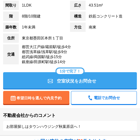
間取り
1LDK
広さ
43.51m²
階
8階/10階建
構造
鉄筋コンクリート造
築年数
1年未満
方位
南東
住所
東京都墨田区本所１丁目
都営大江戸線/蔵前駅/徒歩4分
都営浅草線/浅草駅/徒歩9分
交通
総武線/両国駅/徒歩15分
銀座線/田原町駅/徒歩14分
1分で完了！
空室状況をお問合せ
電話でお問合せ
希望日時を選んで内見予約
不動産会社からのコメント
お部屋探しはタウンハウジング秋葉原店へ！