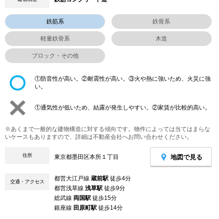
鉄筋系
鉄骨系
軽量鉄骨系
木造
ブロック・その他
①防音性が高い。②耐震性が高い。③火や熱に強いため、火災に強
い。
①通気性が低いため、結露が発生しやすい。②家賃が比較的高い。
※あくまで一般的な建物構造に対する傾向です。物件によっては当てはまらな
いケースもありますので、詳細は不動産会社へお問い合わせください。
住所
地図で見る
東京都墨田区本所１丁目
都営大江戸線
蔵前駅
徒歩4分
交通・アクセス
都営浅草線
浅草駅
徒歩9分
総武線
両国駅
徒歩15分
銀座線
田原町駅
徒歩14分