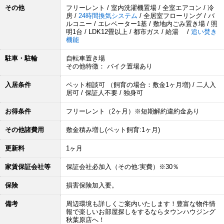
その他
フリーレント / 室内洗濯機置場 / 全室エアコン / 冷
房 /
24時間換気システム
/ 全居室フローリング / バ
ルコニー / エレベーター1基 / 敷地内ごみ置き場 / 照
明1台 / LDK12畳以上 / 都市ガス / 給湯 /
追い焚き
機能
駐車・駐輪
自転車置き場
その他特徴： バイク置場あり
入居条件
ペット相談可 （飼育の場合：敷金1ヶ月増) / 二人入
居可 / 保証人不要 / 独身可
お得条件
フリーレント（2ヶ月）※短期解約違約金あり
その他諸費用
敷金積み増し(ペット飼育:1ヶ月)
更新料
1ヶ月
家賃保証会社等
保証会社必加入（その他:実費）※30％
保険
損害保険加入要。
備考
周辺環境も詳しくご案内いたします！豊富な物件情
報で楽しいお部屋探しをするならタウンハウジング
秋葉原店へ！