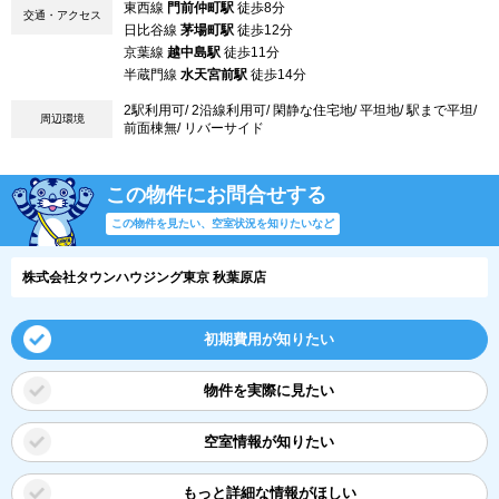
東西線
門前仲町駅
徒歩8分
交通・アクセス
日比谷線
茅場町駅
徒歩12分
京葉線
越中島駅
徒歩11分
半蔵門線
水天宮前駅
徒歩14分
2駅利用可/ 2沿線利用可/ 閑静な住宅地/ 平坦地/ 駅まで平坦/
周辺環境
前面棟無/ リバーサイド
この物件にお問合せする
この物件を見たい、空室状況を知りたいなど
株式会社タウンハウジング東京 秋葉原店
初期費用が知りたい
物件を実際に見たい
空室情報が知りたい
もっと詳細な情報がほしい