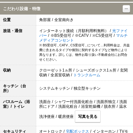
こだわり設備・特徴
位置
角部屋 / 全室南向き
放送・通信
インターネット接続（月額利用料無料） /
光ファイ
バー
/ ※BS受信可 / ※CATV / ※CS受信可 /
マルチ
メディアコンセント
※ BS受信可 , CATV , CS受信可 , について…利用料金は、共益
費に含まれるタイプや個別に契約するタイプなど物件により
異なります。詳しくは、物件お取り扱い不動産会社にお問合
せください。
収納
クローゼット1ヵ所 / シューズボックス1ヵ所 / 玄関
収納 / 全居室収納 /
トランクルーム
キッチン（台
システムキッチン / 独立型キッチン
所）
バスルーム（浴
洗面台 / シャワー付洗面化粧台 / 洗面所独立 / 洗面
室）/ トイレ
所にドア / 洗面化粧台 / 浴室乾燥機 / 脱衣所 / 温水
洗浄便座 / 暖房便座
写真を見る
セキュリティ
オートロック /
宅配ボックス
/ インターホン / TVモ