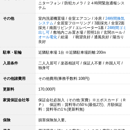
ニターフォン / 防犯カメラ / ２４時間緊急通報シス
テム
その他
室内洗濯機置場 / 全室エアコン / 冷房 /
24時間換気
システム
/ 全居室フローリング / 3面採光 / 全室2面
採光 / 南面リビング / エレベーター1基 /
24時間ゴミ
出し可
/ 敷地内ごみ置き場 / 照明1台 / 玄関ホール /
オール電化
/ 給湯 / 眺望良好 / 通風良好 / 陽当り
良好
駐車・駐輪
近隣駐車場 1台 ※近隣駐車場距離:200m
入居条件
二人入居可 / 楽器相談可 / 保証人不要 / 外国人可 /
独身可
その他諸費用
その他費用(事務手数料:108円)
更新料
170,000円
家賃保証会社等
保証会社必加入（その他:実費）※エポスカード（Ｒ
Ｐ） 保証料：賃料等の50％(最低2万)、月額保証
料：賃料等の1％(更新料無)
保険
損害保険加入要。