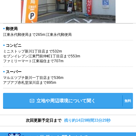
郵便局
江東永代郵便局まで265m:江東永代郵便局
コンビニ
ミニストップ新川1丁目店まで532m
セブンイレブン江東門前仲町1丁目店まで553m
ファミリーマート江東福住まで707m
スーパー
マルエツプチ新川一丁目店まで536m
アブアブ赤札堂深川店まで895m
立地や周辺環境について聞く
無料
次回更新予定日まで
残り約14日9時間33分28秒