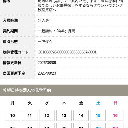
備考
周辺環境も詳しくご案内いたします！豊富な物件情
報で楽しいお部屋探しをするならタウンハウジング
秋葉原店へ！
入居時期
即入居
契約期間
一般契約：2年0ヶ月間
取引形態
一般媒介
物件管理コード
C01008698-000000503566587-0001
情報更新日
2026/08/09
次回更新予定
2026/08/23
希望日時を選んで見学予約
月
火
水
木
金
土
日
10
11
12
13
14
15
16