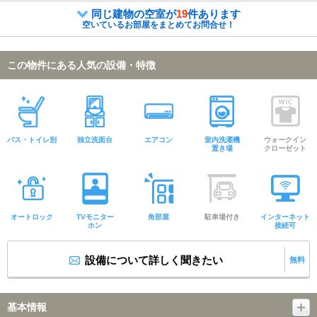
同じ建物の空室が
19
件あります
空いているお部屋をまとめてお問合せ！
この物件にある人気の設備・特徴
バス・トイレ別
独立洗面台
エアコン
室内洗濯機
ウォークイン
置き場
クローゼット
オートロック
TVモニター
角部屋
駐車場付き
インターネット
ホン
接続可
設備について詳しく聞きたい
無料
基本情報