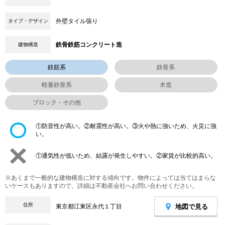
外壁タイル張り
タイプ・デザイン
鉄骨鉄筋コンクリート造
建物構造
鉄筋系
鉄骨系
軽量鉄骨系
木造
ブロック・その他
①防音性が高い。②耐震性が高い。③火や熱に強いため、火災に強
い。
①通気性が低いため、結露が発生しやすい。②家賃が比較的高い。
※あくまで一般的な建物構造に対する傾向です。物件によっては当てはまらな
いケースもありますので、詳細は不動産会社へお問い合わせください。
住所
地図で見る
東京都江東区永代１丁目