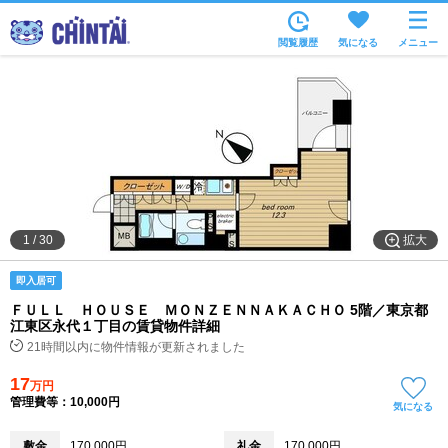
お部屋を探す
閲覧履歴
気になる
メニュー
沿線・駅から
住所から
家賃相場から
通勤通学時間から
物件特集から
拡大
1
/
30
不動産会社から
即入居可
TOP
ＦＵＬＬ ＨＯＵＳＥ ＭＯＮＺＥＮＮＡＫＡＣＨＯ 5階／東京都
江東区永代１丁目の賃貸物件詳細
21時間以内に物件情報が更新されました
17
万円
管理費等：10,000円
気になる
敷金
170,000円
礼金
170,000円