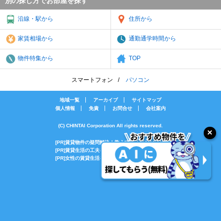
別の探し方でお部屋を探す
沿線・駅から
住所から
家賃相場から
通勤通学時間から
物件特集から
TOP
スマートフォン
パソコン
地域一覧
アーカイブ
サイトマップ
個人情報
免責
お問合せ
会社案内
(C) CHINTAI Corporation All rights reserved.
[PR]賃貸物件の疑問解決！教えてエイブルAGENT
[PR]賃貸生活の工夫を紹介！CHINTAI情報局
[PR]女性の賃貸生活を応援！Woman.CHINTAI