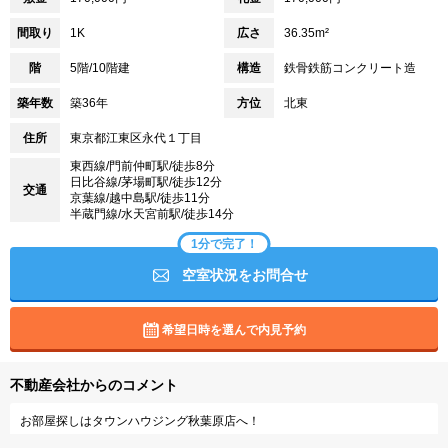
間取り
1K
広さ
36.35m²
階
5階/10階建
構造
鉄骨鉄筋コンクリート造
築年数
築36年
方位
北東
住所
東京都江東区永代１丁目
東西線/門前仲町駅/徒歩8分
日比谷線/茅場町駅/徒歩12分
交通
京葉線/越中島駅/徒歩11分
半蔵門線/水天宮前駅/徒歩14分
1分で完了！
空室状況をお問合せ
希望日時を選んで内見予約
不動産会社からのコメント
お部屋探しはタウンハウジング秋葉原店へ！