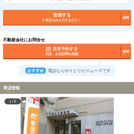
送信する
無料
2 項目のみ入力するだけ！
不動産会社にお問合せ
見学予約する
無料
内見・お店訪問の相談
おすすめ
電話ならやりとりがスムーズです
周辺情報
1
/
6