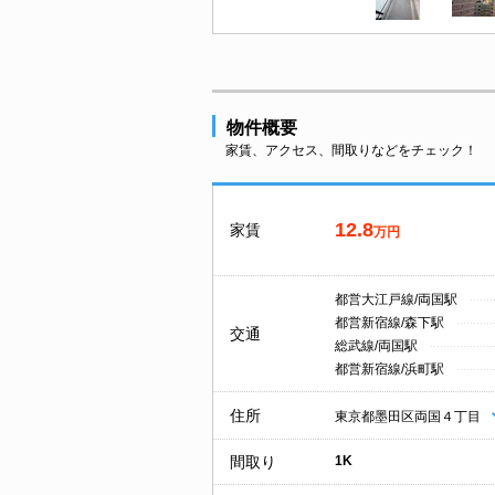
物件概要
家賃、アクセス、間取りなどをチェック！
12.8
家賃
万円
都営大江戸線/両国駅
都営新宿線/森下駅
交通
総武線/両国駅
都営新宿線/浜町駅
住所
東京都墨田区両国４丁目
間取り
1K