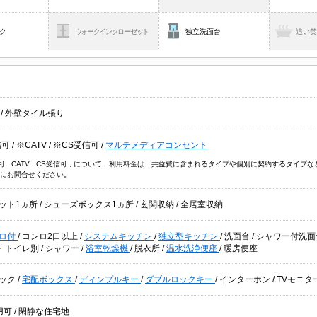
ク
ウォークインクローゼット
独立洗面台
追い
貸
/
外壁タイル張り
信可
/
※CATV
/
※CS受信可
/
マルチメディアコンセント
信可 , CATV , CS受信可 , について…利用料金は、共益費に含まれるタイプや個別に契約するタ
にお問合せください。
ット1ヵ所
/
シューズボックス1ヵ所
/
玄関収納
/
全居室収納
ロ付
/
コンロ2口以上
/
システムキッチン
/
独立型キッチン
/
洗面台
/
シャワー付洗
・トイレ別
/
シャワー
/
浴室乾燥機
/
脱衣所
/
温水洗浄便座
/
暖房便座
ック
/
宅配ボックス
/
ディンプルキー
/
ダブルロックキー
/
インターホン
/
TVモニタ
用可
/
閑静な住宅地