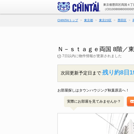
東京都墨田区両国４丁目
（C01008698000000
CHINTAIトップ
東京都
東京23区
墨田区
Ｎ－ｓｔａｇｅ両国 8階／
7日以内に物件情報が更新されました
残り約8日1
次回更新予定日まで
お部屋探しはタウンハウジング秋葉原店へ！
実際にお部屋を見てみませんか？