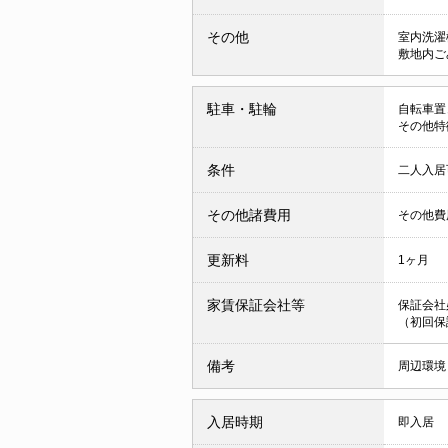
その他
室内洗濯
敷地内ご
駐車・駐輪
自転車置
その他特
条件
二人入
その他諸費用
その他費用
更新料
1ヶ月
家賃保証会社等
保証会社
（初回
備考
周辺環境
入居時期
即入居