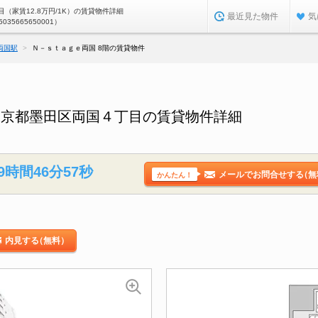
（家賃12.8万円/1K）の賃貸物件詳細
最近見た物件
気
5035665650001）
両国駅
Ｎ－ｓｔａｇｅ両国 8階の賃貸物件
東京都墨田区両国４丁目の賃貸物件詳細
9時間46分57秒
メールでお問合せする
（無
かんたん！
内見する
（無料）