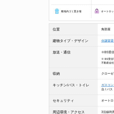
敷地内ゴミ置き場
オートロッ
位置
角部屋
建物タイプ・デザイン
分譲賃
放送・通信
※BS受
※ BS受
不動産会社
収納
クローゼ
キッチン/バス・トイレ
ガスコン
台
/
バス
セキュリティ
オートロ
周辺環境・アクセス
3沿線利