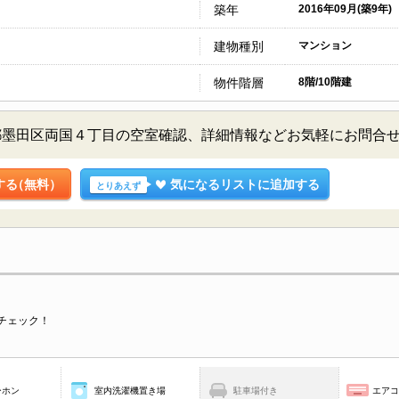
築年
2016年09月(築9年)
建物種別
マンション
物件階層
8階/10階建
都墨田区両国４丁目の空室確認、詳細情報などお気軽にお問合
する
（無料）
気になるリストに追加する
とりあえず
チェック！
ーホン
室内洗濯機置き場
駐車場付き
エア