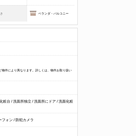
焚き
ベランダ・バルコニー
イプなど物件により異なります。詳しくは、物件お取り扱い
面化粧台
/
洗面所独立
/
洗面所にドア
/
洗面化粧
ーフォン
/
防犯カメラ