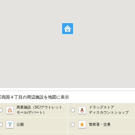
区両国４丁目の周辺施設を地図に表示
商業施設（SC/アウトレット
ドラッグストア
モール/デパート）
ディスカウントショップ
公園
警察署・交番