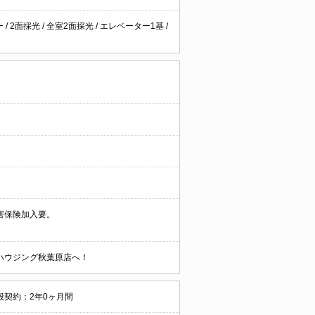
ー
/
2面採光
/
全室2面採光
/
エレベーター1基
/
害保険加入要。
ハウジング秋葉原店へ！
般契約：2年0ヶ月間