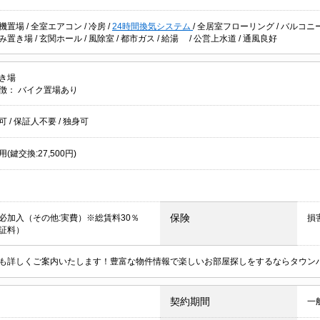
機置場
/
全室エアコン
/
冷房
/
24時間換気システム
/
全居室フローリング
/
バルコニ
み置き場
/
玄関ホール
/
風除室
/
都市ガス
/
給湯
/
公営上水道
/
通風良好
き場
徴：
バイク置場あり
居可
/
保証人不要
/
独身可
(鍵交換:27,500円)
保険
必加入（その他:実費）※総賃料30％
損
保証料）
も詳しくご案内いたします！豊富な物件情報で楽しいお部屋探しをするならタウン
契約期間
一