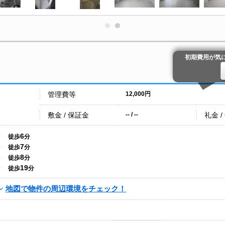
初期費用が気
管理費等
12,000円
敷金 / 保証金
礼金 /
-- / --
6
徒歩
分
7
徒歩
分
8
徒歩
分
19
徒歩
分
地図で物件の周辺環境をチェック！