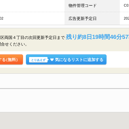
物件管理コード
C0
広告更新予定日
02
20
残り約8日19時間46分5
田区両国４丁目の
次回更新予定日まで
問合せください。
する
（無料）
気になるリストに追加する
とりあえず