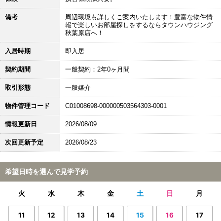
備考
周辺環境も詳しくご案内いたします！豊富な物件情
報で楽しいお部屋探しをするならタウンハウジング
秋葉原店へ！
入居時期
即入居
契約期間
一般契約：2年0ヶ月間
取引形態
一般媒介
物件管理コード
C01008698-000000503564303-0001
情報更新日
2026/08/09
次回更新予定
2026/08/23
希望日時を選んで見学予約
火
水
木
金
土
日
月
11
12
13
14
15
16
17