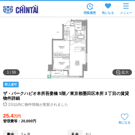
お部屋を探す
閲覧履歴
気になる
メニュー
沿線・駅から
住所から
家賃相場から
通勤通学時間から
物件特集から
拡大
1
/
36
不動産会社から
即入居可
TOP
ザ・パークハビオ本所吾妻橋 5階／東京都墨田区本所３丁目の賃貸
物件詳細
2日以内に物件情報が更新されました
25.4
万円
管理費等：20,000円
気になる
敷金
1ヶ月
礼金
なし