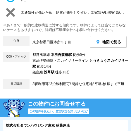
①通気性が低いため、結露が発生しやすい。②家賃が比較的高い。
※あくまで一般的な建物構造に対する傾向です。物件によっては当てはまらな
いケースもありますので、詳細は不動産会社へお問い合わせください。
住所
地図で見る
東京都墨田区本所３丁目
都営浅草線
本所吾妻橋駅
徒歩5分
交通・アクセス
東武伊勢崎線・スカイツリーライン
とうきょうスカイツリー
駅
徒歩14分
銀座線
浅草駅
徒歩13分
3駅利用可/ 3沿線利用可/ 閑静な住宅地/ 平坦地/ 駅まで平坦
周辺環境
この物件にお問合せする
この物件を見たい、空室状況を知りたいなど
株式会社タウンハウジング東京 秋葉原店