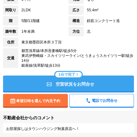
間取り
2LDK
広さ
55.4m²
階
5階/11階建
構造
鉄筋コンクリート造
築年数
1年未満
方位
北
住所
東京都墨田区本所３丁目
都営浅草線/本所吾妻橋駅/徒歩5分
東武伊勢崎線・スカイツリーライン/とうきょうスカイツリー駅/徒歩
交通
14分
銀座線/浅草駅/徒歩13分
1分で完了！
空室状況をお問合せ
電話でお問合せ
希望日時を選んで内見予約
不動産会社からのコメント
お部屋探しはタウンハウジング秋葉原店へ！