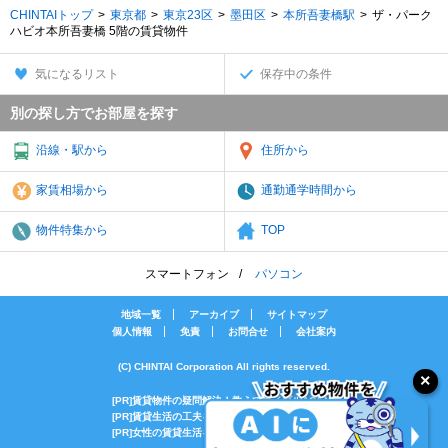
CHINTAIトップ
東京都
東京23区
墨田区
本所吾妻橋駅
ザ・パーク
ハビオ本所吾妻橋 5階の賃貸物件
気になるリスト
保存中の条件
別の探し方でお部屋を探す
沿線・駅から
住所から
家賃相場から
通勤通学時間から
物件特集から
TOP
スマートフォン
パソコン
地域一覧
アーカイブ
サイトマップ
個人情報
免責
お問合せ
会社案内
(C) CHINTAI Corporation All rights reserved.
[PR]賃貸物件の疑問解決！教えてエイブルAGENT
[PR]賃貸生活の工夫を紹介！CHINTAI情報局
[PR]女性の賃貸生活を応援！Woman.CHINTAI