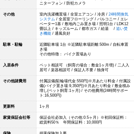
ニターフォン / 防犯カメラ
その他
室内洗濯機置場 / 全室エアコン / 冷房 /
24時間換気
システム
/ 全居室フローリング / バルコニー / エレ
ベーター1基 / 敷地内ごみ置き場 / 照明1台 / LDK12
畳以上 / キッズルーム / 都市ガス / 給湯 /
追い焚
き機能
/ 通風良好
駐車・駐輪
近隣駐車場 1台 ※近隣駐車場距離:500m / 自転車置
き場
その他特徴： バイク置場あり
入居条件
ペット相談可 （飼育の場合：敷金1ヶ月増) / 二人入
居可 / 楽器相談可 / 保証人不要 / 独身可
その他諸費用
付属設備(駐輪場代金:550円)※月あたり料金 / 付属設
備(バイク置き場:9,350円)※月あたり料金 / 敷金積み
増し(ペット飼育:1ヶ月) / その他費用(24時間サポー
ト:16,500円)
更新料
1ヶ月
家賃保証会社等
保証会社必加入（その他:0.5ヶ月）※初回保証料：
総賃料50％ 年間保証料：10,000円
保険
損害保険加入要。