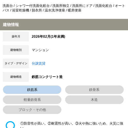
洗面台 / シャワー付洗面化粧台 / 洗面所独立 / 洗面所にドア / 洗面化粧台 / オート
バス / 浴室乾燥機 / 脱衣所 / 温水洗浄便座 / 暖房便座
建物情報
2026年02月(1年未満)
築年月
マンション
建物種別
分譲賃貸
タイプ・デザイン
鉄筋コンクリート造
建物構造
鉄筋系
鉄骨系
軽量鉄骨系
木造
ブロック・その他
①防音性が高い。②耐震性が高い。③火や熱に強いため、火災に強
い。