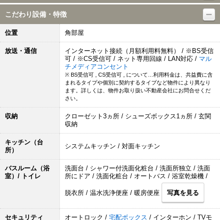
こだわり設備・特徴
位置
角部屋
放送・通信
インターネット接続（月額利用料無料） / ※BS受信
可 / ※CS受信可 / ネット専用回線 / LAN対応 /
マル
チメディアコンセント
※ BS受信可 , CS受信可 , について…利用料金は、共益費に含
まれるタイプや個別に契約するタイプなど物件により異なり
ます。詳しくは、物件お取り扱い不動産会社にお問合せくだ
さい。
収納
クローゼット3ヵ所 / シューズボックス1ヵ所 / 玄関
収納
キッチン（台
システムキッチン / 対面キッチン
所）
バスルーム（浴
洗面台 / シャワー付洗面化粧台 / 洗面所独立 / 洗面
室）/ トイレ
所にドア / 洗面化粧台 / オートバス / 浴室乾燥機 /
脱衣所 / 温水洗浄便座 / 暖房便座
写真を見る
セキュリティ
オートロック /
宅配ボックス
/ インターホン / TVモ