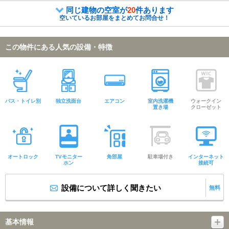
同じ建物の空室が
20
件あります
空いているお部屋をまとめてお問合せ！
この物件にある人気の設備・特徴
バス・トイレ別
独立洗面台
エアコン
室内洗濯機
ウォークイン
置き場
クローゼット
オートロック
TVモニター
角部屋
駐車場付き
インターネット
ホン
接続可
設備について詳しく聞きたい
無料
基本情報