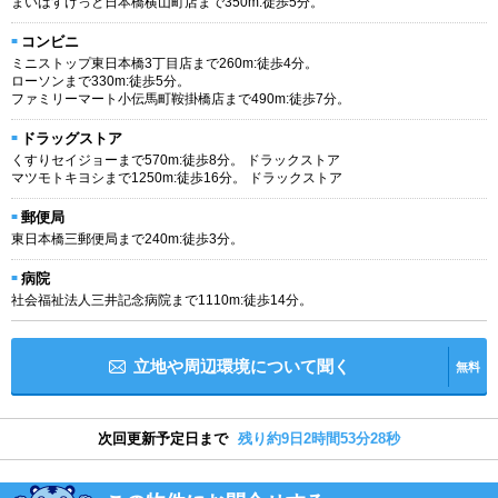
まいばすけっと日本橋横山町店まで350m:徒歩5分。
コンビニ
ミニストップ東日本橋3丁目店まで260m:徒歩4分。
ローソンまで330m:徒歩5分。
ファミリーマート小伝馬町鞍掛橋店まで490m:徒歩7分。
ドラッグストア
くすりセイジョーまで570m:徒歩8分。 ドラックストア
マツモトキヨシまで1250m:徒歩16分。 ドラックストア
郵便局
東日本橋三郵便局まで240m:徒歩3分。
病院
社会福祉法人三井記念病院まで1110m:徒歩14分。
立地や周辺環境について聞く
無料
次回更新予定日まで
残り約9日2時間53分27秒