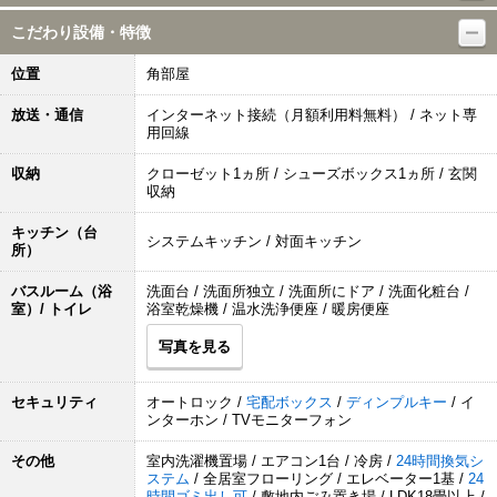
こだわり設備・特徴
位置
角部屋
放送・通信
インターネット接続（月額利用料無料） / ネット専
用回線
収納
クローゼット1ヵ所 / シューズボックス1ヵ所 / 玄関
収納
キッチン（台
システムキッチン / 対面キッチン
所）
バスルーム（浴
洗面台 / 洗面所独立 / 洗面所にドア / 洗面化粧台 /
室）/ トイレ
浴室乾燥機 / 温水洗浄便座 / 暖房便座
写真を見る
セキュリティ
オートロック /
宅配ボックス
/
ディンプルキー
/ イ
ンターホン / TVモニターフォン
その他
室内洗濯機置場 / エアコン1台 / 冷房 /
24時間換気シ
ステム
/ 全居室フローリング / エレベーター1基 /
24
時間ゴミ出し可
/ 敷地内ごみ置き場 / LDK18畳以上 /