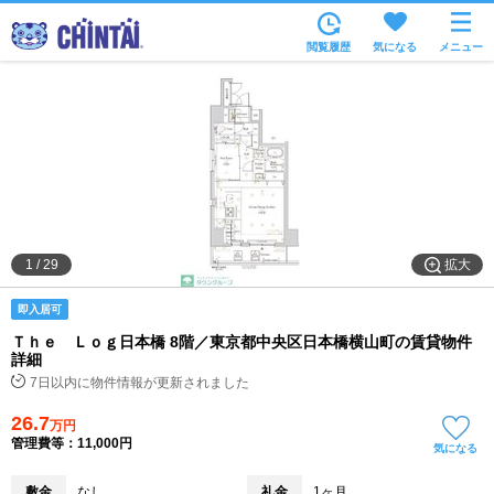
お部屋を探す
閲覧履歴
気になる
メニュー
沿線・駅から
住所から
家賃相場から
通勤通学時間から
物件特集から
拡大
1
/
29
不動産会社から
即入居可
TOP
Ｔｈｅ Ｌｏｇ日本橋 8階／東京都中央区日本橋横山町の賃貸物件
詳細
7日以内に物件情報が更新されました
26.7
万円
管理費等：11,000円
気になる
敷金
なし
礼金
1ヶ月