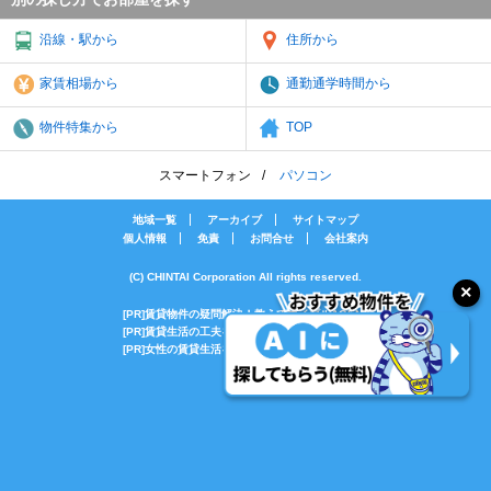
沿線・駅から
住所から
家賃相場から
通勤通学時間から
物件特集から
TOP
スマートフォン
パソコン
地域一覧
アーカイブ
サイトマップ
個人情報
免責
お問合せ
会社案内
(C) CHINTAI Corporation All rights reserved.
[PR]賃貸物件の疑問解決！教えてエイブルAGENT
[PR]賃貸生活の工夫を紹介！CHINTAI情報局
[PR]女性の賃貸生活を応援！Woman.CHINTAI