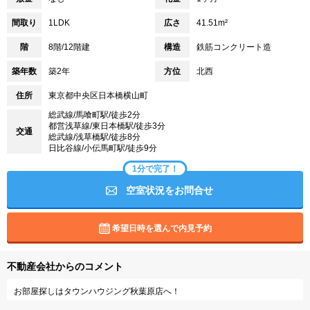
間取り
1LDK
広さ
41.51m²
階
8階/12階建
構造
鉄筋コンクリート造
築年数
築2年
方位
北西
住所
東京都中央区日本橋横山町
総武線/馬喰町駅/徒歩2分
都営浅草線/東日本橋駅/徒歩3分
交通
総武線/浅草橋駅/徒歩8分
日比谷線/小伝馬町駅/徒歩9分
1分で完了！
空室状況をお問合せ
希望日時を選んで内見予約
不動産会社からのコメント
お部屋探しはタウンハウジング秋葉原店へ！