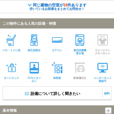
同じ建物の空室が
19
件あります
空いているお部屋をまとめてお問合せ！
この物件にある人気の設備・特徴
バス・トイレ別
独立洗面台
エアコン
室内洗濯機
ウォークイン
置き場
クローゼット
オートロック
TVモニター
角部屋
駐車場付き
インターネット
ホン
接続可
設備について詳しく聞きたい
無料
基本情報