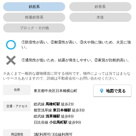
鉄筋系
鉄骨系
軽量鉄骨系
木造
ブロック・その他
①防音性が高い。②耐震性が高い。③火や熱に強いため、火災に強
い。
①通気性が低いため、結露が発生しやすい。②家賃が比較的高い。
※あくまで一般的な建物構造に対する傾向です。物件によっては当てはまらな
いケースもありますので、詳細は不動産会社へお問い合わせください。
住所
地図で見る
東京都中央区日本橋横山町
総武線
馬喰町駅
徒歩2分
交通・アクセス
都営浅草線
東日本橋駅
徒歩3分
総武線
浅草橋駅
徒歩8分
日比谷線
小伝馬町駅
徒歩9分
3駅利用可/ 3沿線利用可
周辺環境