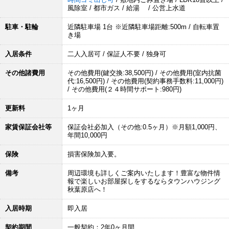
風除室 / 都市ガス / 給湯 / 公営上水道
駐車・駐輪
近隣駐車場 1台 ※近隣駐車場距離:500m / 自転車置
き場
入居条件
二人入居可 / 保証人不要 / 独身可
その他諸費用
その他費用(鍵交換:38,500円) / その他費用(室内抗菌
代:16,500円) / その他費用(契約事務手数料:11,000円)
/ その他費用(２４時間サポート:980円)
更新料
1ヶ月
家賃保証会社等
保証会社必加入（その他:0.5ヶ月）※月額1,000円、
年間10,000円
保険
損害保険加入要。
備考
周辺環境も詳しくご案内いたします！豊富な物件情
報で楽しいお部屋探しをするならタウンハウジング
秋葉原店へ！
入居時期
即入居
契約期間
一般契約：2年0ヶ月間