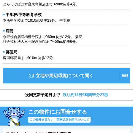
どらっぐぱぱす台東鳥越店まで320m:徒歩4分。
中学校/中等教育学校
本所中学校まで1810m:徒歩23分。 中学校
病院
永寿総合病院柳橋分院まで960m:徒歩12分。 病院
社会福祉法人三井記念病院まで450m:徒歩6分。
郵便局
両国郵便局まで910m:徒歩12分。
立地や周辺環境について聞く
無料
次回更新予定日まで
残り約14日9時間55分22秒
この物件にお問合せする
この物件を見たい、空室状況を知りたいなど