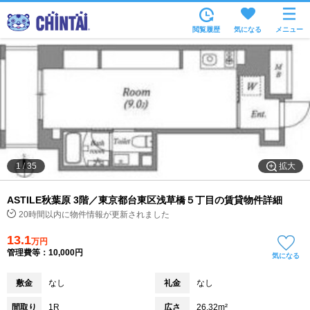
お部屋を探す
閲覧履歴
気になる
メニュー
沿線・駅から
住所から
家賃相場から
通勤通学時間から
物件特集から
拡大
1
/
35
不動産会社から
ASTILE秋葉原 3階／東京都台東区浅草橋５丁目の賃貸物件詳細
TOP
20時間以内に物件情報が更新されました
13.1
万円
管理費等：10,000円
気になる
敷金
なし
礼金
なし
間取り
1R
広さ
26.32m²