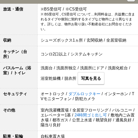
放送・通信
※BS受信可 / ※CS受信可
※ BS受信可 , CS受信可 について…利用料金は、共益費に含ま
れるタイプや個別に契約するタイプなど物件により異なりま
す。詳しくは、物件お取り扱い不動産会社にお問合せくださ
い。
収納
シューズボックス1ヵ所 / 玄関収納 / 全居室収納
キッチン（台
コンロ2口以上 / システムキッチン
所）
バスルーム（浴
洗面台 / 洗面所独立 / 洗面所にドア / 洗面化粧台 /
室）/ トイレ
浴室乾燥機 / 脱衣所
写真を見る
セキュリティ
オートロック /
ダブルロックキー
/ インターホン / T
Vモニターフォン / 防犯カメラ
その他
室内洗濯機置場 / 全居室フローリング / バルコニー /
エレベーター1基 /
24時間ゴミ出し可
/ 敷地内ごみ置
き場 / 都市ガス / 公営上水道 / 眺望良好 / 通風良好 /
陽当り良好
駐車・駐輪
自転車置き場