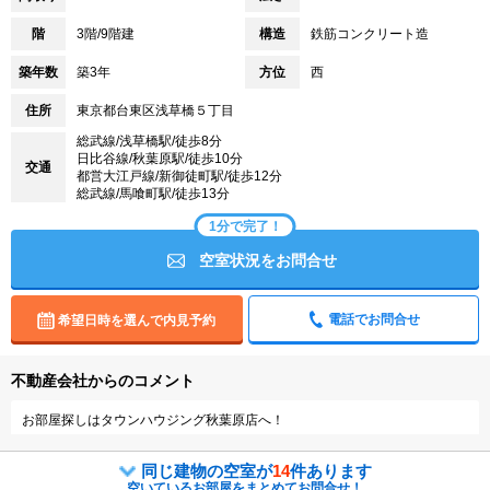
階
3階/9階建
構造
鉄筋コンクリート造
築年数
築3年
方位
西
住所
東京都台東区浅草橋５丁目
総武線/浅草橋駅/徒歩8分
日比谷線/秋葉原駅/徒歩10分
交通
都営大江戸線/新御徒町駅/徒歩12分
総武線/馬喰町駅/徒歩13分
1分で完了！
空室状況をお問合せ
電話でお問合せ
希望日時を選んで内見予約
不動産会社からのコメント
お部屋探しはタウンハウジング秋葉原店へ！
同じ建物の空室が
14
件あります
空いているお部屋をまとめてお問合せ！