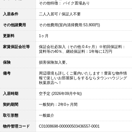
その他特徴： バイク置場あり
入居条件
二人入居可 / 保証人不要
その他諸費用
その他費用(室内清掃費用:53,800円)
更新料
1ヶ月
家賃保証会社等
保証会社必加入（その他:0.4ヶ月）※初回保証料：
賃料等の40％、継続保証料：1年毎に1万円
保険
損害保険加入要。
備考
周辺環境も詳しくご案内いたします！豊富な物件情
報で楽しいお部屋探しをするならタウンハウジング
秋葉原店へ！
入居時期
空予定 (2026年09月中旬)
契約期間
一般契約：2年0ヶ月間
取引形態
一般媒介
物件管理コード
C01008698-000000503436557-0001