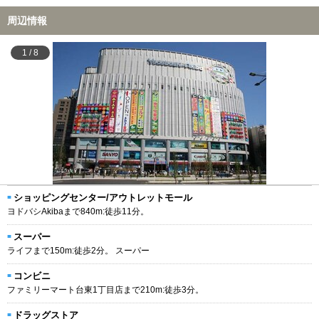
周辺情報
1
/
8
ショッピングセンター/アウトレットモール
ヨドバシAkibaまで840m:徒歩11分。
スーパー
ライフまで150m:徒歩2分。 スーパー
コンビニ
ファミリーマート台東1丁目店まで210m:徒歩3分。
ドラッグストア