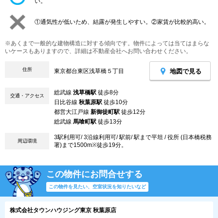
い。
①通気性が低いため、結露が発生しやすい。②家賃が比較的高い。
※あくまで一般的な建物構造に対する傾向です。物件によっては当てはまらな
いケースもありますので、詳細は不動産会社へお問い合わせください。
住所
地図で見る
東京都台東区浅草橋５丁目
総武線
浅草橋駅
徒歩8分
交通・アクセス
日比谷線
秋葉原駅
徒歩10分
都営大江戸線
新御徒町駅
徒歩12分
総武線
馬喰町駅
徒歩13分
3駅利用可/ 3沿線利用可/ 駅前/ 駅まで平坦 / 役所 (日本橋税務
周辺環境
署)まで1500m※徒歩19分。
この物件にお問合せする
この物件を見たい、空室状況を知りたいなど
株式会社タウンハウジング東京 秋葉原店