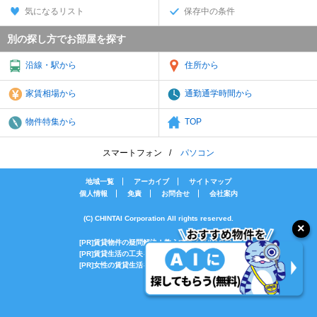
気になるリスト
保存中の条件
別の探し方でお部屋を探す
沿線・駅から
住所から
家賃相場から
通勤通学時間から
物件特集から
TOP
スマートフォン
パソコン
地域一覧
アーカイブ
サイトマップ
個人情報
免責
お問合せ
会社案内
(C) CHINTAI Corporation All rights reserved.
[PR]賃貸物件の疑問解決！教えてエイブルAGENT
[PR]賃貸生活の工夫を紹介！CHINTAI情報局
[PR]女性の賃貸生活を応援！Woman.CHINTAI