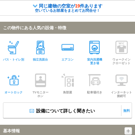
同じ建物の空室が
19
件あります
空いているお部屋をまとめてお問合せ！
この物件にある人気の設備・特徴
バス・トイレ別
独立洗面台
エアコン
室内洗濯機
ウォークイン
置き場
クローゼット
オートロック
TVモニター
角部屋
駐車場付き
インターネット
ホン
接続可
設備について詳しく聞きたい
無料
基本情報