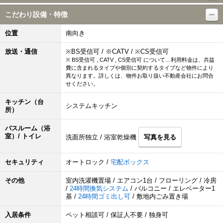
こだわり設備・特徴
位置
南向き
放送・通信
※BS受信可 / ※CATV / ※CS受信可
※ BS受信可 , CATV , CS受信可 について…利用料金は、共益
費に含まれるタイプや個別に契約するタイプなど物件により
異なります。詳しくは、物件お取り扱い不動産会社にお問合
せください。
キッチン（台
システムキッチン
所）
バスルーム（浴
室）/ トイレ
洗面所独立 / 浴室乾燥機
写真を見る
セキュリティ
オートロック /
宅配ボックス
その他
室内洗濯機置場 / エアコン1台 / フローリング / 冷房
/
24時間換気システム
/ バルコニー / エレベーター1
基 /
24時間ゴミ出し可
/ 敷地内ごみ置き場
入居条件
ペット相談可 / 保証人不要 / 独身可