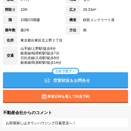
間取り
1DK
広さ
26.33m²
階
10階/15階建
構造
鉄筋コンクリート造
築年数
築2年
方位
南
住所
東京都台東区北上野２丁目
山手線/上野駅/徒歩9分
銀座線/稲荷町駅/徒歩7分
交通
日比谷線/入谷駅/徒歩8分
銀座線/田原町駅/徒歩14分
1分で完了！
空室状況をお問合せ
希望日時を選んで内見予約
不動産会社からのコメント
お部屋探しはタウンハウジング日暮里店へ！