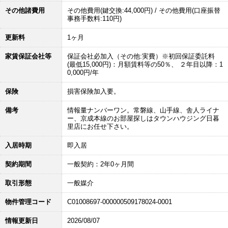
その他諸費用
その他費用(鍵交換:44,000円) / その他費用(口座振替
事務手数料:110円)
更新料
1ヶ月
家賃保証会社等
保証会社必加入（その他:実費）※初回保証委託料
(最低15,000円)：月額賃料等の50％、 ２年目以降：1
0,000円/年
保険
損害保険加入要。
備考
情報量ナンバーワン。常磐線、山手線、舎人ライナ
ー、京成本線のお部屋探しはタウンハウジング日暮
里店にお任せ下さい。
入居時期
即入居
契約期間
一般契約：2年0ヶ月間
取引形態
一般媒介
物件管理コード
C01008697-000000509178024-0001
情報更新日
2026/08/07