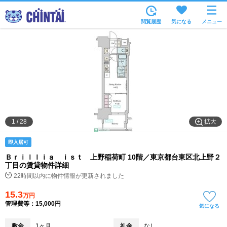
お部屋を探す
閲覧履歴
気になる
メニュー
沿線・駅から
住所から
家賃相場から
通勤通学時間から
物件特集から
拡大
1
/
28
不動産会社から
即入居可
TOP
Ｂｒｉｌｌｉａ ｉｓｔ 上野稲荷町 10階／東京都台東区北上野２
丁目の賃貸物件詳細
22時間以内に物件情報が更新されました
15.3
万円
管理費等：15,000円
気になる
敷金
1ヶ月
礼金
なし