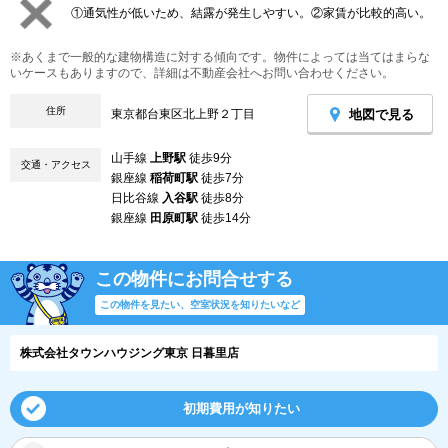
①通気性が低いため、結露が発生しやすい。②家賃が比較的高い。
※あくまで一般的な建物構造に対する傾向です。物件によっては当てはまらな
いケースもありますので、詳細は不動産会社へお問い合わせください。
住所
地図で見る
東京都台東区北上野２丁目
山手線
上野駅
徒歩9分
交通・アクセス
銀座線
稲荷町駅
徒歩7分
日比谷線
入谷駅
徒歩8分
銀座線
田原町駅
徒歩14分
この物件にお問合せする
この物件を見たい、空室状況を知りたいなど
株式会社タウンハウジング東京 日暮里店
初期費用が知りたい