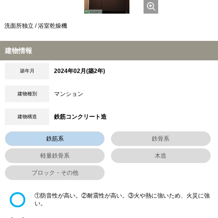
洗面所独立 / 浴室乾燥機
建物情報
2024年02月(築2年)
築年月
マンション
建物種別
鉄筋コンクリート造
建物構造
鉄筋系
鉄骨系
軽量鉄骨系
木造
ブロック・その他
①防音性が高い。②耐震性が高い。③火や熱に強いため、火災に強
い。