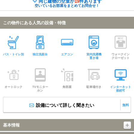
同じ建物の空室が
19
件あります
空いているお部屋をまとめてお問合せ！
この物件にある人気の設備・特徴
バス・トイレ別
独立洗面台
エアコン
室内洗濯機
ウォークイン
置き場
クローゼット
オートロック
TVモニター
角部屋
駐車場付き
インターネット
ホン
接続可
設備について詳しく聞きたい
無料
基本情報