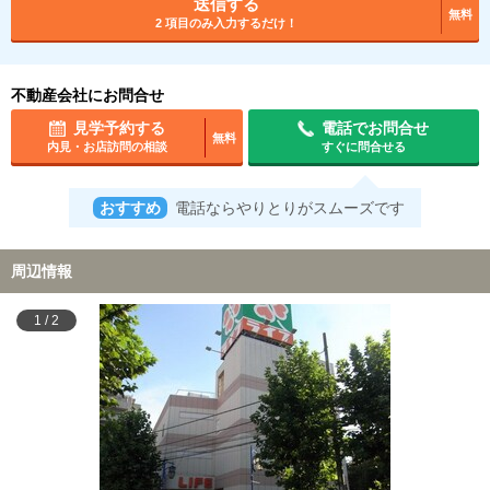
送信する
無料
2 項目のみ入力するだけ！
不動産会社にお問合せ
見学予約する
電話でお問合せ
無料
内見・お店訪問の相談
すぐに問合せる
おすすめ
電話ならやりとりがスムーズです
周辺情報
1
/
2