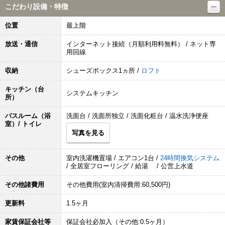
こだわり設備・特徴
位置
最上階
放送・通信
インターネット接続（月額利用料無料） / ネット専
用回線
収納
シューズボックス1ヵ所 /
ロフト
キッチン（台
システムキッチン
所）
バスルーム（浴
洗面台 / 洗面所独立 / 洗面化粧台 / 温水洗浄便座
室）/ トイレ
写真を見る
その他
室内洗濯機置場 / エアコン1台 /
24時間換気システム
/ 全居室フローリング / 給湯 / 公営上水道
その他諸費用
その他費用(室内清掃費用:60,500円)
更新料
1.5ヶ月
家賃保証会社等
保証会社必加入（その他:0.5ヶ月）