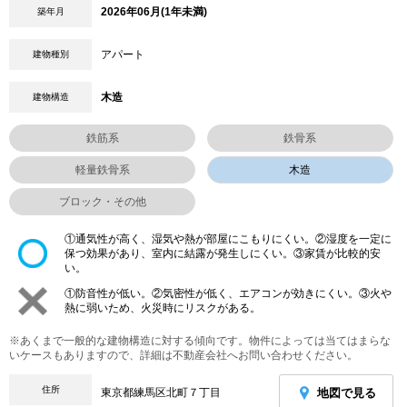
2026年06月(1年未満)
築年月
アパート
建物種別
木造
建物構造
鉄筋系
鉄骨系
軽量鉄骨系
木造
ブロック・その他
①通気性が高く、湿気や熱が部屋にこもりにくい。②湿度を一定に
保つ効果があり、室内に結露が発生しにくい。③家賃が比較的安
い。
①防音性が低い。②気密性が低く、エアコンが効きにくい。③火や
熱に弱いため、火災時にリスクがある。
※あくまで一般的な建物構造に対する傾向です。物件によっては当てはまらな
いケースもありますので、詳細は不動産会社へお問い合わせください。
住所
地図で見る
東京都練馬区北町７丁目