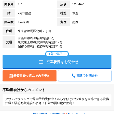
間取り
1R
広さ
12.04m²
階
2階/2階建
構造
木造
築年数
1年未満
方位
南西
住所
東京都練馬区北町７丁目
有楽町線/平和台駅/徒歩6分
交通
東武東上線/東武練馬駅/徒歩19分
副都心線/地下鉄赤塚駅/徒歩20分
1分で完了！
空室状況をお問合せ
電話でお問合せ
希望日時を選んで内見予約
不動産会社からのコメント
タウンハウジングで見学予約受付中！暮らすほどに快適さを実感できる設備
仕様！駅前商業施設の多さ！日常の買い物に便利！