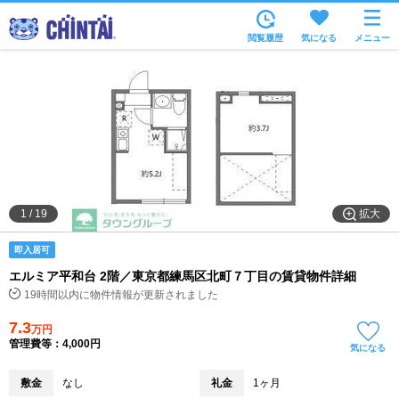
お部屋を探す
閲覧履歴
気になる
メニュー
沿線・駅から
住所から
家賃相場から
通勤通学時間から
物件特集から
拡大
1
/
19
不動産会社から
即入居可
TOP
エルミア平和台 2階／東京都練馬区北町７丁目の賃貸物件詳細
19時間以内に物件情報が更新されました
7.3
万円
管理費等：4,000円
気になる
敷金
なし
礼金
1ヶ月