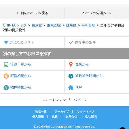
前のページへ戻る
ページの先頭へ
CHINTAIトップ
東京都
東京23区
練馬区
平和台駅
エルミア平和台
2階の賃貸物件
気になるリスト
保存中の条件
別の探し方でお部屋を探す
沿線・駅から
住所から
家賃相場から
通勤通学時間から
物件特集から
TOP
スマートフォン
パソコン
地域一覧
アーカイブ
サイトマップ
個人情報
免責
お問合せ
会社案内
(C) CHINTAI Corporation All rights reserved.