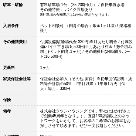
駐車・駐輪
有料駐車場 1台 （35,200円/月） / 自転車置き場
その他特徴： バイク置場あり
※駐車場の金額表示は1台分の表示となります。
入居条件
ペット相談可 （飼育の場合：敷金1ヶ月増) / 楽器相
談可
その他諸費用
付属設備(駐輪場代金:330円)※月あたり料金 / 付属設
備(バイク置き場:5,500円)※月あたり料金 / 敷金積み
増し(ペット飼育:1ヶ月) / その他費用(24時間サポー
ト:16,500円)
更新料
1ヶ月
家賃保証会社等
保証会社必加入（その他:実費）※初年度保証料：賃
料等合計額の50% 2年目以降：1年毎1万円（個
人）毎月：330円
保険
--
備考
株式会社タウンハウジングです。弊社はおかげさま
で創業45周年となります。直営130店舗以上のネッ
トワークをいかして、お客様のご希望のお部屋をお
探しさせて頂きます。ぜひ一度お越しください。