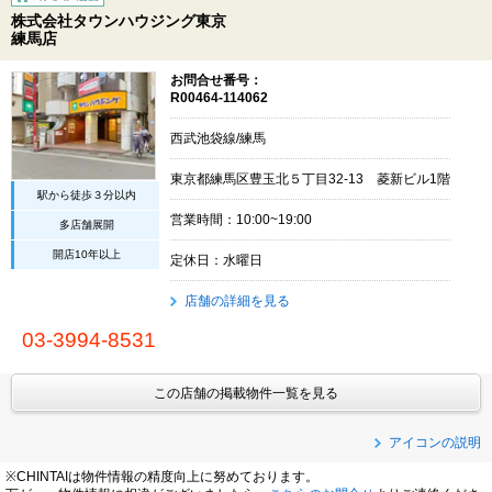
株式会社タウンハウジング東京
練馬店
お問合せ番号：
R00464-114062
西武池袋線/練馬
東京都練馬区豊玉北５丁目32-13 菱新ビル1階
駅から徒歩３分以内
営業時間：10:00~19:00
多店舗展開
開店10年以上
定休日：水曜日
店舗の詳細を見る
03-3994-8531
この店舗の掲載物件一覧を見る
アイコンの説明
※CHINTAIは物件情報の精度向上に努めております。