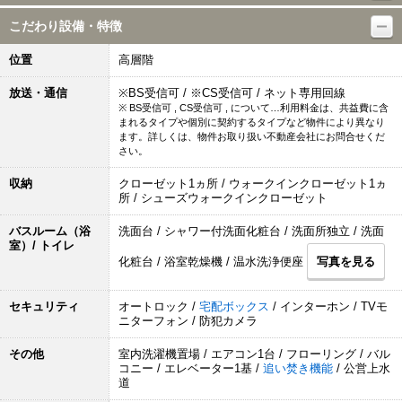
こだわり設備・特徴
位置
高層階
放送・通信
※BS受信可 / ※CS受信可 / ネット専用回線
※ BS受信可 , CS受信可 , について…利用料金は、共益費に含
まれるタイプや個別に契約するタイプなど物件により異なり
ます。詳しくは、物件お取り扱い不動産会社にお問合せくだ
さい。
収納
クローゼット1ヵ所 / ウォークインクローゼット1ヵ
所 / シューズウォークインクローゼット
バスルーム（浴
洗面台 / シャワー付洗面化粧台 / 洗面所独立 / 洗面
室）/ トイレ
化粧台 / 浴室乾燥機 / 温水洗浄便座
写真を見る
セキュリティ
オートロック /
宅配ボックス
/ インターホン / TVモ
ニターフォン / 防犯カメラ
その他
室内洗濯機置場 / エアコン1台 / フローリング / バル
コニー / エレベーター1基 /
追い焚き機能
/ 公営上水
道