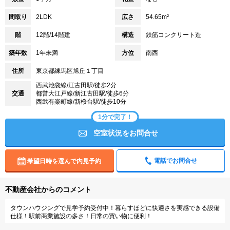
間取り
2LDK
広さ
54.65m²
階
12階/14階建
構造
鉄筋コンクリート造
築年数
1年未満
方位
南西
住所
東京都練馬区旭丘１丁目
西武池袋線/江古田駅/徒歩2分
交通
都営大江戸線/新江古田駅/徒歩6分
西武有楽町線/新桜台駅/徒歩10分
1分で完了！
空室状況をお問合せ
電話でお問合せ
希望日時を選んで内見予約
不動産会社からのコメント
タウンハウジングで見学予約受付中！暮らすほどに快適さを実感できる設備
仕様！駅前商業施設の多さ！日常の買い物に便利！