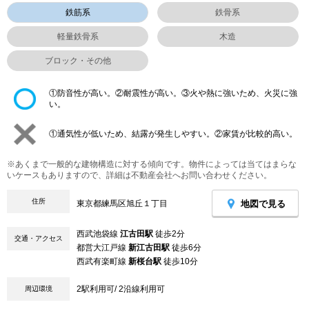
鉄筋系
鉄骨系
軽量鉄骨系
木造
ブロック・その他
①防音性が高い。②耐震性が高い。③火や熱に強いため、火災に強
い。
①通気性が低いため、結露が発生しやすい。②家賃が比較的高い。
※あくまで一般的な建物構造に対する傾向です。物件によっては当てはまらな
いケースもありますので、詳細は不動産会社へお問い合わせください。
住所
地図で見る
東京都練馬区旭丘１丁目
西武池袋線
江古田駅
徒歩2分
交通・アクセス
都営大江戸線
新江古田駅
徒歩6分
西武有楽町線
新桜台駅
徒歩10分
2駅利用可/ 2沿線利用可
周辺環境