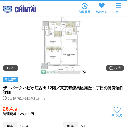
お部屋を探す
閲覧履歴
気になる
メニュー
沿線・駅から
住所から
家賃相場から
通勤通学時間から
物件特集から
拡大
1
/
21
不動産会社から
即入居可
TOP
ザ・パークハビオ江古田 12階／東京都練馬区旭丘１丁目の賃貸物件
詳細
6日以内に掲載されました
26.4
万円
管理費等：25,000円
気になる
敷金
1ヶ月
礼金
なし