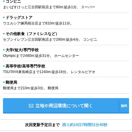
コンビニ
まいばすけっと江古田駅前店まで80m:徒歩1分。 スーパー
ドラッグストア
ウエルシア練馬桜台店まで810m:徒歩11分。
その他飲食（ファミレスなど）
セブンイレブン江古田駅南店まで290m:徒歩4分。 コンビニ
大学/短大/専門学校
Olympicまで2480m:徒歩31分。 ホームセンター
高等学校/高等専門学校
TSUTAYA東長崎店まで1240m:徒歩16分。 レンタルビデオ
郵便局
郵便局まで210m:徒歩3分。 郵便局
立地や周辺環境について聞く
無料
次回更新予定日まで
残り約14日7時間51分40秒