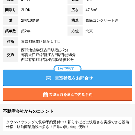
間取り
2LDK
広さ
47.6m²
階
2階/10階建
構造
鉄筋コンクリート造
築年数
築2年
方位
北東
住所
東京都練馬区旭丘１丁目
西武池袋線/江古田駅/徒歩2分
交通
都営大江戸線/新江古田駅/徒歩8分
西武有楽町線/新桜台駅/徒歩10分
1分で完了！
空室状況をお問合せ
希望日時を選んで内見予約
不動産会社からのコメント
タウンハウジングで見学予約受付中！暮らすほどに快適さを実感できる設備
仕様！駅前商業施設の多さ！日常の買い物に便利！