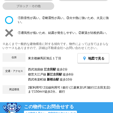
ブロック・その他
①防音性が高い。②耐震性が高い。③火や熱に強いため、火災に強
い。
①通気性が低いため、結露が発生しやすい。②家賃が比較的高い。
※あくまで一般的な建物構造に対する傾向です。物件によっては当てはまらな
いケースもありますので、詳細は不動産会社へお問い合わせください。
住所
地図で見る
東京都練馬区旭丘１丁目
西武池袋線
江古田駅
徒歩2分
交通・アクセス
都営大江戸線
新江古田駅
徒歩8分
西武有楽町線
新桜台駅
徒歩10分
2駅利用可/ 2沿線利用可 / 銀行 (三菱東京UFJ銀行江古田支店)
周辺環境
まで150m※徒歩2分。 銀行
この物件にお問合せする