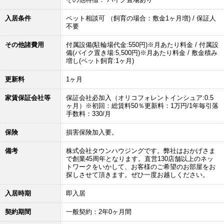
入居条件
ペット相談可 （飼育の場合：敷金1ヶ月増) / 保証人
不要
その他諸費用
付属設備(駐輪場代金:550円)※月あたり料金 / 付属設
備(バイク置き場:5,500円)※月あたり料金 / 敷金積み
増し(ペット飼育:1ヶ月)
更新料
1ヶ月
家賃保証会社等
保証会社必加入（オリコフォレントインシュア:0.5
ヶ月）※初回：総賃料50％更新料：1万円/1年毎引落
手数料：330/月
保険
損害保険加入要。
備考
株式会社タウンハウジングです。弊社はおかげさま
で創業45周年となります。直営130店舗以上のネッ
トワークをいかして、お客様のご希望のお部屋をお
探しさせて頂きます。ぜひ一度お越しください。
入居時期
即入居
契約期間
一般契約：2年0ヶ月間