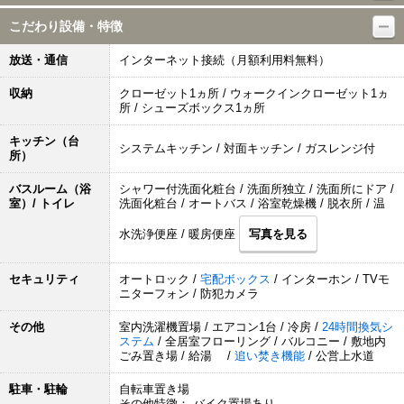
こだわり設備・特徴
放送・通信
インターネット接続（月額利用料無料）
収納
クローゼット1ヵ所 / ウォークインクローゼット1ヵ
所 / シューズボックス1ヵ所
キッチン（台
システムキッチン / 対面キッチン / ガスレンジ付
所）
バスルーム（浴
シャワー付洗面化粧台 / 洗面所独立 / 洗面所にドア /
室）/ トイレ
洗面化粧台 / オートバス / 浴室乾燥機 / 脱衣所 / 温
水洗浄便座 / 暖房便座
写真を見る
セキュリティ
オートロック /
宅配ボックス
/ インターホン / TVモ
ニターフォン / 防犯カメラ
その他
室内洗濯機置場 / エアコン1台 / 冷房 /
24時間換気シ
ステム
/ 全居室フローリング / バルコニー / 敷地内
ごみ置き場 / 給湯 /
追い焚き機能
/ 公営上水道
駐車・駐輪
自転車置き場
その他特徴： バイク置場あり