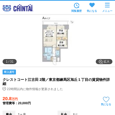
お部屋を探す
閲覧履歴
気になる
メニュー
沿線・駅から
住所から
家賃相場から
通勤通学時間から
物件特集から
拡大
1
/
31
不動産会社から
即入居可
TOP
クレストコート江古田 2階／東京都練馬区旭丘１丁目の賃貸物件詳
細
22時間以内に物件情報が更新されました
20.8
万円
管理費等：20,000円
気になる
敷金
1ヶ月
礼金
なし