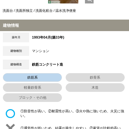
洗面台 / 洗面所独立 / 洗面化粧台 / 温水洗浄便座
建物情報
1993年04月(築33年)
築年月
マンション
建物種別
鉄筋コンクリート造
建物構造
鉄筋系
鉄骨系
軽量鉄骨系
木造
ブロック・その他
①防音性が高い。②耐震性が高い。③火や熱に強いため、火災に強
い。
①通気性が低いため、結露が発生しやすい。②家賃が比較的高い。