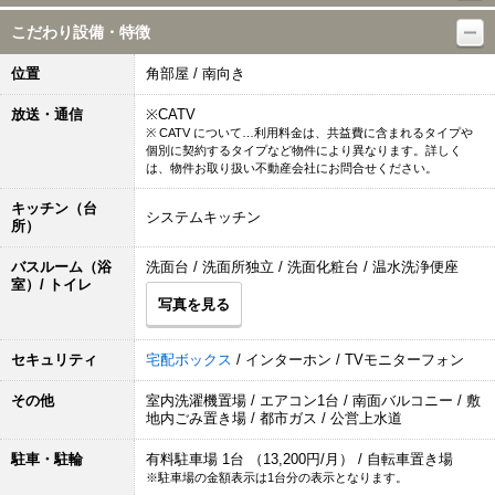
こだわり設備・特徴
位置
角部屋 / 南向き
放送・通信
※CATV
※ CATV について…利用料金は、共益費に含まれるタイプや
個別に契約するタイプなど物件により異なります。詳しく
は、物件お取り扱い不動産会社にお問合せください。
キッチン（台
システムキッチン
所）
バスルーム（浴
洗面台 / 洗面所独立 / 洗面化粧台 / 温水洗浄便座
室）/ トイレ
写真を見る
セキュリティ
宅配ボックス
/ インターホン / TVモニターフォン
その他
室内洗濯機置場 / エアコン1台 / 南面バルコニー / 敷
地内ごみ置き場 / 都市ガス / 公営上水道
駐車・駐輪
有料駐車場 1台 （13,200円/月） / 自転車置き場
※駐車場の金額表示は1台分の表示となります。