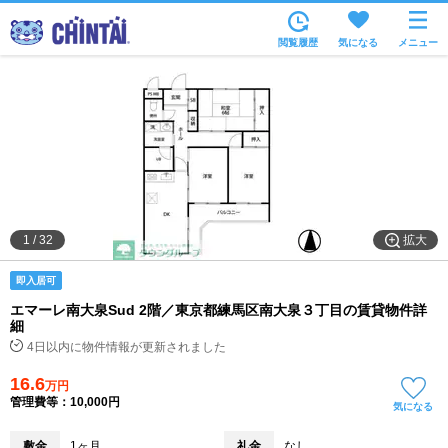
お部屋を探す
閲覧履歴
気になる
メニュー
沿線・駅から
住所から
家賃相場から
通勤通学時間から
物件特集から
拡大
1
/
32
不動産会社から
即入居可
TOP
エマーレ南大泉Sud 2階／東京都練馬区南大泉３丁目の賃貸物件詳
細
4日以内に物件情報が更新されました
16.6
万円
管理費等：10,000円
気になる
敷金
1ヶ月
礼金
なし