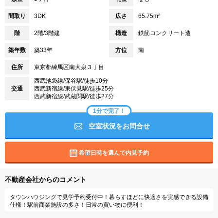
間取り
3DK
広さ
65.75m²
階
2階/3階建
構造
鉄筋コンクリート造
築年数
築33年
方位
南
住所
東京都練馬区南大泉３丁目
西武池袋線/保谷駅/徒歩10分
交通
西武新宿線/東伏見駅/徒歩25分
西武新宿線/武蔵関駅/徒歩27分
1分で完了！
空室状況をお問合せ
希望日時を選んで内見予約
不動産会社からのコメント
タウンハウジングで見学予約受付中！暮らすほどに快適さを実感できる設備
仕様！駅前商業施設の多さ！日常の買い物に便利！