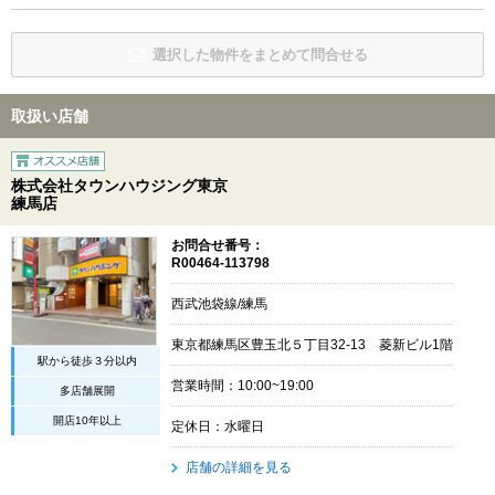
選択した物件をまとめて問合せる
取扱い店舗
株式会社タウンハウジング東京
練馬店
お問合せ番号：
R00464-113798
西武池袋線/練馬
東京都練馬区豊玉北５丁目32-13 菱新ビル1階
駅から徒歩３分以内
営業時間：10:00~19:00
多店舗展開
開店10年以上
定休日：水曜日
店舗の詳細を見る