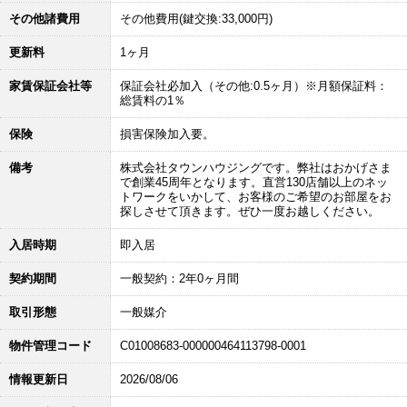
その他諸費用
その他費用(鍵交換:33,000円)
更新料
1ヶ月
家賃保証会社等
保証会社必加入（その他:0.5ヶ月）※月額保証料：
総賃料の1％
保険
損害保険加入要。
備考
株式会社タウンハウジングです。弊社はおかげさま
で創業45周年となります。直営130店舗以上のネッ
トワークをいかして、お客様のご希望のお部屋をお
探しさせて頂きます。ぜひ一度お越しください。
入居時期
即入居
契約期間
一般契約：2年0ヶ月間
取引形態
一般媒介
物件管理コード
C01008683-000000464113798-0001
情報更新日
2026/08/06