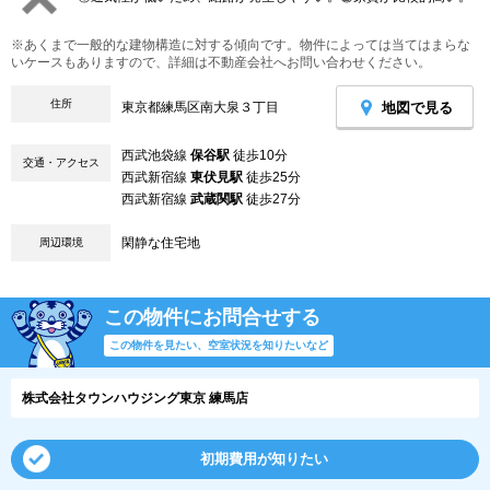
※あくまで一般的な建物構造に対する傾向です。物件によっては当てはまらな
いケースもありますので、詳細は不動産会社へお問い合わせください。
住所
地図で見る
東京都練馬区南大泉３丁目
西武池袋線
保谷駅
徒歩10分
交通・アクセス
西武新宿線
東伏見駅
徒歩25分
西武新宿線
武蔵関駅
徒歩27分
閑静な住宅地
周辺環境
この物件にお問合せする
この物件を見たい、空室状況を知りたいなど
株式会社タウンハウジング東京 練馬店
初期費用が知りたい