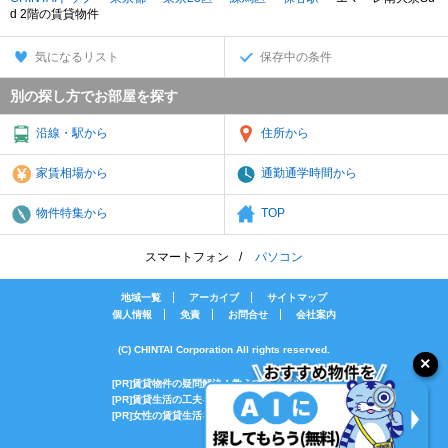
d 2階の賃貸物件
気になるリスト
保存中の条件
別の探し方でお部屋を探す
沿線・駅から
住所から
家賃相場から
通勤通学時間から
物件特集から
TOP
スマートフォン
パソコン
地域一覧
アーカイブ
サイトマップ
個人情報
免責
お問合せ
会社案内
(C) CHINTAI Corporation All rights reserved.
[PR]賃貸物件の疑問解決！教えてエイブルAGENT
[PR]賃貸生活の工夫を紹介！CHINTAI情報局
[PR]女性の賃貸生活を応援！Woman.CHINTAI