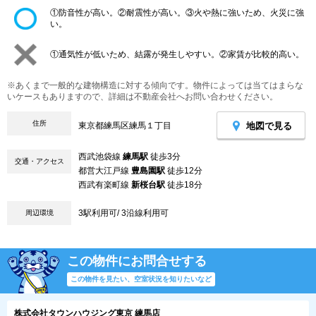
①防音性が高い。②耐震性が高い。③火や熱に強いため、火災に強
い。
①通気性が低いため、結露が発生しやすい。②家賃が比較的高い。
※あくまで一般的な建物構造に対する傾向です。物件によっては当てはまらな
いケースもありますので、詳細は不動産会社へお問い合わせください。
住所
地図で見る
東京都練馬区練馬１丁目
西武池袋線
練馬駅
徒歩3分
交通・アクセス
都営大江戸線
豊島園駅
徒歩12分
西武有楽町線
新桜台駅
徒歩18分
3駅利用可/ 3沿線利用可
周辺環境
この物件にお問合せする
この物件を見たい、空室状況を知りたいなど
株式会社タウンハウジング東京 練馬店