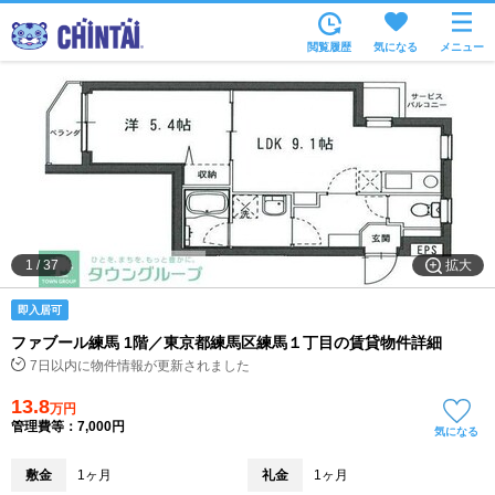
お部屋を探す
閲覧履歴
気になる
メニュー
沿線・駅から
住所から
家賃相場から
通勤通学時間から
物件特集から
拡大
1
/
37
不動産会社から
即入居可
TOP
ファブール練馬 1階／東京都練馬区練馬１丁目の賃貸物件詳細
7日以内に物件情報が更新されました
13.8
万円
管理費等：7,000円
気になる
敷金
1ヶ月
礼金
1ヶ月