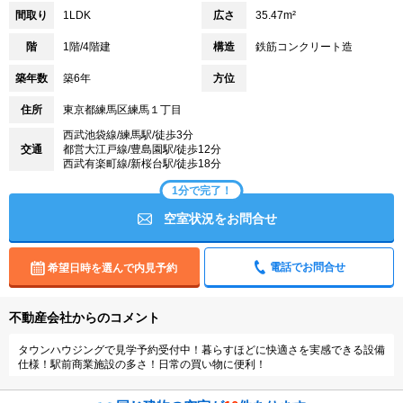
間取り
1LDK
広さ
35.47m²
階
1階/4階建
構造
鉄筋コンクリート造
築年数
築6年
方位
住所
東京都練馬区練馬１丁目
西武池袋線/練馬駅/徒歩3分
交通
都営大江戸線/豊島園駅/徒歩12分
西武有楽町線/新桜台駅/徒歩18分
1分で完了！
空室状況をお問合せ
電話でお問合せ
希望日時を選んで内見予約
不動産会社からのコメント
タウンハウジングで見学予約受付中！暮らすほどに快適さを実感できる設備
仕様！駅前商業施設の多さ！日常の買い物に便利！