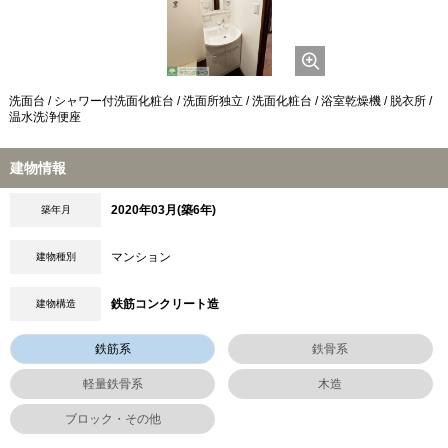
洗面台 / シャワー付洗面化粧台 / 洗面所独立 / 洗面化粧台 / 浴室乾燥機 / 脱衣所 /
温水洗浄便座
建物情報
2020年03月(築6年)
築年月
マンション
建物種別
鉄筋コンクリート造
建物構造
鉄筋系
鉄骨系
軽量鉄骨系
木造
ブロック・その他