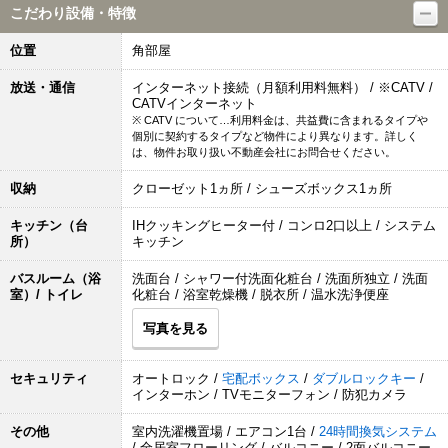
こだわり設備・特徴
位置
角部屋
放送・通信
インターネット接続（月額利用料無料） / ※CATV /
CATVインターネット
※ CATV について…利用料金は、共益費に含まれるタイプや
個別に契約するタイプなど物件により異なります。詳しく
は、物件お取り扱い不動産会社にお問合せください。
収納
クローゼット1ヵ所 / シューズボックス1ヵ所
キッチン（台
IHクッキングヒーター付 / コンロ2口以上 / システム
所）
キッチン
バスルーム（浴
洗面台 / シャワー付洗面化粧台 / 洗面所独立 / 洗面
室）/ トイレ
化粧台 / 浴室乾燥機 / 脱衣所 / 温水洗浄便座
写真を見る
セキュリティ
オートロック /
宅配ボックス
/
ダブルロックキー
/
インターホン / TVモニターフォン / 防犯カメラ
その他
室内洗濯機置場 / エアコン1台 /
24時間換気システム
/ 全居室フローリング / バルコニー / 2面バルコニー