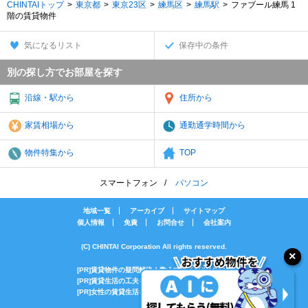
CHINTAIトップ
東京都
東京23区
練馬区
練馬駅
ファブール練馬 1
階の賃貸物件
気になるリスト
保存中の条件
別の探し方でお部屋を探す
沿線・駅から
住所から
家賃相場から
通勤通学時間から
物件特集から
TOP
スマートフォン
パソコン
地域一覧
アーカイブ
サイトマップ
個人情報
免責
お問合せ
会社案内
(C) CHINTAI Corporation All rights reserved.
[PR]賃貸物件の疑問解決！教えてエイブルAGENT
[PR]賃貸生活の工夫を紹介！CHINTAI情報局
[PR]女性の賃貸生活を応援！Woman.CHINTAI