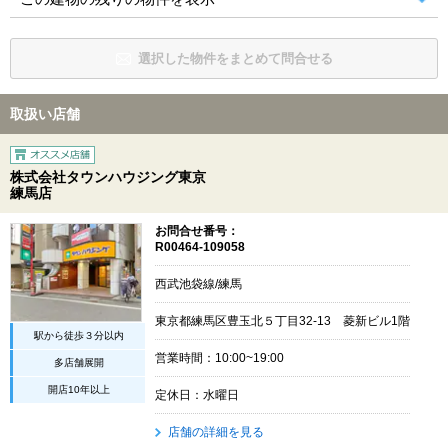
選択した物件をまとめて問合せる
取扱い店舗
株式会社タウンハウジング東京
練馬店
お問合せ番号：
R00464-109058
西武池袋線/練馬
東京都練馬区豊玉北５丁目32-13 菱新ビル1階
駅から徒歩３分以内
営業時間：10:00~19:00
多店舗展開
開店10年以上
定休日：水曜日
店舗の詳細を見る