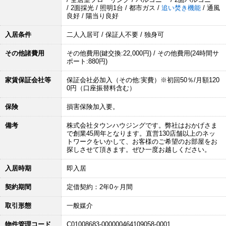
/ 2面採光 / 照明1台 / 都市ガス /
追い焚き機能
/ 通風
良好 / 陽当り良好
入居条件
二人入居可 / 保証人不要 / 独身可
その他諸費用
その他費用(鍵交換:22,000円) / その他費用(24時間サ
ポート:880円)
家賃保証会社等
保証会社必加入（その他:実費）※初回50％/月額120
0円（口座振替料含む）
保険
損害保険加入要。
備考
株式会社タウンハウジングです。弊社はおかげさま
で創業45周年となります。直営130店舗以上のネッ
トワークをいかして、お客様のご希望のお部屋をお
探しさせて頂きます。ぜひ一度お越しください。
入居時期
即入居
契約期間
定借契約：2年0ヶ月間
取引形態
一般媒介
物件管理コード
C01008683-000000464109058-0001