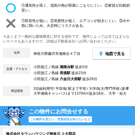
①通気性が高く、湿気や熱が部屋にこもりにくい。②家賃が比較的
安い。
①防音性が低い。②気密性が低く、エアコンが効きにくい。③火や
熱に弱いため、火災時にリスクがある。
※あくまで一般的な建物構造に対する傾向です。物件によっては当てはまらな
いケースもありますので、詳細は不動産会社へお問い合わせください。
住所
地図で見る
神奈川県藤沢市湘南台４丁目
小田急江ノ島線
湘南台駅
徒歩5分
交通・アクセス
小田急江ノ島線
長後駅
徒歩23分
小田急江ノ島線
六会日大前駅
徒歩26分
3沿線利用可/ 平坦地/ 駅まで平坦 / 大学/短大/専門学校 (多摩
周辺環境
大学湘南キャンパス)まで1370m※徒歩18分。 大学・短大
この物件にお問合せする
この物件を見たい、空室状況を知りたいなど
株式会社タウンハウジング神奈川 上大岡店