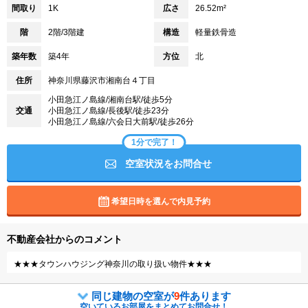
間取り
1K
広さ
26.52m²
階
2階/3階建
構造
軽量鉄骨造
築年数
築4年
方位
北
住所
神奈川県藤沢市湘南台４丁目
小田急江ノ島線/湘南台駅/徒歩5分
交通
小田急江ノ島線/長後駅/徒歩23分
小田急江ノ島線/六会日大前駅/徒歩26分
1分で完了！
空室状況をお問合せ
希望日時を選んで内見予約
不動産会社からのコメント
★★★タウンハウジング神奈川の取り扱い物件★★★
同じ建物の空室が
9
件あります
空いているお部屋をまとめてお問合せ！