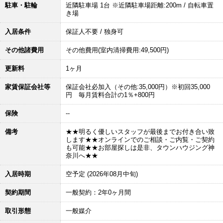
駐車・駐輪
近隣駐車場 1台 ※近隣駐車場距離:200m / 自転車置
き場
入居条件
保証人不要 / 独身可
その他諸費用
その他費用(室内清掃費用:49,500円)
更新料
1ヶ月
家賃保証会社等
保証会社必加入（その他:35,000円）※初回35,000
円 毎月賃料合計の1％+800円
保険
--
備考
★★明るく優しいスタッフが最後までお付き合い致
します★★オンラインでのご相談・ご内覧・ご契約
も可能★★お部屋探しは是非、タウンハウジング神
奈川へ★★
入居時期
空予定 (2026年08月中旬)
契約期間
一般契約：2年0ヶ月間
取引形態
一般媒介