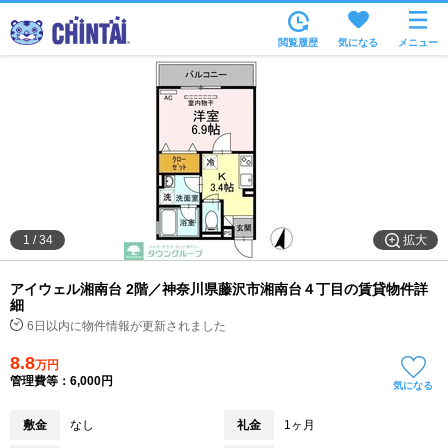
お部屋を探す
閲覧履歴
気になる
メニュー
沿線・駅から
住所から
家賃相場から
通勤通学時間から
物件特集から
拡大
1
/
34
不動産会社から
アイウェル湘南台 2階／神奈川県藤沢市湘南台４丁目の賃貸物件詳
TOP
細
6日以内に物件情報が更新されました
8.8
万円
管理費等：6,000円
気になる
敷金
なし
礼金
1ヶ月