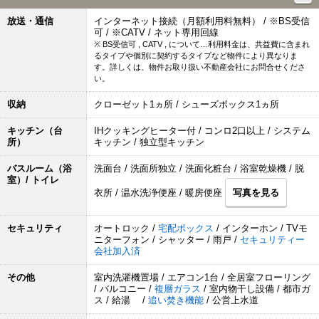
放送・通信
インターネット接続（月額利用料無料） / ※BS受信
可 / ※CATV / ネット専用回線
※ BS受信可 , CATV , について…利用料金は、共益費に含まれ
るタイプや個別に契約するタイプなど物件により異なりま
す。詳しくは、物件お取り扱い不動産会社にお問合せくださ
い。
収納
クローゼット1ヵ所 / シューズボックス1ヵ所
キッチン（台
IHクッキングヒーター付 / コンロ2口以上 / システム
所）
キッチン / 独立型キッチン
バスルーム（浴
洗面台 / 洗面所独立 / 洗面化粧台 / 浴室乾燥機 / 脱
室）/ トイレ
衣所 / 温水洗浄便座 / 暖房便座
写真を見る
セキュリティ
オートロック /
宅配ボックス
/ インターホン / TVモ
ニターフォン / シャッター / 雨戸 /
セキュリティー
会社加入済
その他
室内洗濯機置場 / エアコン1台 / 全居室フローリング
/ バルコニー /
複層ガラス
/ 室内物干し設備 / 都市ガ
ス / 給湯 /
追い焚き機能
/ 公営上水道