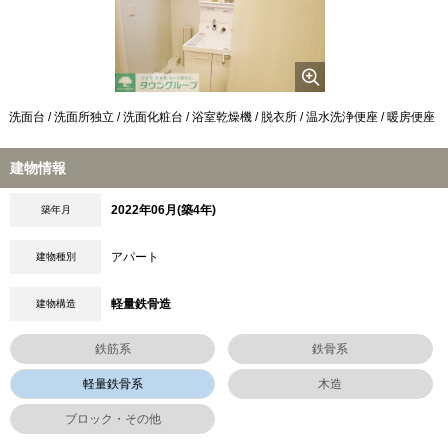
洗面台 / 洗面所独立 / 洗面化粧台 / 浴室乾燥機 / 脱衣所 / 温水洗浄便座 / 暖房便座
建物情報
2022年06月(築4年)
築年月
アパート
建物種別
軽量鉄骨造
建物構造
鉄筋系
鉄骨系
軽量鉄骨系
木造
ブロック・その他