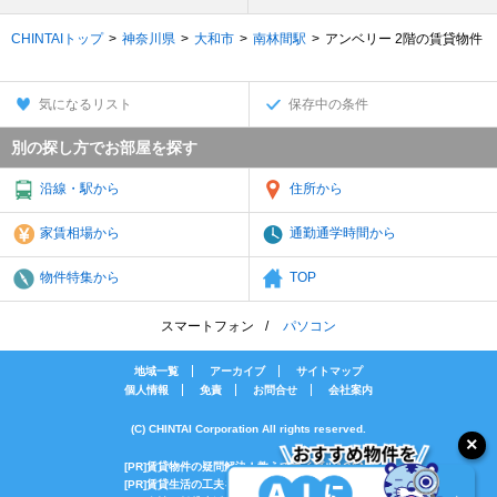
CHINTAIトップ
神奈川県
大和市
南林間駅
アンベリー 2階の賃貸物件
気になるリスト
保存中の条件
別の探し方でお部屋を探す
沿線・駅から
住所から
家賃相場から
通勤通学時間から
物件特集から
TOP
スマートフォン
パソコン
地域一覧
アーカイブ
サイトマップ
個人情報
免責
お問合せ
会社案内
(C) CHINTAI Corporation All rights reserved.
[PR]賃貸物件の疑問解決！教えてエイブルAGENT
[PR]賃貸生活の工夫を紹介！CHINTAI情報局