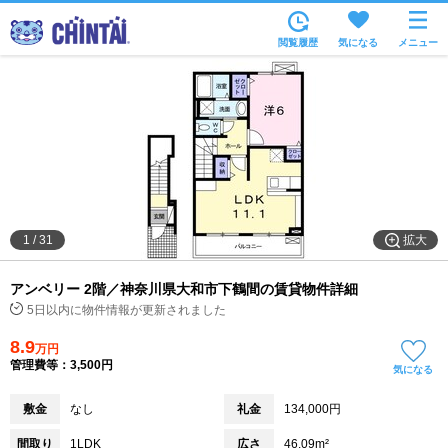
お部屋を探す
閲覧履歴
気になる
メニュー
沿線・駅から
住所から
家賃相場から
通勤通学時間から
物件特集から
拡大
1
/
31
不動産会社から
アンベリー 2階／神奈川県大和市下鶴間の賃貸物件詳細
TOP
5日以内に物件情報が更新されました
8.9
万円
管理費等：3,500円
気になる
敷金
なし
礼金
134,000円
間取り
1LDK
広さ
46.09m²