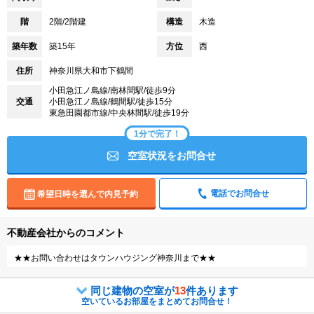
階
2階/2階建
構造
木造
築年数
築15年
方位
西
住所
神奈川県大和市下鶴間
小田急江ノ島線/南林間駅/徒歩9分
交通
小田急江ノ島線/鶴間駅/徒歩15分
東急田園都市線/中央林間駅/徒歩19分
1分で完了！
空室状況をお問合せ
電話でお問合せ
希望日時を選んで内見予約
不動産会社からのコメント
★★お問い合わせはタウンハウジング神奈川まで★★
同じ建物の空室が
13
件あります
空いているお部屋をまとめてお問合せ！