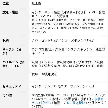
位置
最上階
放送・通信
インターネット接続（月額利用料無料） / ※BS受信
可 / ※CATV / ※CS受信可
※ BS受信可 , CATV , CS受信可 について…利用料金は、共益
費に含まれるタイプや個別に契約するタイプなど物件により
異なります。詳しくは、物件お取り扱い不動産会社にお問合
せください。
収納
クローゼット1ヵ所 / シューズボックス1ヵ所
キッチン（台
コンロ2口以上 / 浄水器 / システムキッチン / 独立型
所）
キッチン
バスルーム（浴
洗面台 / シャワー付洗面化粧台 / 洗面所独立 / 洗面
室）/ トイレ
化粧台 / 浴室乾燥機 / 脱衣所 / 温水洗浄便座 / 暖房
便座
写真を見る
セキュリティ
インターホン / TVモニターフォン / シャッター
その他
室内洗濯機置場 / エアコン1台 / 全居室フローリング
/ バルコニー / 敷地内ごみ置き場 / 照明1台 /
複層ガ
ラス
/
LPガス
/ 給湯 /
追い焚き機能
/ 公営上水道 /
2×4工法