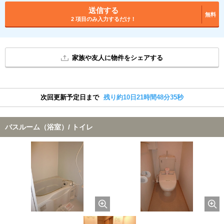
送信する
無料
2 項目のみ入力するだけ！
家族や友人に物件をシェアする
次回更新予定日まで
残り約10日21時間48分34秒
バスルーム（浴室）/ トイレ