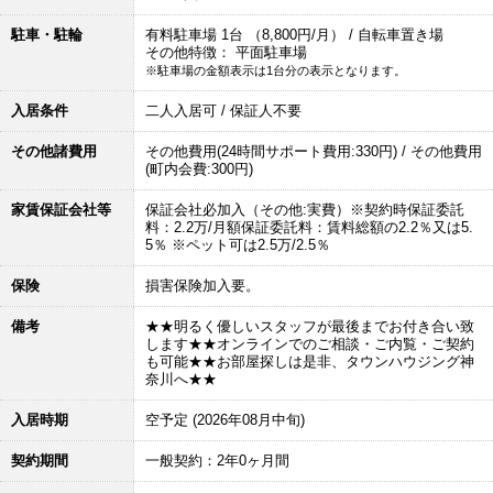
駐車・駐輪
有料駐車場 1台 （8,800円/月） / 自転車置き場
その他特徴： 平面駐車場
※駐車場の金額表示は1台分の表示となります。
入居条件
二人入居可 / 保証人不要
その他諸費用
その他費用(24時間サポート費用:330円) / その他費用
(町内会費:300円)
家賃保証会社等
保証会社必加入（その他:実費）※契約時保証委託
料：2.2万/月額保証委託料：賃料総額の2.2％又は5.
5％ ※ペット可は2.5万/2.5％
保険
損害保険加入要。
備考
★★明るく優しいスタッフが最後までお付き合い致
します★★オンラインでのご相談・ご内覧・ご契約
も可能★★お部屋探しは是非、タウンハウジング神
奈川へ★★
入居時期
空予定 (2026年08月中旬)
契約期間
一般契約：2年0ヶ月間