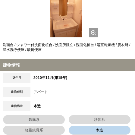
洗面台 / シャワー付洗面化粧台 / 洗面所独立 / 洗面化粧台 / 浴室乾燥機 / 脱衣所 /
温水洗浄便座 / 暖房便座
建物情報
2010年11月(築15年)
築年月
アパート
建物種別
木造
建物構造
鉄筋系
鉄骨系
軽量鉄骨系
木造