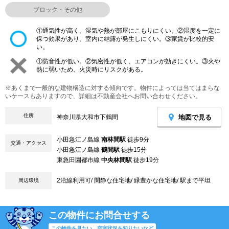
ブロック・その他
①通気性が高く、湿気や熱が部屋にこもりにくい。②湿度を一定に
保つ効果があり、室内に結露が発生しにくい。③家賃が比較的安
い。
①防音性が低い。②気密性が低く、エアコンが効きにくい。③火や
熱に弱いため、火災時にリスクがある。
※あくまで一般的な建物構造に対する傾向です。物件によっては当てはまらな
いケースもありますので、詳細は不動産会社へお問い合わせください。
住所
地図で見る
神奈川県大和市下鶴間
小田急江ノ島線
南林間駅
徒歩9分
交通・アクセス
小田急江ノ島線
鶴間駅
徒歩15分
東急田園都市線
中央林間駅
徒歩19分
2沿線利用可/ 閑静な住宅地/ 緑豊かな住宅地/ 駅まで平坦
周辺環境
この物件にお問合せする
この物件を見たい、空室状況を知りたいなど