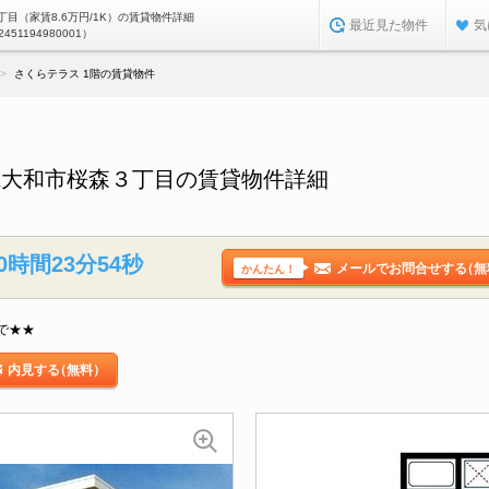
目（家賃8.6万円/1K）の賃貸物件詳細
最近見た物件
気
2451194980001）
さくらテラス 1階の賃貸物件
県大和市桜森３丁目の賃貸物件詳細
0時間23分53秒
メールでお問合せする
（無
かんたん！
で★★
内見する
（無料）