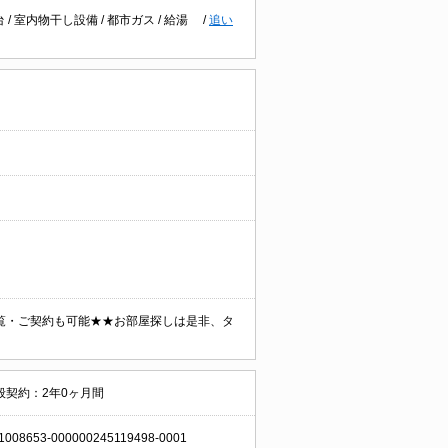
台
/
室内物干し設備
/
都市ガス
/
給湯
/
追い
覧・ご契約も可能★★お部屋探しは是非、タ
般契約：2年0ヶ月間
1008653-000000245119498-0001