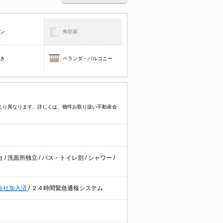
コン
角部屋
焚き
ベランダ・バルコニー
件により異なります。詳しくは、物件お取り扱い不動産会
台
/
洗面所独立
/
バス・トイレ別
/
シャワー
/
会社加入済
/
２４時間緊急通報システム