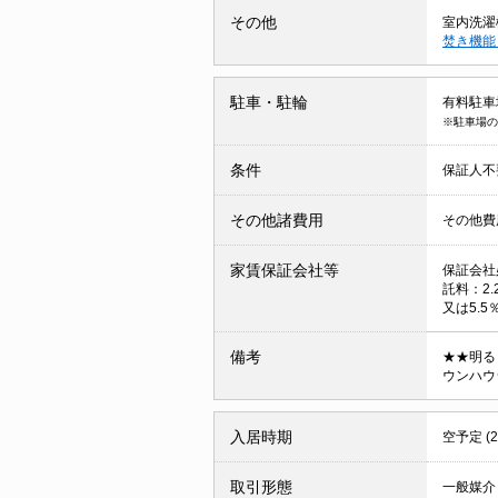
その他
室内洗濯
焚き機
駐車・駐輪
有料駐車場
※駐車場の
条件
保証人
その他諸費用
その他費用
家賃保証会社等
保証会社
託料：2
又は5.5
備考
★★明る
ウンハウ
入居時期
空予定 (
取引形態
一般媒介