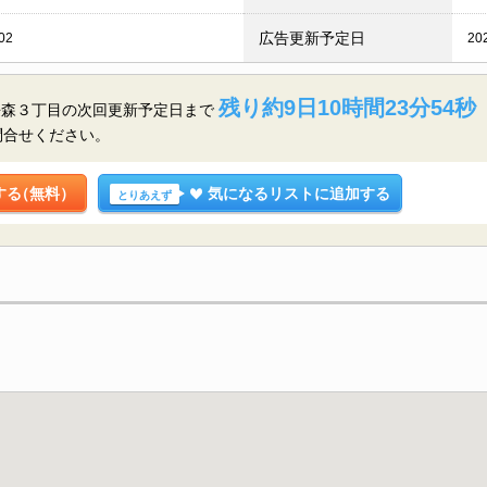
広告更新予定日
02
20
残り約9日10時間23分53秒
桜森３丁目の
次回更新予定日まで
問合せください。
する
（無料）
気になるリストに追加する
とりあえず