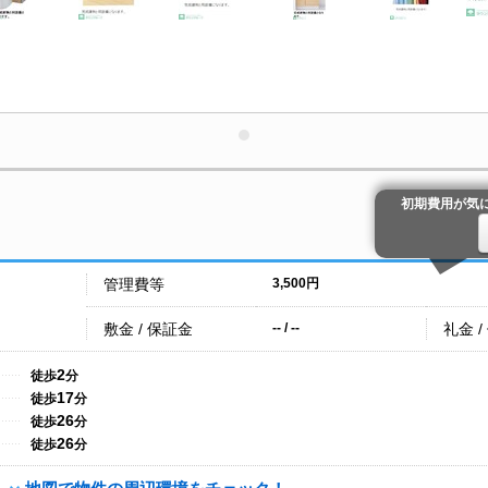
初期費用が気
管理費等
3,500円
敷金 / 保証金
礼金 /
-- / --
2
徒歩
分
17
徒歩
分
26
徒歩
分
26
徒歩
分