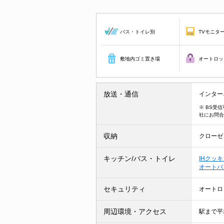
バス・トイレ別
TVモニタ
敷地内ゴミ置き場
オートロッ
放送・通信
インター
※ BS受
社にお問合
収納
クローゼ
キッチン/バス・トイレ
IHクッ
オート
セキュリティ
オートロ
周辺環境・アクセス
駅まで平