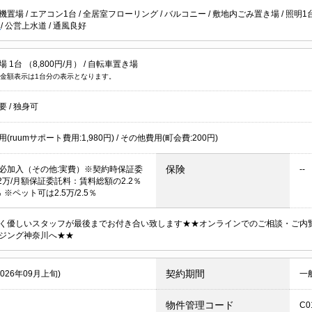
機置場
/
エアコン1台
/
全居室フローリング
/
バルコニー
/
敷地内ごみ置き場
/
照明1
能
/
公営上水道
/
通風良好
 1台 （8,800円/月） /
自転車置き場
金額表示は1台分の表示となります。
不要
/
独身可
(ruumサポート費用:1,980円) / その他費用(町会費:200円)
保険
必加入（その他:実費）※契約時保証委
--
.2万/月額保証委託料：賃料総額の2.2％
％ ※ペット可は2.5万/2.5％
く優しいスタッフが最後までお付き合い致します★★オンラインでのご相談・ご内
ジング神奈川へ★★
契約期間
2026年09月上旬)
一
物件管理コード
C0