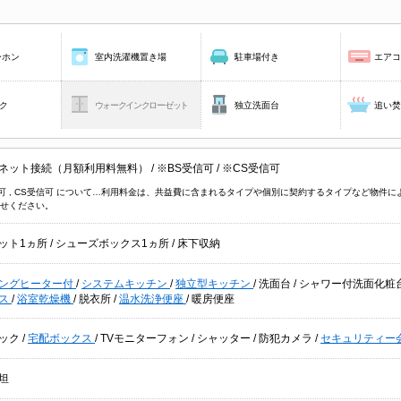
ーホン
室内洗濯機置き場
駐車場付き
エア
ク
ウォークインクローゼット
独立洗面台
追い
ネット接続（月額利用料無料）
/
※BS受信可
/
※CS受信可
信可 , CS受信可 について…利用料金は、共益費に含まれるタイプや個別に契約するタイプなど物
せください。
ット1ヵ所
/
シューズボックス1ヵ所
/
床下収納
キングヒーター付
/
システムキッチン
/
独立型キッチン
/
洗面台
/
シャワー付洗面化粧
バス
/
浴室乾燥機
/
脱衣所
/
温水洗浄便座
/
暖房便座
ック
/
宅配ボックス
/
TVモニターフォン
/
シャッター
/
防犯カメラ
/
セキュリティー
坦