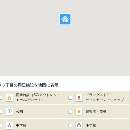
森３丁目の周辺施設を地図に表示
商業施設（SC/アウトレット
ドラッグストア
モール/デパート）
ディスカウントショップ
公園
警察署・交番
中学校
小学校