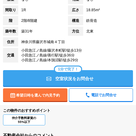
間取り
1R
広さ
18.85m²
階
2階/8階建
構造
鉄骨造
築年数
築31年
方位
北東
住所
神奈川県藤沢市城南４丁目
小田急江ノ島線/藤沢本町駅/徒歩13分
交通
小田急江ノ島線/善行駅/徒歩36分
小田急江ノ島線/本鵠沼駅/徒歩29分
1分で完了！
空室状況をお問合せ
電話でお問合せ
希望日時を選んで内見予約
この物件のおすすめポイント
仲介手数料家賃の
55%以下
不動産会社からのコメント