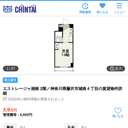
お部屋を探す
閲覧履歴
気になる
メニュー
沿線・駅から
住所から
家賃相場から
通勤通学時間から
物件特集から
拡大
1
/
47
不動産会社から
即入居可
TOP
エストレージャ湘南 2階／神奈川県藤沢市城南４丁目の賃貸物件詳
細
2日以内に物件情報が更新されました
3.9
万円
管理費等：6,000円
気になる
敷金
なし
礼金
なし