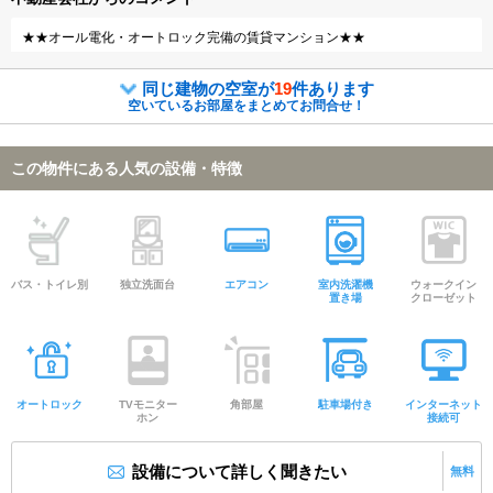
★★オール電化・オートロック完備の賃貸マンション★★
同じ建物の空室が
19
件あります
空いているお部屋をまとめてお問合せ！
この物件にある人気の設備・特徴
バス・トイレ別
独立洗面台
エアコン
室内洗濯機
ウォークイン
置き場
クローゼット
オートロック
TVモニター
角部屋
駐車場付き
インターネット
ホン
接続可
設備について詳しく聞きたい
無料