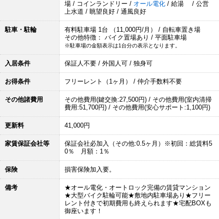
場 / コインランドリー /
オール電化
/ 給湯 / 公営
上水道 / 眺望良好 / 通風良好
駐車・駐輪
有料駐車場 1台 （11,000円/月） / 自転車置き場
その他特徴： バイク置場あり / 平面駐車場
※駐車場の金額表示は1台分の表示となります。
入居条件
保証人不要 / 外国人可 / 独身可
お得条件
フリーレント（1ヶ月） / 仲介手数料不要
その他諸費用
その他費用(鍵交換:27,500円) / その他費用(室内清掃
費用:51,700円) / その他費用(安心サポート:1,100円)
更新料
41,000円
家賃保証会社等
保証会社必加入（その他:0.5ヶ月）※初回：総賃料5
0％ 月額：1％
保険
損害保険加入要。
備考
★オール電化・オートロック完備の賃貸マンション
★大型バイク駐輪可能★敷地内駐車場あり★フリー
レント付きで初期費用も終えられます★宅配BOXも
御座います！