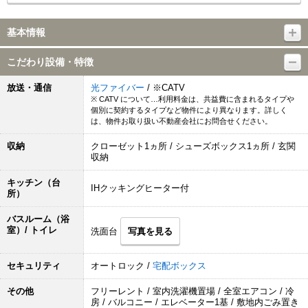
基本情報
こだわり設備・特徴
放送・通信
光ファイバー
/ ※CATV
※ CATV について…利用料金は、共益費に含まれるタイプや
個別に契約するタイプなど物件により異なります。詳しく
は、物件お取り扱い不動産会社にお問合せください。
収納
クローゼット1ヵ所 / シューズボックス1ヵ所 / 玄関
収納
キッチン（台
IHクッキングヒーター付
所）
バスルーム（浴
室）/ トイレ
洗面台
写真を見る
セキュリティ
オートロック /
宅配ボックス
その他
フリーレント / 室内洗濯機置場 / 全室エアコン / 冷
房 / バルコニー / エレベーター1基 / 敷地内ごみ置き