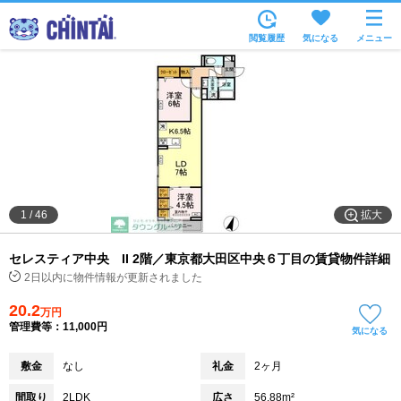
お部屋を探す
閲覧履歴
気になる
メニュー
沿線・駅から
住所から
家賃相場から
通勤通学時間から
物件特集から
拡大
1
/
46
不動産会社から
セレスティア中央 II 2階／東京都大田区中央６丁目の賃貸物件詳細
TOP
2日以内に物件情報が更新されました
20.2
万円
管理費等：11,000円
気になる
敷金
なし
礼金
2ヶ月
間取り
2LDK
広さ
56.88m²