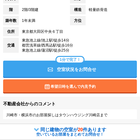
階
2階/3階建
構造
軽量鉄骨造
築年数
1年未満
方位
住所
東京都大田区中央６丁目
東急池上線/池上駅/徒歩14分
交通
都営浅草線/西馬込駅/徒歩16分
東急池上線/蓮沼駅/徒歩25分
1分で完了！
空室状況をお問合せ
希望日時を選んで内見予約
不動産会社からのコメント
川崎市・横浜市のお部屋探しはタウンハウジング川崎店まで
同じ建物の空室が
20
件あります
空いているお部屋をまとめてお問合せ！