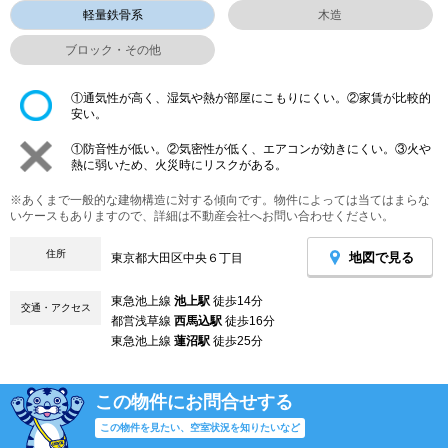
軽量鉄骨系
木造
ブロック・その他
①通気性が高く、湿気や熱が部屋にこもりにくい。②家賃が比較的
安い。
①防音性が低い。②気密性が低く、エアコンが効きにくい。③火や
熱に弱いため、火災時にリスクがある。
※あくまで一般的な建物構造に対する傾向です。物件によっては当てはまらな
いケースもありますので、詳細は不動産会社へお問い合わせください。
住所
地図で見る
東京都大田区中央６丁目
東急池上線
池上駅
徒歩14分
交通・アクセス
都営浅草線
西馬込駅
徒歩16分
東急池上線
蓮沼駅
徒歩25分
この物件にお問合せする
この物件を見たい、空室状況を知りたいなど