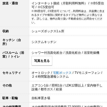
放送・通信
インターネット接続（月額利用料無料） / ※BS受信
可 / ※CS受信可
※ BS受信可 , CS受信可 について…利用料金は、共益費に含ま
れるタイプや個別に契約するタイプなど物件により異なりま
す。詳しくは、物件お取り扱い不動産会社にお問合せくださ
い。
収納
シューズボックス1ヵ所
キッチン（台
システムキッチン
所）
バスルーム（浴
シャワー付洗面化粧台 / 洗面化粧台 / 浴室乾燥機
室）/ トイレ
写真を見る
セキュリティ
オートロック /
宅配ボックス
/ TVモニターフォン /
２４時間緊急通報システム
その他
エアコン1台 / 照明1台 / LDK12畳以上 / 室内物干し
設備 / 都市ガス / 給湯
駐車・駐輪
自転車置き場
その他諸費用
その他費用(室内清掃費用:77,000円) / その他費用(Ｉ