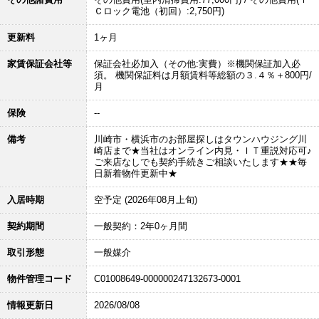
Ｃロック電池（初回）:2,750円)
更新料
1ヶ月
家賃保証会社等
保証会社必加入（その他:実費）※機関保証加入必
須。 機関保証料は月額賃料等総額の３.４％＋800円/
月
保険
--
備考
川崎市・横浜市のお部屋探しはタウンハウジング川
崎店まで★当社はオンライン内見・ＩＴ重説対応可♪
ご来店なしでも契約手続きご相談いたします★★毎
日新着物件更新中★
入居時期
空予定 (2026年08月上旬)
契約期間
一般契約：2年0ヶ月間
取引形態
一般媒介
物件管理コード
C01008649-000000247132673-0001
情報更新日
2026/08/08