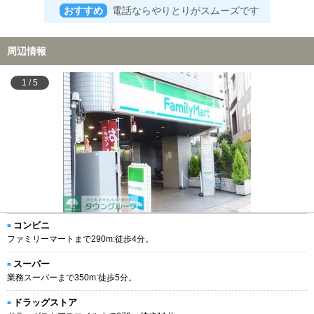
おすすめ
電話ならやりとりがスムーズです
周辺情報
1
/
5
コンビニ
ファミリーマートまで290m:徒歩4分。
スーパー
業務スーパーまで350m:徒歩5分。
ドラッグストア