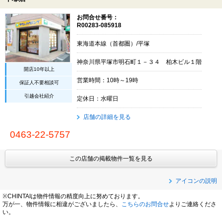
お問合せ番号：
R00283-085918
東海道本線（首都圏）/平塚
神奈川県平塚市明石町１－３４ 柏木ビル１階
開店10年以上
営業時間：10時～19時
保証人不要相談可
引越会社紹介
定休日：水曜日
店舗の詳細を見る
0463-22-5757
この店舗の掲載物件一覧を見る
アイコンの説明
※CHINTAIは物件情報の精度向上に努めております。
万が一、物件情報に相違がございましたら、
こちらのお問合せ
よりご連絡くださ
い。