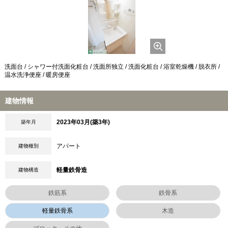
洗面台 / シャワー付洗面化粧台 / 洗面所独立 / 洗面化粧台 / 浴室乾燥機 / 脱衣所 /
温水洗浄便座 / 暖房便座
建物情報
2023年03月(築3年)
築年月
アパート
建物種別
軽量鉄骨造
建物構造
鉄筋系
鉄骨系
軽量鉄骨系
木造