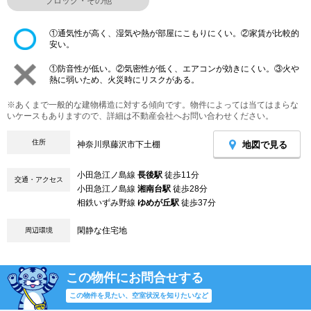
ブロック・その他
①通気性が高く、湿気や熱が部屋にこもりにくい。②家賃が比較的
安い。
①防音性が低い。②気密性が低く、エアコンが効きにくい。③火や
熱に弱いため、火災時にリスクがある。
※あくまで一般的な建物構造に対する傾向です。物件によっては当てはまらな
いケースもありますので、詳細は不動産会社へお問い合わせください。
住所
地図で見る
神奈川県藤沢市下土棚
小田急江ノ島線
長後駅
徒歩11分
交通・アクセス
小田急江ノ島線
湘南台駅
徒歩28分
相鉄いずみ野線
ゆめが丘駅
徒歩37分
閑静な住宅地
周辺環境
この物件にお問合せする
この物件を見たい、空室状況を知りたいなど