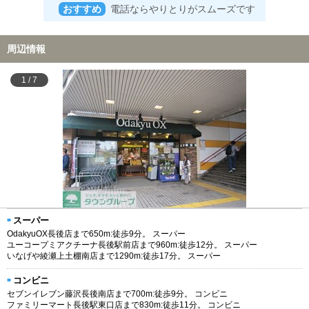
おすすめ
電話ならやりとりがスムーズです
周辺情報
1
/
7
スーパー
OdakyuOX長後店まで650m:徒歩9分。 スーパー
ユーコープミアクチーナ長後駅前店まで960m:徒歩12分。 スーパー
いなげや綾瀬上土棚南店まで1290m:徒歩17分。 スーパー
コンビニ
セブンイレブン藤沢長後南店まで700m:徒歩9分。 コンビニ
ファミリーマート長後駅東口店まで830m:徒歩11分。 コンビニ