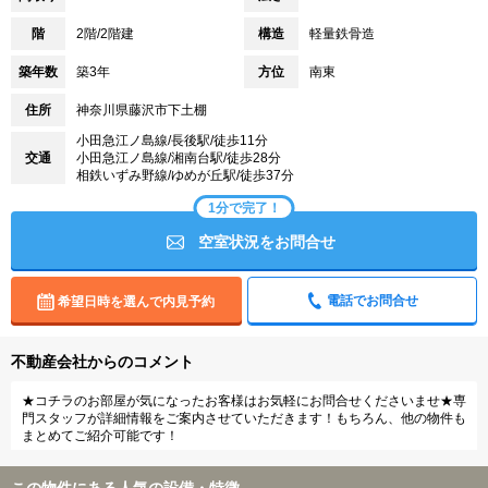
階
2階/2階建
構造
軽量鉄骨造
築年数
築3年
方位
南東
住所
神奈川県藤沢市下土棚
小田急江ノ島線/長後駅/徒歩11分
交通
小田急江ノ島線/湘南台駅/徒歩28分
相鉄いずみ野線/ゆめが丘駅/徒歩37分
1分で完了！
空室状況をお問合せ
電話でお問合せ
希望日時を選んで内見予約
不動産会社からのコメント
★コチラのお部屋が気になったお客様はお気軽にお問合せくださいませ★専
門スタッフが詳細情報をご案内させていただきます！もちろん、他の物件も
まとめてご紹介可能です！