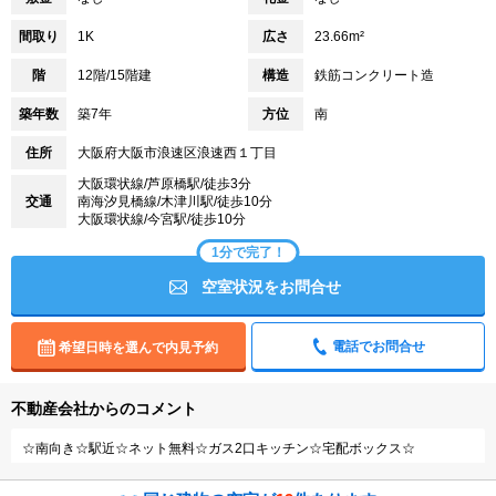
間取り
1K
広さ
23.66m²
階
12階/15階建
構造
鉄筋コンクリート造
築年数
築7年
方位
南
住所
大阪府大阪市浪速区浪速西１丁目
大阪環状線/芦原橋駅/徒歩3分
交通
南海汐見橋線/木津川駅/徒歩10分
大阪環状線/今宮駅/徒歩10分
1分で完了！
空室状況をお問合せ
電話でお問合せ
希望日時を選んで内見予約
不動産会社からのコメント
☆南向き☆駅近☆ネット無料☆ガス2口キッチン☆宅配ボックス☆