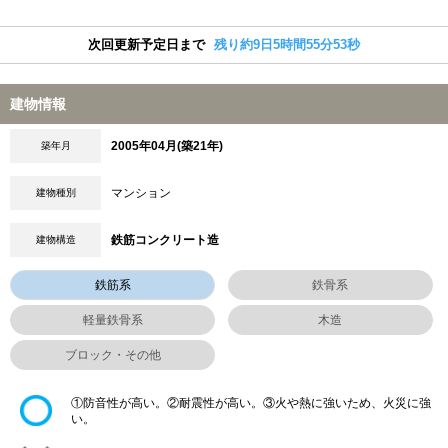
次回更新予定日まで
残り約9日5時間55分52秒
建物情報
2005年04月(築21年)
築年月
マンション
建物種別
鉄筋コンクリート造
建物構造
鉄筋系
鉄骨系
軽量鉄骨系
木造
ブロック・その他
①防音性が高い。②耐震性が高い。③火や熱に強いため、火災に強
い。