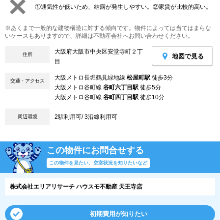
①通気性が低いため、結露が発生しやすい。②家賃が比較的高い。
※あくまで一般的な建物構造に対する傾向です。物件によっては当てはまらな
いケースもありますので、詳細は不動産会社へお問い合わせください。
大阪府大阪市中央区安堂寺町２丁
住所
地図で見る
目
大阪メトロ長堀鶴見緑地線
松屋町駅
徒歩3分
交通・アクセス
大阪メトロ谷町線
谷町六丁目駅
徒歩5分
大阪メトロ谷町線
谷町四丁目駅
徒歩10分
2駅利用可/ 3沿線利用可
周辺環境
この物件にお問合せする
この物件を見たい、空室状況を知りたいなど
株式会社エリアリサーチ ハウスモ不動産 天王寺店
初期費用が知りたい