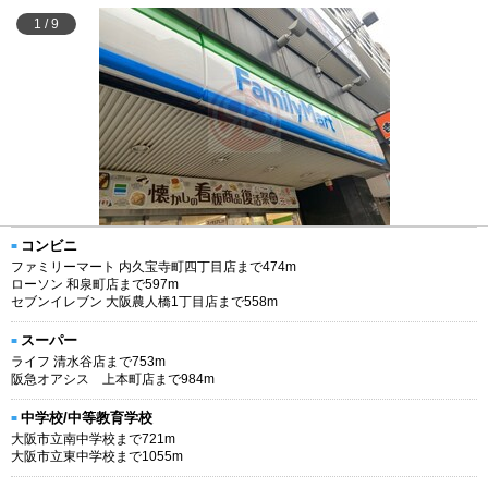
1
/
9
コンビニ
ファミリーマート 内久宝寺町四丁目店まで474m
ローソン 和泉町店まで597m
セブンイレブン 大阪農人橋1丁目店まで558m
スーパー
ライフ 清水谷店まで753m
阪急オアシス 上本町店まで984m
中学校/中等教育学校
大阪市立南中学校まで721m
大阪市立東中学校まで1055m