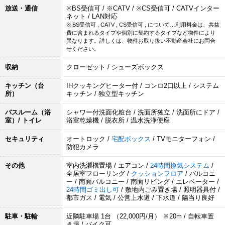
放送・通信
※BS受信可 / ※CATV / ※CS受信可 / CATVインター
ネット / LAN対応
※ BS受信可 , CATV , CS受信可 , について…利用料金は、共益
費に含まれるタイプや個別に契約するタイプなど物件により
異なります。詳しくは、物件お取り扱い不動産会社にお問合
せください。
収納
クローゼット / シューズボックス
キッチン（台
IHクッキングヒーター付 / コンロ2口以上 / システム
所）
キッチン / 独立型キッチン
バスルーム（浴
シャワー付洗面化粧台 / 洗面所独立 / 洗面所にドア /
室）/ トイレ
浴室乾燥機 / 脱衣所 / 温水洗浄便座
セキュリティ
オートロック /
宅配ボックス
/ TVモニターフォン /
防犯カメラ
その他
室内洗濯機置場 / エアコン /
24時間換気システム
/
全居室フローリング /
クッションフロア
/ バルコニ
ー / 南面バルコニー / 南面リビング / エレベーター /
24時間ゴミ出し可
/ 敷地内ごみ置き場 / 照明器具付 /
都市ガス / 電気 / 公営上水道 / 下水道 / 陽当り良好
駐車・駐輪
近隣駐車場 1台 （22,000円/月） ※20m / 自転車置
き場 / バイク可