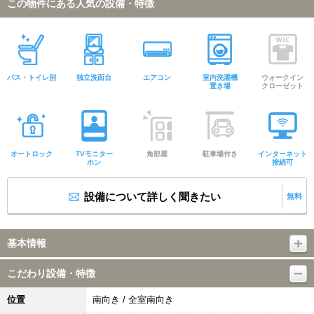
この物件にある人気の設備・特徴
バス・トイレ別
独立洗面台
エアコン
室内洗濯機
ウォークイン
置き場
クローゼット
オートロック
TVモニター
角部屋
駐車場付き
インターネット
ホン
接続可
設備について詳しく聞きたい
無料
基本情報
こだわり設備・特徴
位置
南向き / 全室南向き