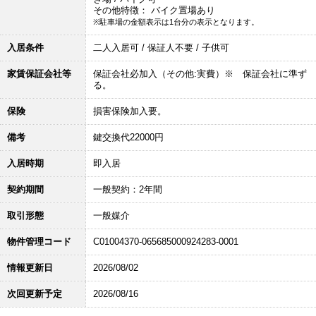
その他特徴： バイク置場あり
※駐車場の金額表示は1台分の表示となります。
入居条件
二人入居可 / 保証人不要 / 子供可
家賃保証会社等
保証会社必加入（その他:実費）※ 保証会社に準ず
る。
保険
損害保険加入要。
備考
鍵交換代22000円
入居時期
即入居
契約期間
一般契約：2年間
取引形態
一般媒介
物件管理コード
C01004370-065685000924283-0001
情報更新日
2026/08/02
次回更新予定
2026/08/16