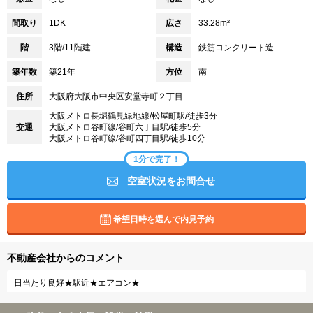
間取り
1DK
広さ
33.28m²
階
3階/11階建
構造
鉄筋コンクリート造
築年数
築21年
方位
南
住所
大阪府大阪市中央区安堂寺町２丁目
大阪メトロ長堀鶴見緑地線/松屋町駅/徒歩3分
交通
大阪メトロ谷町線/谷町六丁目駅/徒歩5分
大阪メトロ谷町線/谷町四丁目駅/徒歩10分
1分で完了！
空室状況をお問合せ
希望日時を選んで内見予約
不動産会社からのコメント
日当たり良好★駅近★エアコン★