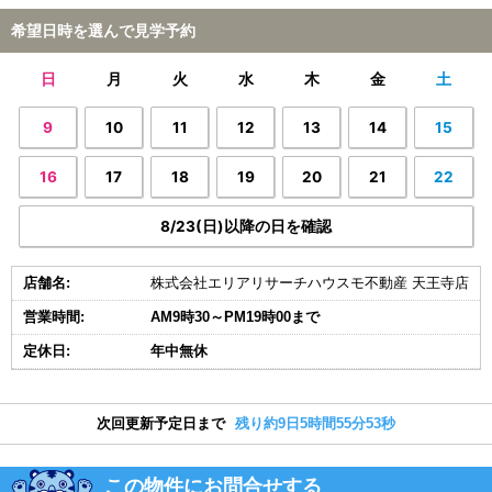
希望日時を選んで見学予約
日
月
火
水
木
金
土
9
10
11
12
13
14
15
16
17
18
19
20
21
22
8/23(日)以降の日を確認
店舗名:
株式会社エリアリサーチハウスモ不動産 天王寺店
営業時間:
AM9時30～PM19時00まで
定休日:
年中無休
次回更新予定日まで
残り約9日5時間55分52秒
この物件にお問合せする