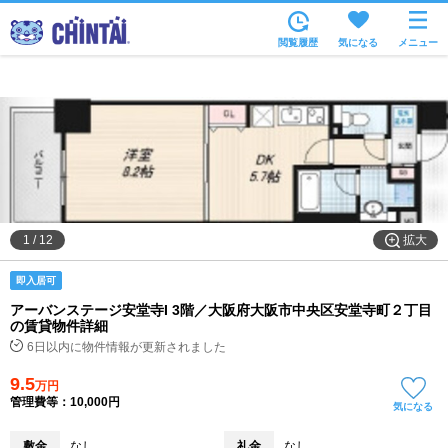
お部屋を探す
閲覧履歴
気になる
メニュー
沿線・駅から
住所から
家賃相場から
通勤通学時間から
物件特集から
拡大
1
/
12
不動産会社から
即入居可
TOP
アーバンステージ安堂寺I 3階／大阪府大阪市中央区安堂寺町２丁目
の賃貸物件詳細
6日以内に物件情報が更新されました
9.5
万円
管理費等：10,000円
気になる
敷金
なし
礼金
なし