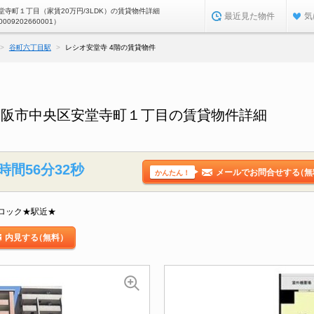
寺町１丁目（家賃20万円/3LDK）の賃貸物件詳細
最近見た物件
気
0009202660001）
谷町六丁目駅
レシオ安堂寺 4階の賃貸物件
大阪市中央区安堂寺町１丁目の賃貸物件詳細
時間56分31秒
メールでお問合せする
（無
かんたん！
ロック★駅近★
内見する
（無料）