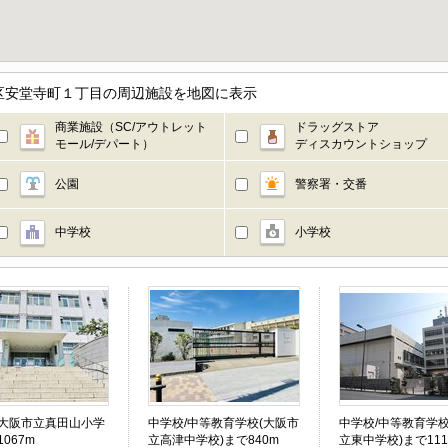
区安堂寺町１丁目の周辺施設を地図に表示
商業施設（SC/アウトレット
ドラッグストア
モール/デパート）
ディスカウントショップ
公園
警察署・交番
中学校
小学校
(大阪市立真田山小学
中学校/中等教育学校(大阪市
中学校/中等教育学校
1067m
立高津中学校)まで840m
立東中学校)まで111