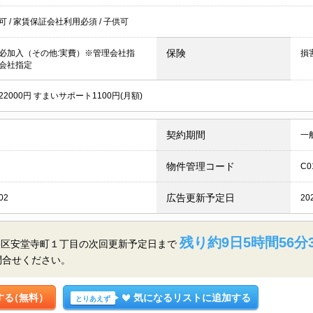
居可
/
家賃保証会社利用必須
/
子供可
保険
必加入（その他:実費）※管理会社指
損
会社指定
2000円 すまいサポート1100円(月額)
契約期間
一
物件管理コード
C0
広告更新予定日
02
20
残り約9日5時間56分
央区安堂寺町１丁目の
次回更新予定日まで
問合せください。
する
（無料）
気になるリストに追加する
とりあえず