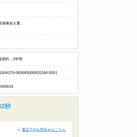
害保険加入要。
般契約：2年間
1004370-065685000920266-0001
26/08/16
31秒
電話でのお問合せはこちら