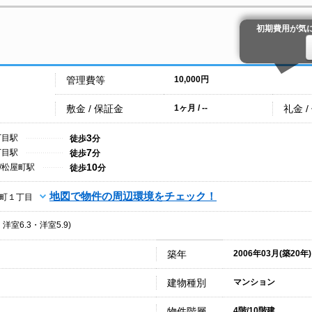
初期費用が気
管理費等
10,000円
敷金 / 保証金
礼金 /
1ヶ月 / --
3
丁目駅
徒歩
分
7
丁目駅
徒歩
分
10
/松屋町駅
徒歩
分
地図で物件の周辺環境をチェック！
町１丁目
・洋室6.3・洋室5.9)
築年
2006年03月(築20年)
建物種別
マンション
物件階層
4階/10階建