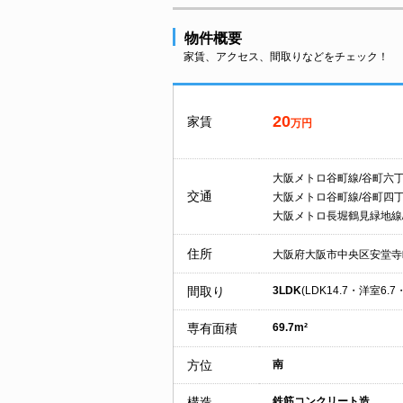
物件概要
家賃、アクセス、間取りなどをチェック！
20
家賃
万円
大阪メトロ谷町線/谷町六
交通
大阪メトロ谷町線/谷町四
大阪メトロ長堀鶴見緑地線
住所
大阪府大阪市中央区安堂寺
間取り
3LDK
(LDK14.7・洋室6.7
専有面積
69.7m²
方位
南
構造
鉄筋コンクリート造