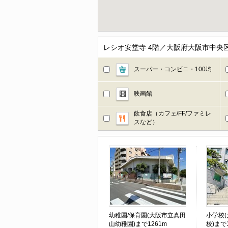
レシオ安堂寺 4階／大阪府大阪市中央
スーパー・コンビニ・100均
映画館
飲食店（カフェ/FF/ファミレ
スなど）
幼稚園/保育園(大阪市立真田
小学校
山幼稚園)まで1261m
校)まで