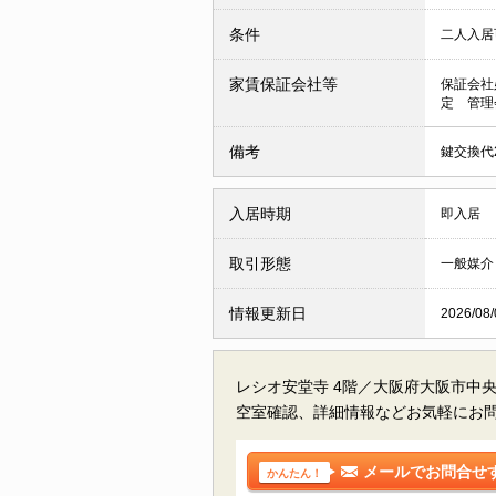
条件
二人入
家賃保証会社等
保証会社
定 管理
備考
鍵交換代2
入居時期
即入居
取引形態
一般媒介
情報更新日
2026/08/
レシオ安堂寺 4階／大阪府大阪市中
空室確認、詳細情報などお気軽にお
メールでお問合せ
かんたん！