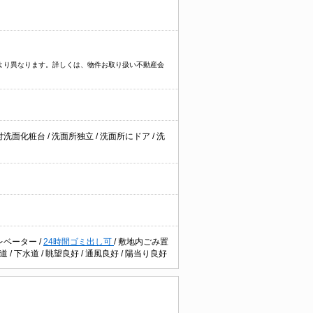
件により異なります。詳しくは、物件お取り扱い不動産会
付洗面化粧台
/
洗面所独立
/
洗面所にドア
/
洗
レベーター
/
24時間ゴミ出し可
/
敷地内ごみ置
水道
/
下水道
/
眺望良好
/
通風良好
/
陽当り良好