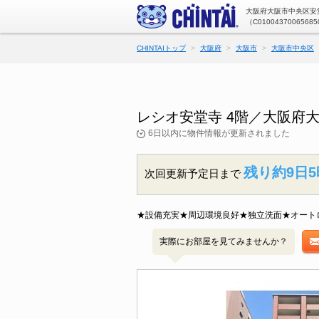
大阪府大阪市中央区安堂
（C01004370065685
CHINTAIトップ
大阪府
大阪市
大阪市中央区
レシオ安堂寺 4階／大阪府
6日以内に物件情報が更新されました
残り約9日5
次回更新予定日まで
★設備充実★周辺環境良好★独立洗面★オート
実際にお部屋を見てみませんか？