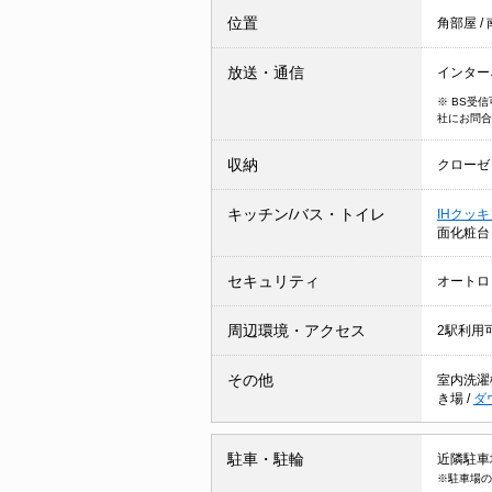
位置
角部屋
/
放送・通信
インター
※ BS受
社にお問合
収納
クローゼ
キッチン/バス・トイレ
IHクッ
面化粧
セキュリティ
オートロ
周辺環境・アクセス
2駅利用
その他
室内洗濯
き場
/
ダ
駐車・駐輪
近隣駐車場 
※駐車場の