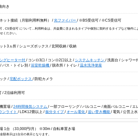
南向き
ネット接続（月額利用料無料）
/
光ファイバー
/
※BS受信可
/
※CS受信可
信可 , CS受信可 について…利用料金は、共益費に含まれるタイプや個別に契約するタイプなど物
せください。
ット3ヵ所
/
シューズボックス
/
玄関収納
/
収納
キングヒーター付
/
コンロ3口
/
コンロ2口以上
/
システムキッチン
/
洗面台
/
シャワー
台
/
バス・トイレ別
/
浴室乾燥機
/
脱衣所
/
トイレ
/
温水洗浄便座
ック
/
宅配ボックス
/
防犯カメラ
可
/
2沿線利用可
機置場
/
24時間換気システム
/
一部フローリング
/
バルコニー
/
南面バルコニー
/
エ
ウンライト
/
LDK12畳以上
/
振分タイプ
/
オール電化
/
追い焚き機能
/
電気
/
公営上
1台 （33,000円/月） ※30m /
自転車置き場
金額表示は1台分の表示となります。