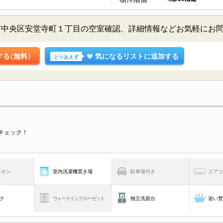
市中央区安堂寺町１丁目の空室確認、詳細情報などお気軽にお
する
（無料）
気になるリストに追加する
とりあえず
チェック！
ーホン
室内洗濯機置き場
駐車場付き
エア
ク
ウォークインクローゼット
独立洗面台
追い