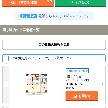
無料
内見・お店訪問の相談
すぐに問合せる
おすすめ
電話ならやりとりがスムーズです
同じ建物の空室情報一覧
この建物の情報を見る
この建物をすべてチェックする（最大10件）
専有面積がより広い
8階 801号室
27万円
/ 20,000円
2LDK / 69.3㎡
東向き
お問合せ