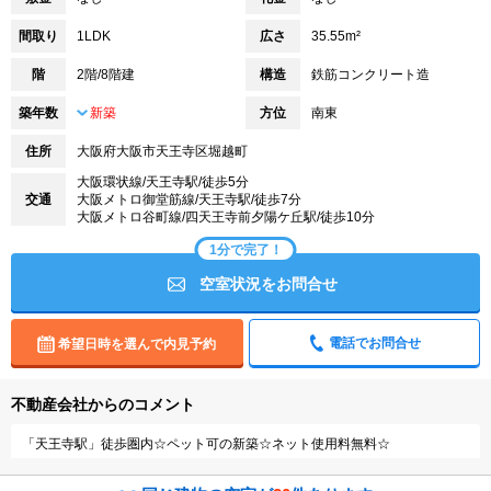
間取り
1LDK
広さ
35.55m²
階
2階/8階建
構造
鉄筋コンクリート造
築年数
新築
方位
南東
住所
大阪府大阪市天王寺区堀越町
大阪環状線/天王寺駅/徒歩5分
交通
大阪メトロ御堂筋線/天王寺駅/徒歩7分
大阪メトロ谷町線/四天王寺前夕陽ケ丘駅/徒歩10分
1分で完了！
空室状況をお問合せ
電話でお問合せ
希望日時を選んで内見予約
不動産会社からのコメント
「天王寺駅」徒歩圏内☆ペット可の新築☆ネット使用料無料☆