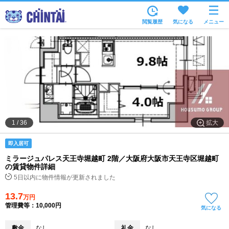
お部屋を探す
閲覧履歴
気になる
メニュー
沿線・駅から
住所から
家賃相場から
通勤通学時間から
物件特集から
拡大
1
/
36
不動産会社から
即入居可
TOP
ミラージュパレス天王寺堀越町 2階／大阪府大阪市天王寺区堀越町
の賃貸物件詳細
5日以内に物件情報が更新されました
13.7
万円
管理費等：10,000円
気になる
敷金
なし
礼金
なし