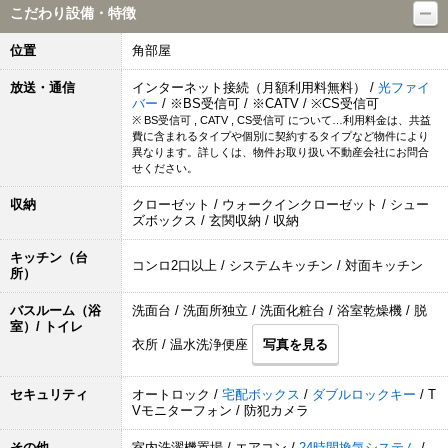
こだわり設備・特徴
位置
角部屋
放送・通信
インターネット接続（月額利用料無料） /
光ファイ
バー
/ ※BS受信可 / ※CATV / ※CS受信可
※ BS受信可 , CATV , CS受信可 について…利用料金は、共益
費に含まれるタイプや個別に契約するタイプなど物件により
異なります。詳しくは、物件お取り扱い不動産会社にお問合
せください。
収納
クローゼット / ウォークインクローゼット / シュー
ズボックス / 玄関収納 / 収納
キッチン（台
コンロ2口以上 / システムキッチン / 対面キッチン
所）
バスルーム（浴
洗面台 / 洗面所独立 / 洗面化粧台 / 浴室乾燥機 / 脱
室）/ トイレ
衣所 / 温水洗浄便座
写真を見る
セキュリティ
オートロック /
宅配ボックス
/
ダブルロックキー
/ T
Vモニターフォン / 防犯カメラ
その他
室内洗濯機置場 / エアコン /
24時間換気システム
/