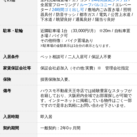
全居室フローリング /
ルーフバルコニー
/ エレベー
ター /
24時間ゴミ出し可
/ 敷地内ごみ置き場 / 照明
器具付 / 防音サッシ / 都市ガス / 電気 / 公営上水道 /
下水道 / 眺望良好 / 通風良好 / 陽当り良好
駐車・駐輪
近隣駐車場 1台 （33,000円/月） ※20m / 自転車置
き場 / バイク可
その他特徴： バイク置場あり
※駐車場の金額表示は1台分の表示となります。
入居条件
ペット相談可 / 二人入居可 / 保証人不要
家賃保証会社等
保証会社必加入（その他:実費）※ 管理会社指定
保険
損害保険加入要。
備考
ハウスモ不動産天王寺店では経験豊富なスタッフが
在籍しており、大阪府内全域でお部屋探しが可能で
す。インターネットに掲載している物件はごく一部
ですので是非お気軽にお問い合わせ下さいませ。
入居時期
即入居
契約期間
一般契約：2年0ヶ月間