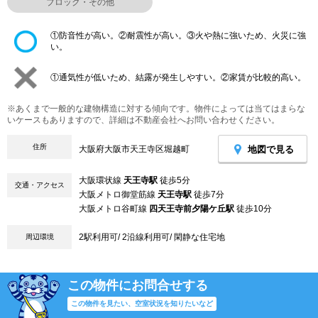
ブロック・その他
①防音性が高い。②耐震性が高い。③火や熱に強いため、火災に強
い。
①通気性が低いため、結露が発生しやすい。②家賃が比較的高い。
※あくまで一般的な建物構造に対する傾向です。物件によっては当てはまらな
いケースもありますので、詳細は不動産会社へお問い合わせください。
住所
地図で見る
大阪府大阪市天王寺区堀越町
大阪環状線
天王寺駅
徒歩5分
交通・アクセス
大阪メトロ御堂筋線
天王寺駅
徒歩7分
大阪メトロ谷町線
四天王寺前夕陽ケ丘駅
徒歩10分
2駅利用可/ 2沿線利用可/ 閑静な住宅地
周辺環境
この物件にお問合せする
この物件を見たい、空室状況を知りたいなど