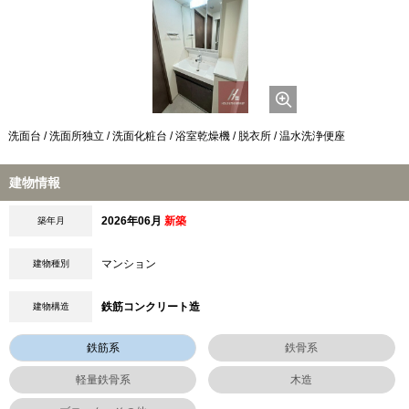
洗面台 / 洗面所独立 / 洗面化粧台 / 浴室乾燥機 / 脱衣所 / 温水洗浄便座
建物情報
2026年06月
新築
築年月
マンション
建物種別
鉄筋コンクリート造
建物構造
鉄筋系
鉄骨系
軽量鉄骨系
木造