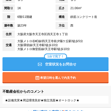
間取り
1K
広さ
21.06m²
階
6階/11階建
構造
鉄筋コンクリート造
築年数
築23年
方位
西
住所
大阪府大阪市天王寺区四天王寺１丁目
大阪メトロ谷町線/四天王寺前夕陽ケ丘駅/徒歩5分
交通
大阪環状線/天王寺駅/徒歩10分
大阪メトロ御堂筋線/天王寺駅/徒歩10分
1分で完了！
空室状況をお問合せ
希望日時を選んで内見予約
不動産会社からのコメント
★設備充実★周辺環境良好★独立洗面★オートロック★