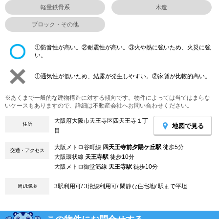
軽量鉄骨系
木造
ブロック・その他
①防音性が高い。②耐震性が高い。③火や熱に強いため、火災に強
い。
①通気性が低いため、結露が発生しやすい。②家賃が比較的高い。
※あくまで一般的な建物構造に対する傾向です。物件によっては当てはまらな
いケースもありますので、詳細は不動産会社へお問い合わせください。
大阪府大阪市天王寺区四天王寺１丁
住所
地図で見る
目
大阪メトロ谷町線
四天王寺前夕陽ケ丘駅
徒歩5分
交通・アクセス
大阪環状線
天王寺駅
徒歩10分
大阪メトロ御堂筋線
天王寺駅
徒歩10分
3駅利用可/ 3沿線利用可/ 閑静な住宅地/ 駅まで平坦
周辺環境