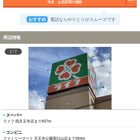
内見・お店訪問の相談
おすすめ
電話ならやりとりがスムーズです
周辺情報
1
/
7
スーパー
ライフ 四天王寺店まで407m
コンビニ
ファミリーマート 天王寺公園茶臼山店まで384m