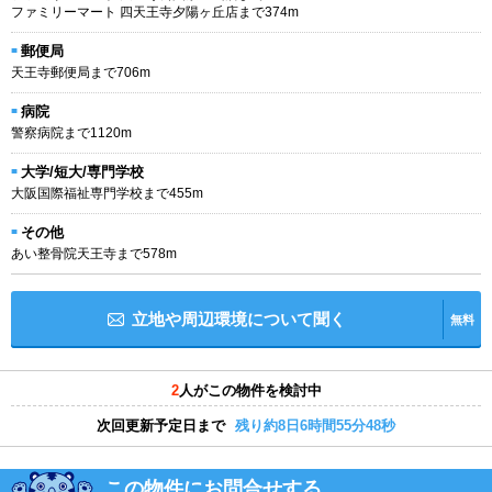
ファミリーマート 四天王寺夕陽ヶ丘店まで374m
郵便局
天王寺郵便局まで706m
病院
警察病院まで1120m
大学/短大/専門学校
大阪国際福祉専門学校まで455m
その他
あい整骨院天王寺まで578m
立地や周辺環境について聞く
無料
2
人がこの物件を検討中
次回更新予定日まで
残り約8日6時間55分47秒
この物件にお問合せする