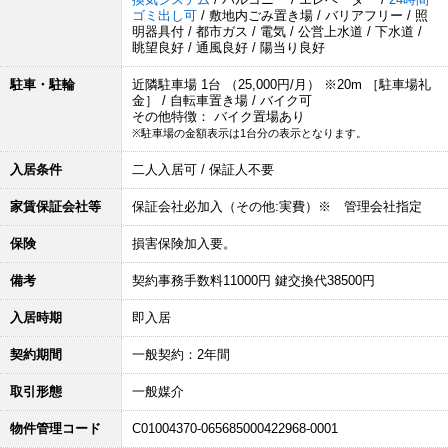
ゴミ出し可
/ 敷地内ごみ置き場 / バリアフリー / 照
明器具付 / 都市ガス / 電気 / 公営上水道 / 下水道 /
眺望良好 / 通風良好 / 陽当り良好
駐車・駐輪
近隣駐車場 1台 （25,000円/月） ※20m ［駐車場礼
金］ / 自転車置き場 / バイク可
その他特徴： バイク置場あり
※駐車場の金額表示は1台分の表示となります。
入居条件
二人入居可 / 保証人不要
家賃保証会社等
保証会社必加入（その他:実費）※ 管理会社指定
保険
損害保険加入要。
備考
契約事務手数料11000円 鍵交換代38500円
入居時期
即入居
契約期間
一般契約：2年間
取引形態
一般媒介
物件管理コード
C01004370-065685000422968-0001