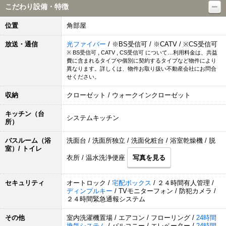
こだわり設備・特徴
位置
角部屋
放送・通信
光ファイバー
/ ※BS受信可 / ※CATV / ※CS受信可
※ BS受信可 , CATV , CS受信可 について…利用料金は、共益
費に含まれるタイプや個別に契約するタイプなど物件により
異なります。詳しくは、物件お取り扱い不動産会社にお問合
せください。
収納
クローゼット / ウォークインクローゼット
キッチン（台
システムキッチン
所）
バスルーム（浴
洗面台 / 洗面所独立 / 洗面化粧台 / 浴室乾燥機 / 脱
室）/ トイレ
衣所 / 温水洗浄便座
写真を見る
セキュリティ
オートロック /
宅配ボックス
/ ２４時間有人管理 /
ディンプルキー
/ TVモニターフォン / 防犯カメラ /
２４時間緊急通報システム
その他
室内洗濯機置場 / エアコン / フローリング /
24時間
換気システム
/ バルコニー / エレベーター /
24時間