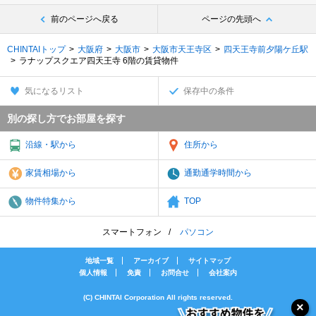
前のページへ戻る
ページの先頭へ
CHINTAIトップ
大阪府
大阪市
大阪市天王寺区
四天王寺前夕陽ケ丘駅
ラナップスクエア四天王寺 6階の賃貸物件
気になるリスト
保存中の条件
別の探し方でお部屋を探す
沿線・駅から
住所から
家賃相場から
通勤通学時間から
物件特集から
TOP
スマートフォン
パソコン
地域一覧
アーカイブ
サイトマップ
個人情報
免責
お問合せ
会社案内
(C) CHINTAI Corporation All rights reserved.