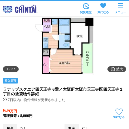
お部屋を探す
閲覧履歴
気になる
メニュー
沿線・駅から
住所から
家賃相場から
通勤通学時間から
物件特集から
拡大
1
/
37
不動産会社から
即入居可
TOP
ラナップスクエア四天王寺 6階／大阪府大阪市天王寺区四天王寺１
丁目の賃貸物件詳細
7日以内に物件情報が更新されました
5.5
万円
管理費等：8,000円
気になる
敷金
なし
礼金
なし