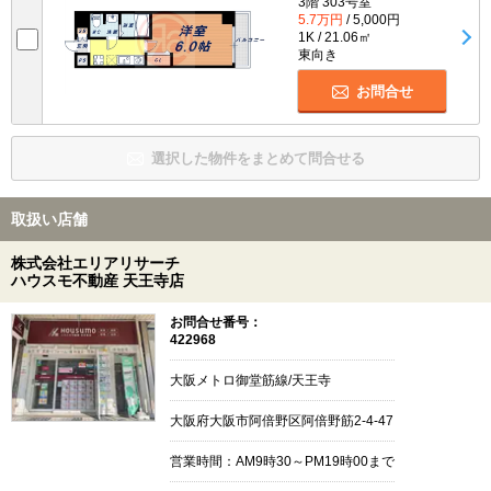
3階 303号室
5.7万円
/ 5,000円
1K / 21.06㎡
東向き
お問合せ
選択した物件をまとめて問合せる
取扱い店舗
株式会社エリアリサーチ
ハウスモ不動産 天王寺店
お問合せ番号：
422968
大阪メトロ御堂筋線/天王寺
大阪府大阪市阿倍野区阿倍野筋2-4-47
営業時間：AM9時30～PM19時00まで