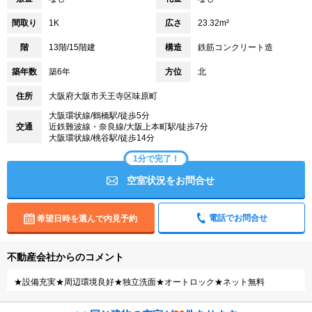
間取り
1K
広さ
23.32m²
階
13階/15階建
構造
鉄筋コンクリート造
築年数
築6年
方位
北
住所
大阪府大阪市天王寺区味原町
大阪環状線/鶴橋駅/徒歩5分
交通
近鉄難波線・奈良線/大阪上本町駅/徒歩7分
大阪環状線/桃谷駅/徒歩14分
1分で完了！
空室状況をお問合せ
電話でお問合せ
希望日時を選んで内見予約
不動産会社からのコメント
★設備充実★周辺環境良好★独立洗面★オートロック★ネット無料