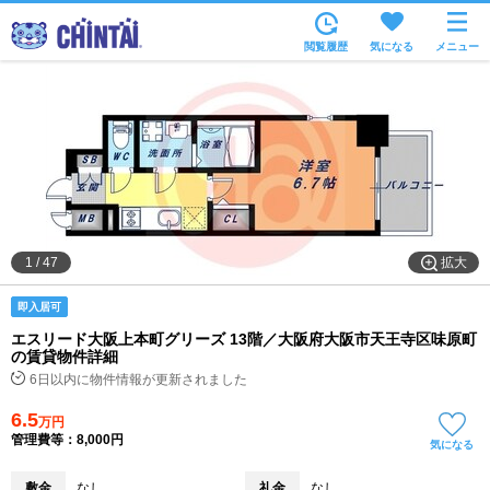
お部屋を探す
閲覧履歴
気になる
メニュー
沿線・駅から
住所から
家賃相場から
通勤通学時間から
物件特集から
拡大
1
/
47
不動産会社から
即入居可
TOP
エスリード大阪上本町グリーズ 13階／大阪府大阪市天王寺区味原町
の賃貸物件詳細
6日以内に物件情報が更新されました
6.5
万円
管理費等：8,000円
気になる
敷金
なし
礼金
なし