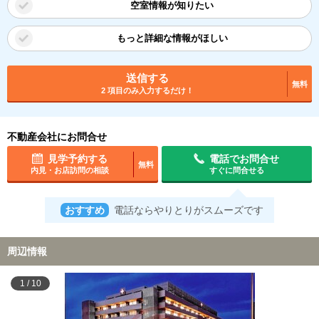
空室情報が知りたい
もっと詳細な情報がほしい
送信する
無料
2 項目のみ入力するだけ！
不動産会社にお問合せ
見学予約する
電話でお問合せ
無料
内見・お店訪問の相談
すぐに問合せる
おすすめ
電話ならやりとりがスムーズです
周辺情報
1
/
10