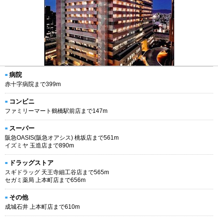
病院
赤十字病院まで399m
コンビニ
ファミリーマート鶴橋駅前店まで147m
スーパー
阪急OASIS(阪急オアシス) 桃坂店まで561m
イズミヤ 玉造店まで890m
ドラッグストア
スギドラッグ 天王寺細工谷店まで565m
セガミ薬局 上本町店まで656m
その他
成城石井 上本町店まで610m