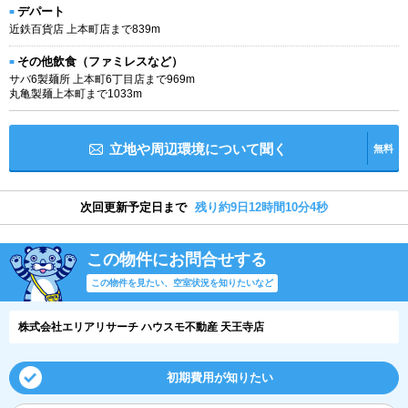
デパート
近鉄百貨店 上本町店まで839m
その他飲食（ファミレスなど）
サバ6製麺所 上本町6丁目店まで969m
丸亀製麺上本町まで1033m
立地や周辺環境について聞く
無料
次回更新予定日まで
残り約9日12時間10分4秒
この物件にお問合せする
この物件を見たい、空室状況を知りたいなど
株式会社エリアリサーチ ハウスモ不動産 天王寺店
初期費用が知りたい