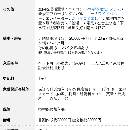
その他
室内洗濯機置場 / エアコン /
24時間換気システム
/
全居室フローリング / バルコニー /
ワイドバルコニ
ー
/ エレベーター /
24時間ゴミ出し可
/ 敷地内ごみ
置き場 / 都市ガス / 給湯 / 電気 / 公営上水道 / 下
水道 / 眺望良好 / 通風良好 / 陽当り良好
駐車・駐輪
近隣駐車場 1台 （20,000円/月） ※20m / 自転車置
き場 / バイク可
その他特徴： バイク置場あり
※駐車場の金額表示は1台分の表示となります。
入居条件
ペット可（小型犬、猫のみ） / 二人入居可 / 家賃保
証会社利用必須
更新料
1ヶ月
家賃保証会社等
保証会社必加入（その他:実費）※ ［会社名］エポ
スカード［内容］初回：総賃料５０％ 更新：総賃
料１．５％／月額
保険
損害保険加入要。
備考
書類作成代22000円 鍵交換代33000円