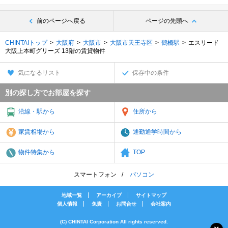
前のページへ戻る
ページの先頭へ
CHINTAIトップ
大阪府
大阪市
大阪市天王寺区
鶴橋駅
エスリード
大阪上本町グリーズ 13階の賃貸物件
気になるリスト
保存中の条件
別の探し方でお部屋を探す
沿線・駅から
住所から
家賃相場から
通勤通学時間から
物件特集から
TOP
スマートフォン
パソコン
地域一覧
アーカイブ
サイトマップ
個人情報
免責
お問合せ
会社案内
(C) CHINTAI Corporation All rights reserved.