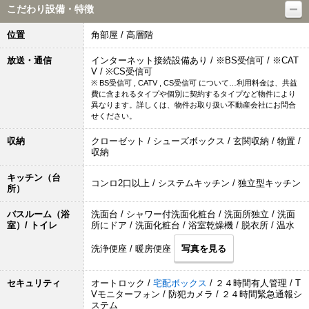
こだわり設備・特徴
位置
角部屋 / 高層階
放送・通信
インターネット接続設備あり / ※BS受信可 / ※CAT
V / ※CS受信可
※ BS受信可 , CATV , CS受信可 について…利用料金は、共益
費に含まれるタイプや個別に契約するタイプなど物件により
異なります。詳しくは、物件お取り扱い不動産会社にお問合
せください。
収納
クローゼット / シューズボックス / 玄関収納 / 物置 /
収納
キッチン（台
コンロ2口以上 / システムキッチン / 独立型キッチン
所）
バスルーム（浴
洗面台 / シャワー付洗面化粧台 / 洗面所独立 / 洗面
室）/ トイレ
所にドア / 洗面化粧台 / 浴室乾燥機 / 脱衣所 / 温水
洗浄便座 / 暖房便座
写真を見る
セキュリティ
オートロック /
宅配ボックス
/ ２４時間有人管理 / T
Vモニターフォン / 防犯カメラ / ２４時間緊急通報シ
ステム