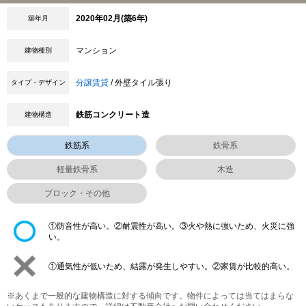
2020年02月(築6年)
築年月
マンション
建物種別
分譲賃貸
/ 外壁タイル張り
タイプ・デザイン
鉄筋コンクリート造
建物構造
鉄筋系
鉄骨系
軽量鉄骨系
木造
ブロック・その他
①防音性が高い。②耐震性が高い。③火や熱に強いため、火災に強
い。
①通気性が低いため、結露が発生しやすい。②家賃が比較的高い。
※あくまで一般的な建物構造に対する傾向です。物件によっては当てはまらな