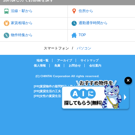
沿線・駅から
住所から
家賃相場から
通勤通学時間から
物件特集から
TOP
スマートフォン
パソコン
地域一覧
アーカイブ
サイトマップ
個人情報
免責
お問合せ
会社案内
(C) CHINTAI Corporation All rights reserved.
[PR]賃貸物件の疑問解決！教えてエイブルAGENT
[PR]賃貸生活の工夫を紹介！CHINTAI情報局
[PR]女性の賃貸生活を応援！Woman.CHINTAI