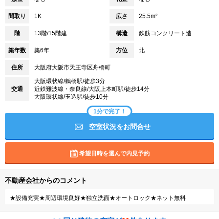
間取り
1K
広さ
25.5m²
階
13階/15階建
構造
鉄筋コンクリート造
築年数
築6年
方位
北
住所
大阪府大阪市天王寺区舟橋町
大阪環状線/鶴橋駅/徒歩3分
交通
近鉄難波線・奈良線/大阪上本町駅/徒歩14分
大阪環状線/玉造駅/徒歩10分
1分で完了！
空室状況をお問合せ
希望日時を選んで内見予約
不動産会社からのコメント
★設備充実★周辺環境良好★独立洗面★オートロック★ネット無料