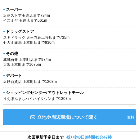
スーパー
近商ストア玉造店まで734m
イズミヤ 玉造店まで561m
ドラッグストア
スギドラッグ 天王寺細工谷店まで735m
セガミ薬局 上本町店まで930m
その他
成城石井 上本町店まで974m
大阪上本町まで1075m
デパート
近鉄百貨店 上本町店まで1203m
ショッピングセンター/アウトレットモール
うえほんまちハイハイタウンまで1307m
立地や周辺環境について聞く
無料
次回更新予定日まで
残り約8日8時間49分47秒