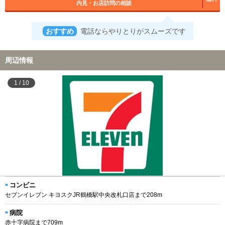
内見・お店訪問の相談
おすすめ
電話ならやりとりがスムーズです
周辺情報
1
/
10
コンビニ
セブンイレブン キヨスクJR鶴橋駅中央改札口店まで208m
病院
赤十字病院まで709m