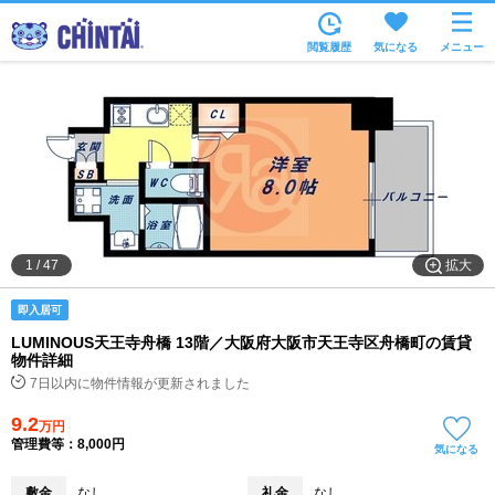
お部屋を探す
閲覧履歴
気になる
メニュー
沿線・駅から
住所から
家賃相場から
通勤通学時間から
物件特集から
拡大
1
/
47
不動産会社から
即入居可
TOP
LUMINOUS天王寺舟橋 13階／大阪府大阪市天王寺区舟橋町の賃貸
物件詳細
7日以内に物件情報が更新されました
9.2
万円
管理費等：8,000円
気になる
敷金
なし
礼金
なし