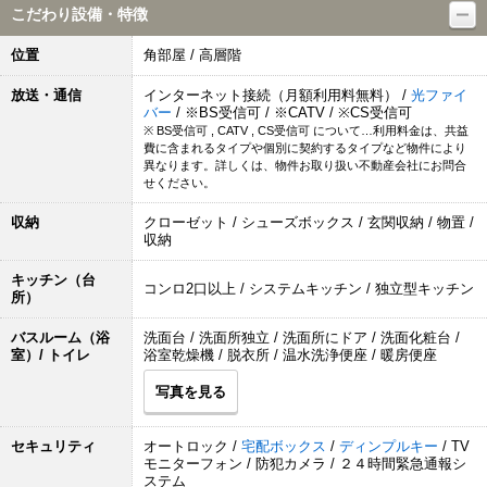
こだわり設備・特徴
位置
角部屋 / 高層階
放送・通信
インターネット接続（月額利用料無料） /
光ファイ
バー
/ ※BS受信可 / ※CATV / ※CS受信可
※ BS受信可 , CATV , CS受信可 について…利用料金は、共益
費に含まれるタイプや個別に契約するタイプなど物件により
異なります。詳しくは、物件お取り扱い不動産会社にお問合
せください。
収納
クローゼット / シューズボックス / 玄関収納 / 物置 /
収納
キッチン（台
コンロ2口以上 / システムキッチン / 独立型キッチン
所）
バスルーム（浴
洗面台 / 洗面所独立 / 洗面所にドア / 洗面化粧台 /
室）/ トイレ
浴室乾燥機 / 脱衣所 / 温水洗浄便座 / 暖房便座
写真を見る
セキュリティ
オートロック /
宅配ボックス
/
ディンプルキー
/ TV
モニターフォン / 防犯カメラ / ２４時間緊急通報シ
ステム