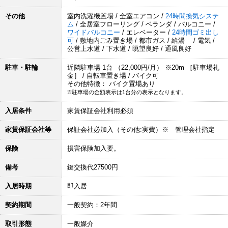
その他
室内洗濯機置場 / 全室エアコン /
24時間換気システ
ム
/ 全居室フローリング / ベランダ / バルコニー /
ワイドバルコニー
/ エレベーター /
24時間ゴミ出し
可
/ 敷地内ごみ置き場 / 都市ガス / 給湯 / 電気 /
公営上水道 / 下水道 / 眺望良好 / 通風良好
駐車・駐輪
近隣駐車場 1台 （22,000円/月） ※20m ［駐車場礼
金］ / 自転車置き場 / バイク可
その他特徴： バイク置場あり
※駐車場の金額表示は1台分の表示となります。
入居条件
家賃保証会社利用必須
家賃保証会社等
保証会社必加入（その他:実費）※ 管理会社指定
保険
損害保険加入要。
備考
鍵交換代27500円
入居時期
即入居
契約期間
一般契約：2年間
取引形態
一般媒介