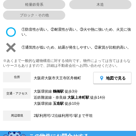
軽量鉄骨系
木造
ブロック・その他
①防音性が高い。②耐震性が高い。③火や熱に強いため、火災に強
い。
①通気性が低いため、結露が発生しやすい。②家賃が比較的高い。
※あくまで一般的な建物構造に対する傾向です。物件によっては当てはまらな
いケースもありますので、詳細は不動産会社へお問い合わせください。
住所
地図で見る
大阪府大阪市天王寺区舟橋町
大阪環状線
鶴橋駅
徒歩3分
交通・アクセス
近鉄難波線・奈良線
大阪上本町駅
徒歩14分
大阪環状線
玉造駅
徒歩10分
2駅利用可/ 2沿線利用可/ 駅まで平坦
周辺環境