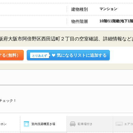
建物種別
マンション
物件階層
10階/11階建(地下1階
大阪府大阪市阿倍野区西田辺町２丁目の空室確認、詳細情報な
する
（無料）
気になるリストに追加する
とりあえず
チェック！
ーホン
室内洗濯機置き場
駐車場付き
エア