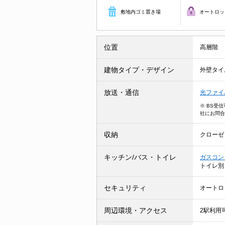
敷地内ゴミ置き場
オートロッ
位置
高層階
建物タイプ・デザイン
外壁タイ
放送・通信
光ファイ
※ BS受
社にお問合
収納
クローゼ
キッチン/バス・トイレ
ガスコン
トイレ
セキュリティ
オートロ
周辺環境・アクセス
2駅利用