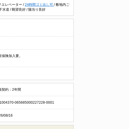
/
エレベーター
/
24時間ゴミ出し可
/
敷地内ご
下水道
/
眺望良好
/
陽当り良好
害保険加入要。
般契約：2年間
1004370-065685000227228-0001
26/08/16