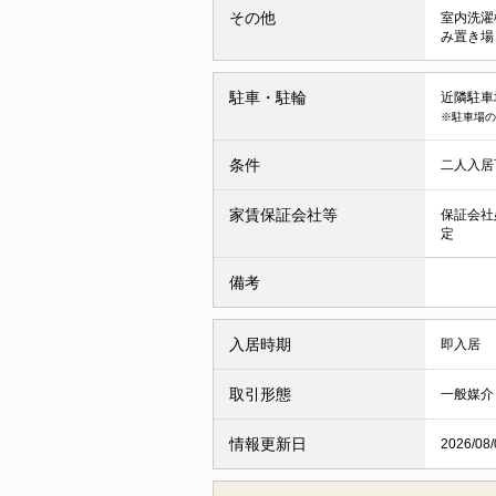
その他
室内洗濯
み置き
駐車・駐輪
近隣駐車場
※駐車場の
条件
二人入
家賃保証会社等
保証会社
定
備考
入居時期
即入居
取引形態
一般媒介
情報更新日
2026/08/