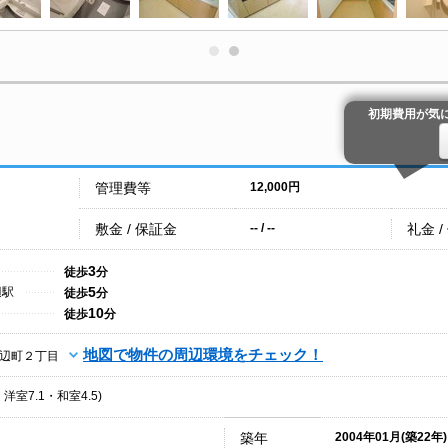
初期費用が気
管理費等
12,000円
敷金 / 保証金
礼金 /
-- / --
3
徒歩
分
5
辺駅
徒歩
分
10
徒歩
分
地図で物件の周辺環境をチェック！
辺町２丁目
・洋室7.1・和室4.5)
築年
2004年01月(築22年)