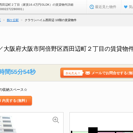
田辺町２丁目（家賃16.4万円/3LDK）の賃貸物件詳細
最近見た物件
気
0002272280001）
区
鶴ケ丘駅
クラウンハイム西田辺 10階の賃貸物件
階／大阪府大阪市阿倍野区西田辺町２丁目の賃貸物
時間55分53秒
メールでお問合せする
（無
かんたん！
の収納スペース☆
内見する
（無料）