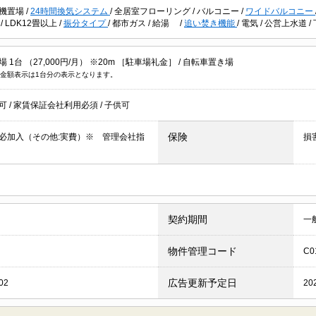
機置場
/
24時間換気システム
/
全居室フローリング
/
バルコニー
/
ワイドバルコニー
場
/
LDK12畳以上
/
振分タイプ
/
都市ガス
/
給湯
/
追い焚き機能
/
電気
/
公営上水道
/
 1台 （27,000円/月） ※20m ［駐車場礼金］ /
自転車置き場
金額表示は1台分の表示となります。
居可
/
家賃保証会社利用必須
/
子供可
保険
必加入（その他:実費）※ 管理会社指
損
契約期間
一
物件管理コード
C0
広告更新予定日
02
20