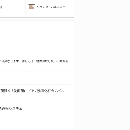
焚き
ベランダ・バルコニー
件により異なります。詳しくは、物件お取り扱い不動産会
面所独立
/
洗面所にドア
/
洗面化粧台
/
バス・
急通報システム