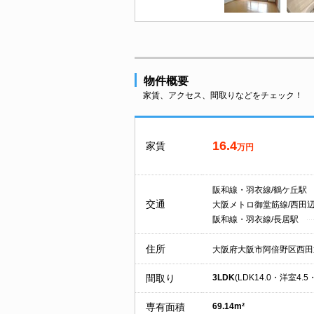
物件概要
家賃、アクセス、間取りなどをチェック！
16.4
家賃
万円
阪和線・羽衣線/鶴ケ丘駅
交通
大阪メトロ御堂筋線/西田
阪和線・羽衣線/長居駅
住所
大阪府大阪市阿倍野区西田
間取り
3LDK
(LDK14.0・洋室4.5
専有面積
69.14m²