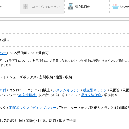
ク
ウォークインクローゼット
独立洗面台
追い
ル張り
バー
/
※BS受信可
/
※CS受信可
信可 , CS受信可 について…利用料金は、共益費に含まれるタイプや個別に契約するタイプなど物
せください。
ット
/
シューズボックス
/
玄関収納
/
物置
/
収納
ロ付
/
コンロ2口
/
コンロ2口以上
/
システムキッチン
/
独立型キッチン
/
洗面台
/
洗
別
/
シャワー
/
浴室乾燥機
/
脱衣所
/
浴室に窓
/
トイレ
/
温水洗浄便座
/
暖房便座
ック
/
宅配ボックス
/
ディンプルキー
/
TVモニターフォン
/
防犯カメラ
/
２４時間緊
可
/
2沿線利用可
/
閑静な住宅地
/
駅前
/
駅まで平坦