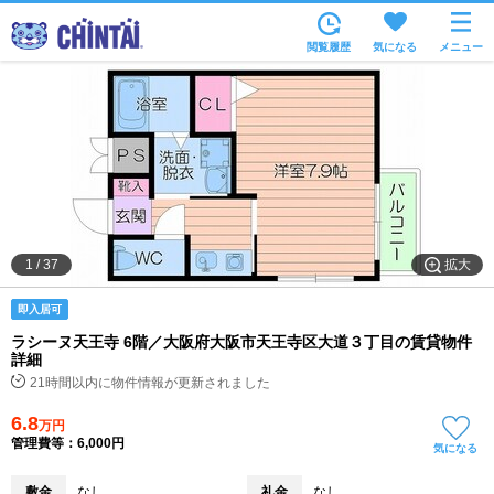
お部屋を探す
閲覧履歴
気になる
メニュー
沿線・駅から
住所から
家賃相場から
通勤通学時間から
物件特集から
拡大
1
/
37
不動産会社から
即入居可
TOP
ラシーヌ天王寺 6階／大阪府大阪市天王寺区大道３丁目の賃貸物件
詳細
21時間以内に物件情報が更新されました
6.8
万円
管理費等：6,000円
気になる
敷金
なし
礼金
なし