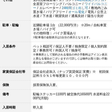
全居室フローリング / バルコニー /
ワイドバルコニ
ー
/ エレベーター /
24時間ゴミ出し可
/ 敷地内ごみ
置き場 / バリアフリー /
オール電化
/ 電気 / 公営上
水道 / 下水道 / 眺望良好 / 通風良好 / 陽当り良好
駐車・駐輪
近隣駐車場 1台 （22,000円/月） ※20m / 自転車置
き場 / バイク可
その他特徴： バイク置場あり
※駐車場の金額表示は1台分の表示となります。
入居条件
ペット相談可 / 保証人不要 / 独身限定 / 個人契約限
定 / 事務所可 / 外国人可 / 独身可
※事務所として契約される場合の仲介手数料はアイコン表示
と異なる場合がございますので詳しくは物件お取り扱い不動
産会社にお問合せください。
家賃保証会社等
保証会社必加入（ナップ賃貸保証:実費）※ 初回保
証料５０％１年毎更新１０，０００円
保険
損害保険加入要。
備考
駐輪ステッカー1100円 鍵交換代16500円 水道料金22
00円(月額)
入居時期
即入居