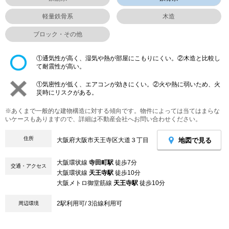
軽量鉄骨系
木造
ブロック・その他
①通気性が高く、湿気や熱が部屋にこもりにくい。②木造と比較し
て耐震性が高い。
①気密性が低く、エアコンが効きにくい。②火や熱に弱いため、火
災時にリスクがある。
※あくまで一般的な建物構造に対する傾向です。物件によっては当てはまらな
いケースもありますので、詳細は不動産会社へお問い合わせください。
住所
地図で見る
大阪府大阪市天王寺区大道３丁目
大阪環状線
寺田町駅
徒歩7分
交通・アクセス
大阪環状線
天王寺駅
徒歩10分
大阪メトロ御堂筋線
天王寺駅
徒歩10分
2駅利用可/ 3沿線利用可
周辺環境