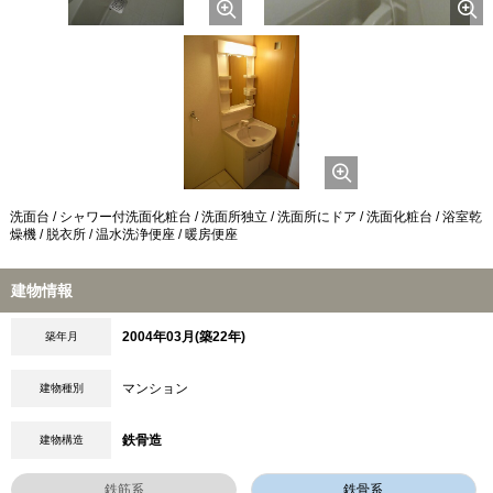
洗面台 / シャワー付洗面化粧台 / 洗面所独立 / 洗面所にドア / 洗面化粧台 / 浴室乾
燥機 / 脱衣所 / 温水洗浄便座 / 暖房便座
建物情報
2004年03月(築22年)
築年月
マンション
建物種別
鉄骨造
建物構造
鉄筋系
鉄骨系