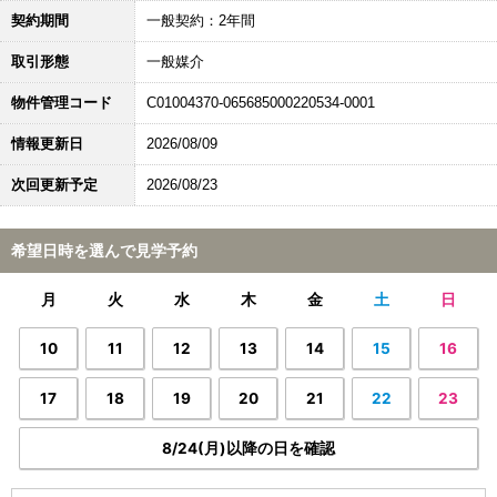
契約期間
一般契約：2年間
取引形態
一般媒介
物件管理コード
C01004370-065685000220534-0001
情報更新日
2026/08/09
次回更新予定
2026/08/23
希望日時を選んで見学予約
月
火
水
木
金
土
日
10
11
12
13
14
15
16
17
18
19
20
21
22
23
8/24(月)以降の日を確認