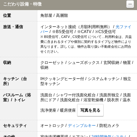
こだわり設備・特徴
位置
角部屋 / 高層階
放送・通信
インターネット接続（月額利用料無料） /
光ファイ
バー
/ ※BS受信可 / ※CATV / ※CS受信可
※ BS受信可 , CATV , CS受信可 について…利用料金は、共益
費に含まれるタイプや個別に契約するタイプなど物件により
異なります。詳しくは、物件お取り扱い不動産会社にお問合
せください。
収納
クローゼット / シューズボックス / 玄関収納 / 物置 /
収納
キッチン（台
IHクッキングヒーター付 / システムキッチン / 独立
所）
型キッチン
バスルーム（浴
洗面台 / シャワー付洗面化粧台 / 洗面所独立 / 洗面
室）/ トイレ
所にドア / 洗面化粧台 / 浴室乾燥機 / 脱衣所 / 温水
洗浄便座 / 暖房便座
写真を見る
セキュリティ
オートロック /
ディンプルキー
/ 防犯カメラ
その他
室内洗濯機置場 / エアコン /
24時間換気システム
/