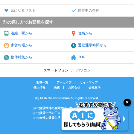
気になるリスト
保存中の条件
別の探し方でお部屋を探す
沿線・駅から
住所から
家賃相場から
通勤通学時間から
物件特集から
TOP
スマートフォン
パソコン
地域一覧
アーカイブ
サイトマップ
個人情報
免責
お問合せ
会社案内
(C) CHINTAI Corporation All rights reserved.
[PR]賃貸物件の疑問解決！教えてエイブルAGENT
[PR]賃貸生活の工夫を紹介！CHINTAI情報局
[PR]女性の賃貸生活を応援！Woman.CHINTAI