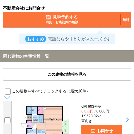
不動産会社にお問合せ
見学予約する
無料
内見・お店訪問の相談
おすすめ
電話ならやりとりがスムーズです
同じ建物の空室情報一覧
この建物の情報を見る
この建物をすべてチェックする（最大10件）
6階 603号室
6.8万円
/ 6,000円
1K / 23.92㎡
東向き
お問合せ