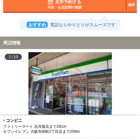
見学予約する
無料
内見・お店訪問の相談
おすすめ
電話ならやりとりがスムーズです
周辺情報
1
/
10
コンビニ
ファミリーマート 北河堀店まで281m
セブンイレブン 大阪寺田町2丁目店まで259m