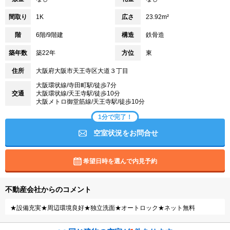
間取り
1K
広さ
23.92m²
階
6階/9階建
構造
鉄骨造
築年数
築22年
方位
東
住所
大阪府大阪市天王寺区大道３丁目
大阪環状線/寺田町駅/徒歩7分
交通
大阪環状線/天王寺駅/徒歩10分
大阪メトロ御堂筋線/天王寺駅/徒歩10分
1分で完了！
空室状況をお問合せ
希望日時を選んで内見予約
不動産会社からのコメント
★設備充実★周辺環境良好★独立洗面★オートロック★ネット無料