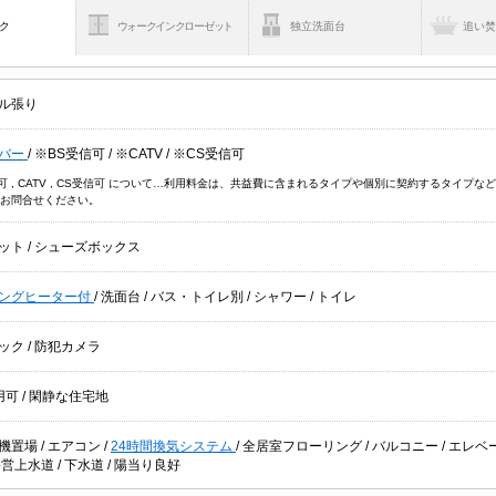
ク
ウォークインクローゼット
独立洗面台
追い
ル張り
バー
/
※BS受信可
/
※CATV
/
※CS受信可
信可 , CATV , CS受信可 について…利用料金は、共益費に含まれるタイプや個別に契約するタイ
お問合せください。
ット
/
シューズボックス
キングヒーター付
/
洗面台
/
バス・トイレ別
/
シャワー
/
トイレ
ック
/
防犯カメラ
用可
/
閑静な住宅地
機置場
/
エアコン
/
24時間換気システム
/
全居室フローリング
/
バルコニー
/
エレベ
公営上水道
/
下水道
/
陽当り良好