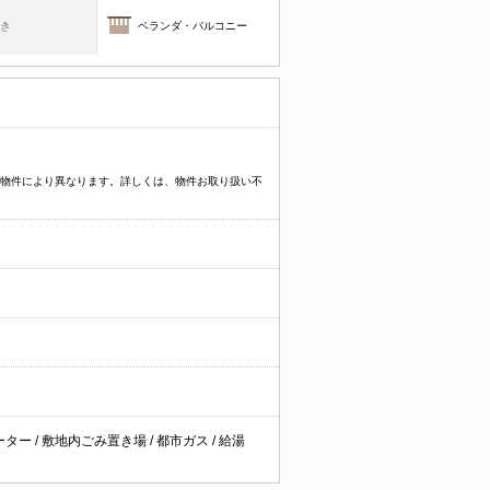
焚き
ベランダ・バルコニー
プなど物件により異なります。詳しくは、物件お取り扱い不
ーター
/
敷地内ごみ置き場
/
都市ガス
/
給湯