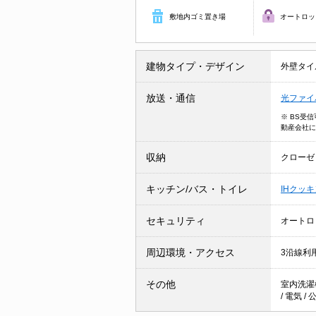
敷地内ゴミ置き場
オートロッ
建物タイプ・デザイン
外壁タイ
放送・通信
光ファイ
※ BS受
動産会社に
収納
クローゼ
キッチン/バス・トイレ
IHクッ
セキュリティ
オートロ
周辺環境・アクセス
3沿線利
その他
室内洗濯
/
電気
/