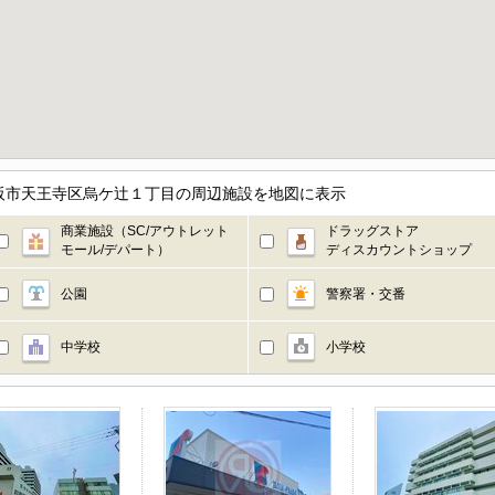
阪市天王寺区烏ケ辻１丁目の周辺施設を地図に表示
商業施設（SC/アウトレット
ドラッグストア
モール/デパート）
ディスカウントショップ
公園
警察署・交番
中学校
小学校