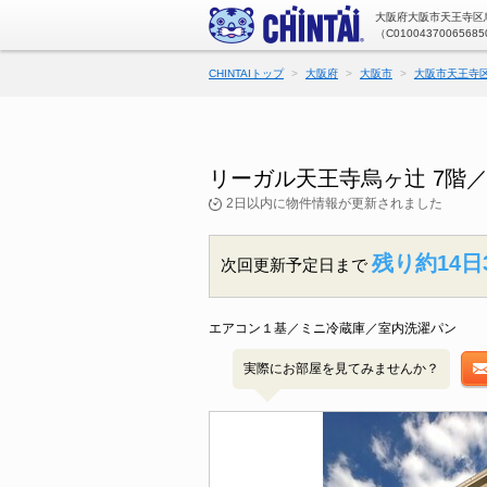
大阪府大阪市天王寺区烏
（C01004370065685
CHINTAIトップ
大阪府
大阪市
大阪市天王寺
リーガル天王寺烏ヶ辻 7階
2日以内に物件情報が更新されました
残り約14日
次回更新予定日まで
エアコン１基／ミニ冷蔵庫／室内洗濯パン
実際にお部屋を見てみませんか？