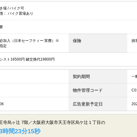
き場
/
バイク可
徴：
バイク置場あり
要
保険
必加入（日本セーフティー:実費）※
損
指定
スト16500円 鍵交換代19800円
契約期間
一
物件管理コード
C0
広告更新予定日
06
20
天王寺烏ヶ辻 7階／大阪府大阪市天王寺区烏ケ辻１丁目の
3時間23分14秒