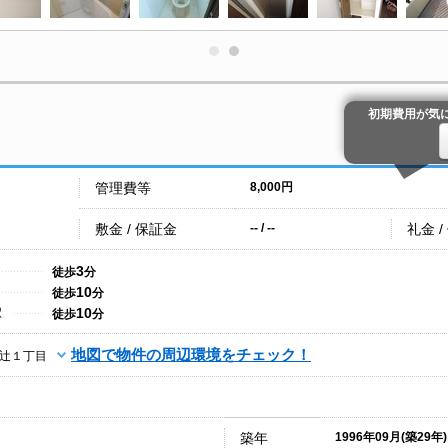
初期費用が気
管理費等
8,000円
敷金 / 保証金
礼金 /
-- / --
3
徒歩
分
10
徒歩
分
10
駅
徒歩
分
地図で物件の周辺環境をチェック！
辻１丁目
築年
1996年09月(築29年)