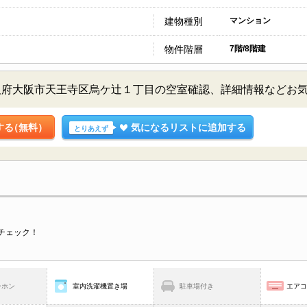
建物種別
マンション
物件階層
7階/8階建
阪府大阪市天王寺区烏ケ辻１丁目の空室確認、詳細情報などお
する
（無料）
気になるリストに追加する
とりあえず
チェック！
ーホン
室内洗濯機置き場
駐車場付き
エア