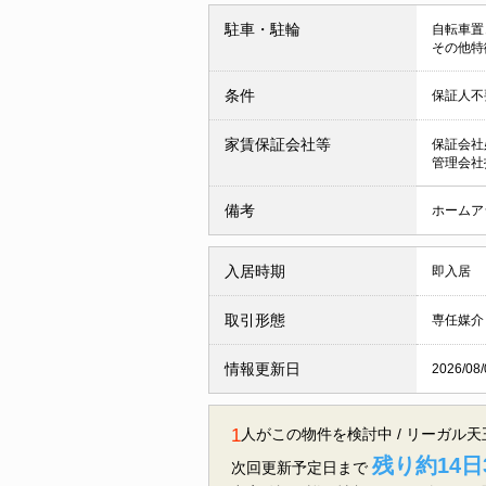
駐車・駐輪
自転車置
その他特
条件
保証人不
家賃保証会社等
保証会社
管理会社
備考
ホームアシ
入居時期
即入居
取引形態
専任媒介
情報更新日
2026/08/
1
人がこの物件を検討中 / リーガル
残り約14日
次回更新予定日まで