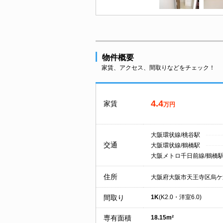
物件概要
家賃、アクセス、間取りなどをチェック！
4.4
家賃
万円
大阪環状線/桃谷駅
交通
大阪環状線/鶴橋駅
大阪メトロ千日前線/鶴橋
住所
大阪府大阪市天王寺区烏ケ
間取り
1K
(K2.0・洋室6.0)
専有面積
18.15m²