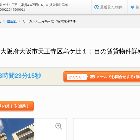
ケ辻１丁目（家賃4.4万円/1K）の賃貸物件詳細
最近見た物件
気
0002204450001）
区
桃谷駅
リーガル天王寺烏ヶ辻 7階の賃貸物件
／大阪府大阪市天王寺区烏ケ辻１丁目の賃貸物件詳
3時間23分14秒
メールでお問合せする
（無
かんたん！
内見する
（無料）