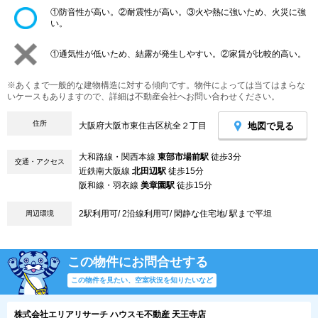
①防音性が高い。②耐震性が高い。③火や熱に強いため、火災に強
い。
①通気性が低いため、結露が発生しやすい。②家賃が比較的高い。
※あくまで一般的な建物構造に対する傾向です。物件によっては当てはまらな
いケースもありますので、詳細は不動産会社へお問い合わせください。
住所
地図で見る
大阪府大阪市東住吉区杭全２丁目
大和路線・関西本線
東部市場前駅
徒歩3分
交通・アクセス
近鉄南大阪線
北田辺駅
徒歩15分
阪和線・羽衣線
美章園駅
徒歩15分
2駅利用可/ 2沿線利用可/ 閑静な住宅地/ 駅まで平坦
周辺環境
この物件にお問合せする
この物件を見たい、空室状況を知りたいなど
株式会社エリアリサーチ ハウスモ不動産 天王寺店