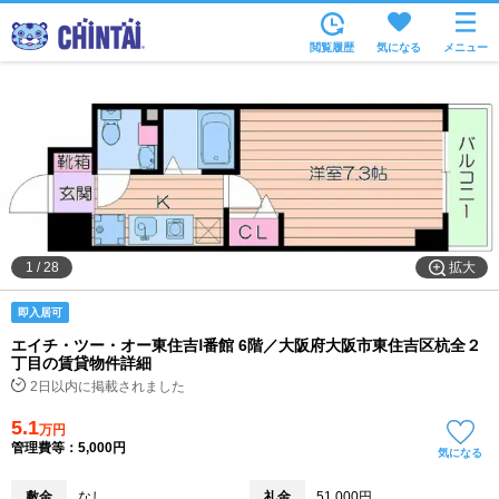
お部屋を探す
閲覧履歴
気になる
メニュー
沿線・駅から
住所から
家賃相場から
通勤通学時間から
物件特集から
拡大
1
/
28
不動産会社から
即入居可
TOP
エイチ・ツー・オー東住吉Ⅰ番館 6階／大阪府大阪市東住吉区杭全２
丁目の賃貸物件詳細
2日以内に掲載されました
5.1
万円
管理費等：5,000円
気になる
敷金
なし
礼金
51,000円