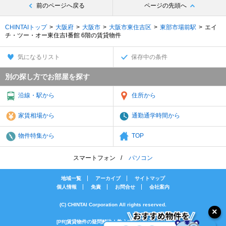
前のページへ戻る
ページの先頭へ
CHINTAIトップ
大阪府
大阪市
大阪市東住吉区
東部市場前駅
エイ
チ・ツー・オー東住吉Ⅰ番館 6階の賃貸物件
気になるリスト
保存中の条件
別の探し方でお部屋を探す
沿線・駅から
住所から
家賃相場から
通勤通学時間から
物件特集から
TOP
スマートフォン
パソコン
地域一覧
アーカイブ
サイトマップ
個人情報
免責
お問合せ
会社案内
(C) CHINTAI Corporation All rights reserved.
[PR]賃貸物件の疑問解決！教えてエイブルAGENT