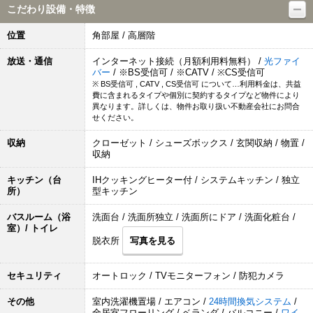
こだわり設備・特徴
位置
角部屋 / 高層階
放送・通信
インターネット接続（月額利用料無料） /
光ファイ
バー
/ ※BS受信可 / ※CATV / ※CS受信可
※ BS受信可 , CATV , CS受信可 について…利用料金は、共益
費に含まれるタイプや個別に契約するタイプなど物件により
異なります。詳しくは、物件お取り扱い不動産会社にお問合
せください。
収納
クローゼット / シューズボックス / 玄関収納 / 物置 /
収納
キッチン（台
IHクッキングヒーター付 / システムキッチン / 独立
所）
型キッチン
バスルーム（浴
洗面台 / 洗面所独立 / 洗面所にドア / 洗面化粧台 /
室）/ トイレ
脱衣所
写真を見る
セキュリティ
オートロック / TVモニターフォン / 防犯カメラ
その他
室内洗濯機置場 / エアコン /
24時間換気システム
/
全居室フローリング / ベランダ / バルコニー /
ワイ