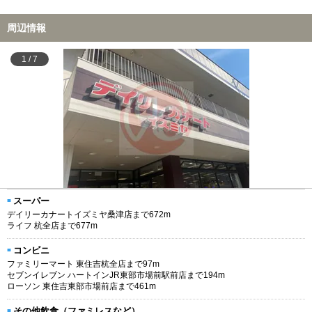
周辺情報
1
/
7
スーパー
デイリーカナートイズミヤ桑津店まで672m
ライフ 杭全店まで677m
コンビニ
ファミリーマート 東住吉杭全店まで97m
セブンイレブン ハートインJR東部市場前駅前店まで194m
ローソン 東住吉東部市場前店まで461m
その他飲食（ファミレスなど）