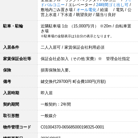
ドバルコニー
/ エレベーター /
24時間ゴミ出し可
/
敷地内ごみ置き場 /
オール電化
/ 給湯 / 電気 / 公
営上水道 / 下水道 / 眺望良好 / 陽当り良好
駐車・駐輪
近隣駐車場 1台 （15,000円/月） ※20m / 自転車置
き場
※駐車場の金額表示は1台分の表示となります。
入居条件
二人入居可 / 家賃保証会社利用必須
家賃保証会社等
保証会社必加入（その他:実費）※ 管理会社指定
保険
損害保険加入要。
備考
鍵交換代29700円 町会費100円(月額)
入居時期
即入居
契約期間
一般契約：2年間
取引形態
一般媒介
物件管理コード
C01004370-065685000198325-0001