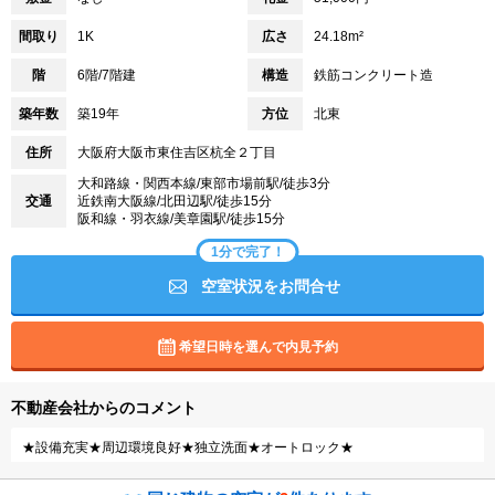
間取り
1K
広さ
24.18m²
階
6階/7階建
構造
鉄筋コンクリート造
築年数
築19年
方位
北東
住所
大阪府大阪市東住吉区杭全２丁目
大和路線・関西本線/東部市場前駅/徒歩3分
交通
近鉄南大阪線/北田辺駅/徒歩15分
阪和線・羽衣線/美章園駅/徒歩15分
1分で完了！
空室状況をお問合せ
希望日時を選んで内見予約
不動産会社からのコメント
★設備充実★周辺環境良好★独立洗面★オートロック★