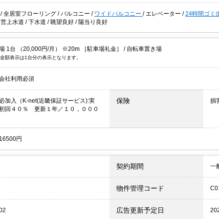
ン
/
全居室フローリング
/
バルコニー
/
ワイドバルコニー
/
エレベーター
/
24時間ゴミ
公営上水道
/
下水道
/
眺望良好
/
陽当り良好
 1台 （20,000円/月） ※20m ［駐車場礼金］ /
自転車置き場
金額表示は1台分の表示となります。
会社利用必須
保険
加入（K-net(近畿保証サービス):実
損
初回４０％ 更新１年／１０，０００
6500円
契約期間
一
物件管理コード
C0
広告更新予定日
02
20