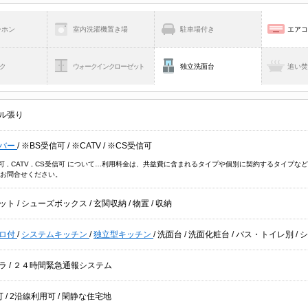
ーホン
室内洗濯機置き場
駐車場付き
エア
ク
ウォークインクローゼット
独立洗面台
追い
ル張り
バー
/
※BS受信可
/
※CATV
/
※CS受信可
信可 , CATV , CS受信可 について…利用料金は、共益費に含まれるタイプや個別に契約するタイ
お問合せください。
ット
/
シューズボックス
/
玄関収納
/
物置
/
収納
ロ付
/
システムキッチン
/
独立型キッチン
/
洗面台
/
洗面化粧台
/
バス・トイレ別
/
メラ
/
２４時間緊急通報システム
可
/
2沿線利用可
/
閑静な住宅地