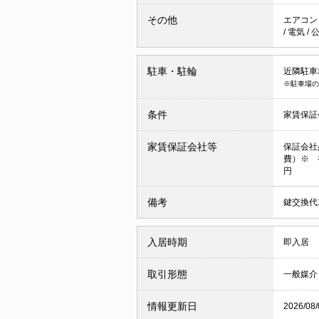
その他
エアコ
/
電気
/
駐車・駐輪
近隣駐車場
※駐車場の
条件
家賃保証
家賃保証会社等
保証会社必
費）※ 
円
備考
鍵交換代1
入居時期
即入居
取引形態
一般媒介
情報更新日
2026/08/