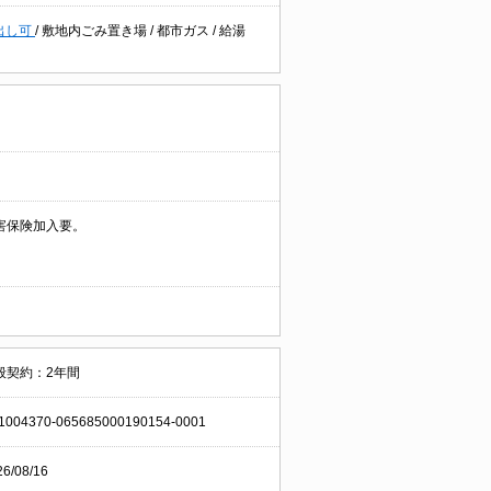
出し可
/
敷地内ごみ置き場
/
都市ガス
/
給湯
害保険加入要。
般契約：2年間
1004370-065685000190154-0001
26/08/16