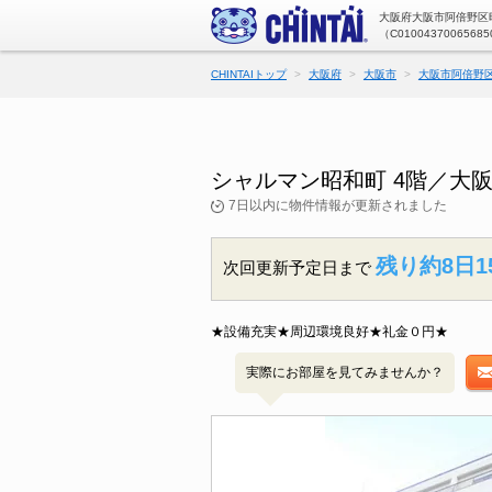
大阪府大阪市阿倍野区昭
（C01004370065685
CHINTAIトップ
大阪府
大阪市
大阪市阿倍野
シャルマン昭和町 4階／大
7日以内に物件情報が更新されました
残り約8日1
次回更新予定日まで
★設備充実★周辺環境良好★礼金０円★
実際にお部屋を見てみませんか？