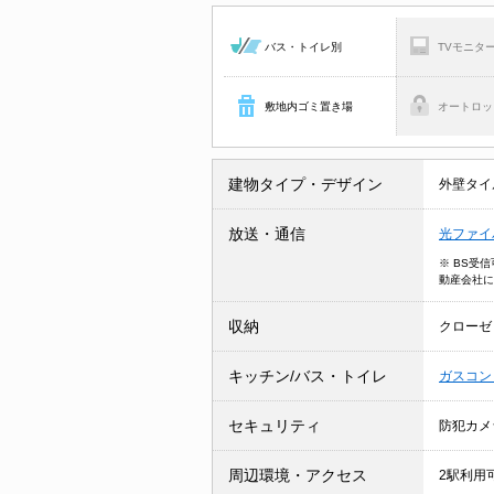
バス・トイレ別
TVモニタ
敷地内ゴミ置き場
オートロッ
建物タイプ・デザイン
外壁タイ
放送・通信
光ファイ
※ BS受
動産会社に
収納
クローゼ
キッチン/バス・トイレ
ガスコン
セキュリティ
防犯カ
周辺環境・アクセス
2駅利用