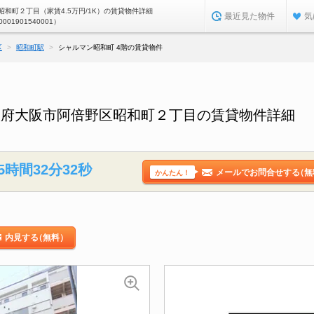
和町２丁目（家賃4.5万円/1K）の賃貸物件詳細
最近見た物件
気
0001901540001）
区
昭和町駅
シャルマン昭和町 4階の賃貸物件
阪府大阪市阿倍野区昭和町２丁目の賃貸物件詳細
5時間32分31秒
メールでお問合せする
（無
かんたん！
内見する
（無料）