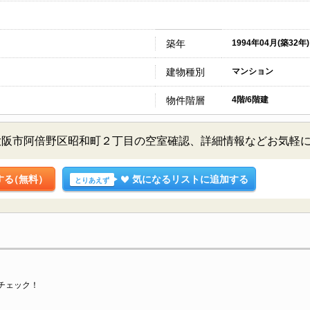
築年
1994年04月(築32年)
建物種別
マンション
物件階層
4階/6階建
大阪市阿倍野区昭和町２丁目の空室確認、詳細情報などお気軽
する
（無料）
気になるリストに追加する
とりあえず
チェック！