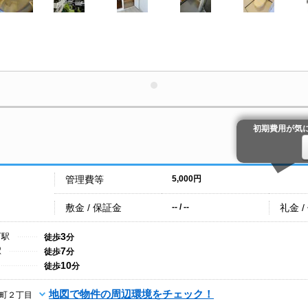
初期費用が気
管理費等
5,000円
敷金 / 保証金
礼金 /
-- / --
3
町駅
徒歩
分
7
駅
徒歩
分
10
徒歩
分
地図で物件の周辺環境をチェック！
町２丁目