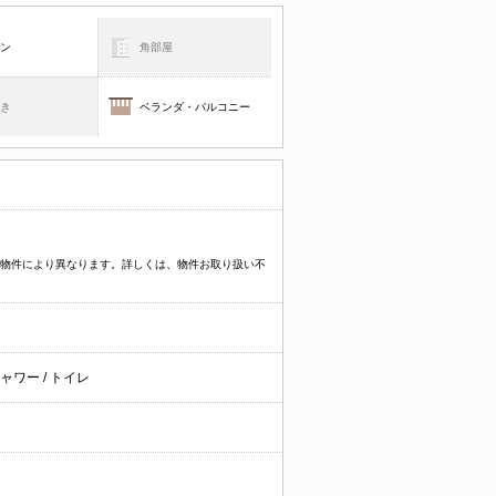
コン
角部屋
焚き
ベランダ・バルコニー
プなど物件により異なります。詳しくは、物件お取り扱い不
シャワー
/
トイレ