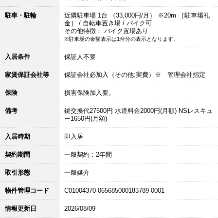
駐車・駐輪
近隣駐車場 1台 （33,000円/月） ※20m ［駐車場礼
金］ / 自転車置き場 / バイク可
その他特徴： バイク置場あり
※駐車場の金額表示は1台分の表示となります。
入居条件
保証人不要
家賃保証会社等
保証会社必加入（その他:実費）※ 管理会社指定
保険
損害保険加入要。
備考
鍵交換代27500円 水道料金2000円(月額) NSレスキュ
ー1650円(月額)
入居時期
即入居
契約期間
一般契約：2年間
取引形態
一般媒介
物件管理コード
C01004370-065685000183789-0001
情報更新日
2026/08/09