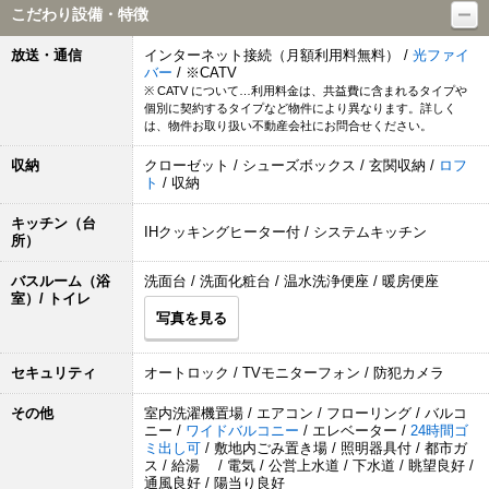
こだわり設備・特徴
放送・通信
インターネット接続（月額利用料無料） /
光ファイ
バー
/ ※CATV
※ CATV について…利用料金は、共益費に含まれるタイプや
個別に契約するタイプなど物件により異なります。詳しく
は、物件お取り扱い不動産会社にお問合せください。
収納
クローゼット / シューズボックス / 玄関収納 /
ロフ
ト
/ 収納
キッチン（台
IHクッキングヒーター付 / システムキッチン
所）
バスルーム（浴
洗面台 / 洗面化粧台 / 温水洗浄便座 / 暖房便座
室）/ トイレ
写真を見る
セキュリティ
オートロック / TVモニターフォン / 防犯カメラ
その他
室内洗濯機置場 / エアコン / フローリング / バルコ
ニー /
ワイドバルコニー
/ エレベーター /
24時間ゴ
ミ出し可
/ 敷地内ごみ置き場 / 照明器具付 / 都市ガ
ス / 給湯 / 電気 / 公営上水道 / 下水道 / 眺望良好 /
通風良好 / 陽当り良好