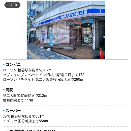
1
/
10
コンビニ
ローソン 桃谷駅前店まで207m
セブンイレブン ハートインJR桃谷駅南口店まで178m
ローソンサテライト 第二大阪警察病院店まで290m
病院
第二大阪警察病院まで212m
警察病院まで777m
スーパー
万代 桃谷駅前店まで381m
イズミヤ 国分町店まで558m