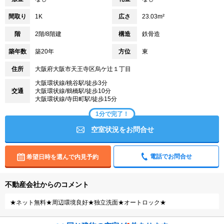
間取り
1K
広さ
23.03m²
階
2階/8階建
構造
鉄骨造
築年数
築20年
方位
東
住所
大阪府大阪市天王寺区烏ケ辻１丁目
大阪環状線/桃谷駅/徒歩3分
交通
大阪環状線/鶴橋駅/徒歩10分
大阪環状線/寺田町駅/徒歩15分
1分で完了！
空室状況をお問合せ
電話でお問合せ
希望日時を選んで内見予約
不動産会社からのコメント
★ネット無料★周辺環境良好★独立洗面★オートロック★