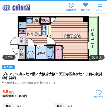
お部屋を探す
閲覧履歴
気になる
メニュー
沿線・駅から
住所から
家賃相場から
通勤通学時間から
物件特集から
拡大
1
/
29
不動産会社から
即入居可
TOP
プレアデス烏ヶ辻 2階／大阪府大阪市天王寺区烏ケ辻１丁目の賃貸
物件詳細
5時間以内に物件情報が更新されました
5.5
万円
管理費等：8,000円
気になる
敷金
なし
礼金
なし