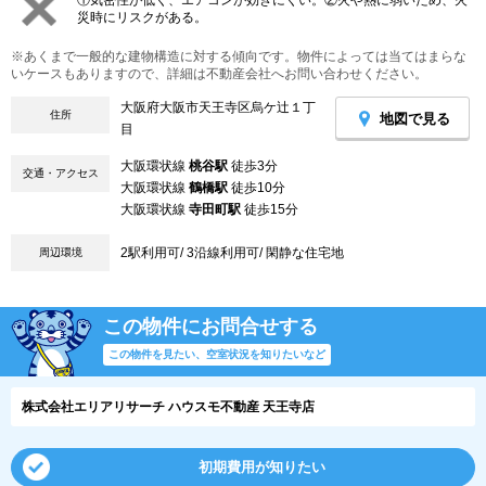
①気密性が低く、エアコンが効きにくい。②火や熱に弱いため、火
災時にリスクがある。
※あくまで一般的な建物構造に対する傾向です。物件によっては当てはまらな
いケースもありますので、詳細は不動産会社へお問い合わせください。
大阪府大阪市天王寺区烏ケ辻１丁
住所
地図で見る
目
大阪環状線
桃谷駅
徒歩3分
交通・アクセス
大阪環状線
鶴橋駅
徒歩10分
大阪環状線
寺田町駅
徒歩15分
2駅利用可/ 3沿線利用可/ 閑静な住宅地
周辺環境
この物件にお問合せする
この物件を見たい、空室状況を知りたいなど
株式会社エリアリサーチ ハウスモ不動産 天王寺店
初期費用が知りたい