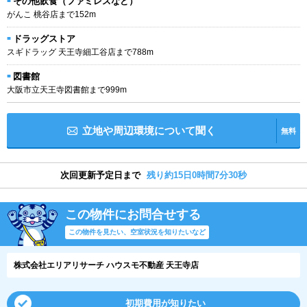
その他飲食（ファミレスなど）
がんこ 桃谷店まで152m
ドラッグストア
スギドラッグ 天王寺細工谷店まで788m
図書館
大阪市立天王寺図書館まで999m
立地や周辺環境について聞く
無料
次回更新予定日まで
残り約15日0時間7分29秒
この物件にお問合せする
この物件を見たい、空室状況を知りたいなど
株式会社エリアリサーチ ハウスモ不動産 天王寺店
初期費用が知りたい