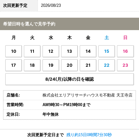
次回更新予定
2026/08/23
希望日時を選んで見学予約
月
火
水
木
金
土
日
10
11
12
13
14
15
16
17
18
19
20
21
22
23
8/24(月)以降の日を確認
店舗名:
株式会社エリアリサーチハウスモ不動産 天王寺店
営業時間:
AM9時30～PM19時00まで
定休日:
年中無休
次回更新予定日まで
残り約15日0時間7分29秒