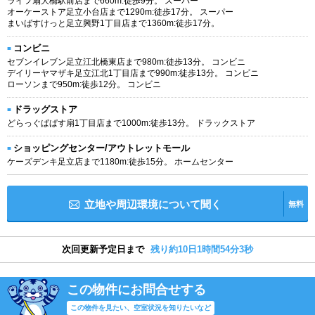
ライフ扇大橋駅前店まで660m:徒歩9分。 スーパー
オーケーストア足立小台店まで1290m:徒歩17分。 スーパー
まいばすけっと足立興野1丁目店まで1360m:徒歩17分。
コンビニ
セブンイレブン足立江北橋東店まで980m:徒歩13分。 コンビニ
デイリーヤマザキ足立江北1丁目店まで990m:徒歩13分。 コンビニ
ローソンまで950m:徒歩12分。 コンビニ
ドラッグストア
どらっぐぱぱす扇1丁目店まで1000m:徒歩13分。 ドラックストア
ショッピングセンター/アウトレットモール
ケーズデンキ足立店まで1180m:徒歩15分。 ホームセンター
立地や周辺環境について聞く
無料
次回更新予定日まで
残り約10日1時間54分2秒
この物件にお問合せする
この物件を見たい、空室状況を知りたいなど