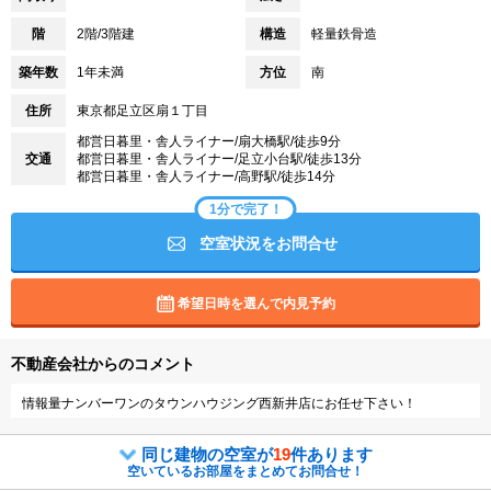
階
2階/3階建
構造
軽量鉄骨造
築年数
1年未満
方位
南
住所
東京都足立区扇１丁目
都営日暮里・舎人ライナー/扇大橋駅/徒歩9分
交通
都営日暮里・舎人ライナー/足立小台駅/徒歩13分
都営日暮里・舎人ライナー/高野駅/徒歩14分
1分で完了！
空室状況をお問合せ
希望日時を選んで内見予約
不動産会社からのコメント
情報量ナンバーワンのタウンハウジング西新井店にお任せ下さい！
同じ建物の空室が
19
件あります
空いているお部屋をまとめてお問合せ！