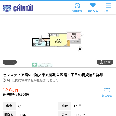
お部屋を探す
閲覧履歴
気になる
メニュー
沿線・駅から
住所から
家賃相場から
通勤通学時間から
物件特集から
拡大
1
/
18
不動産会社から
セレスティア扇VI 2階／東京都足立区扇１丁目の賃貸物件詳細
TOP
6日以内に物件情報が更新されました
12.8
万円
管理費等：5,500円
気になる
敷金
なし
礼金
1ヶ月
間取り
1LDK
広さ
41.82m²