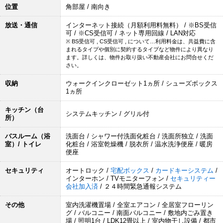
位置
角部屋 / 南向き
放送・通信
インターネット接続（月額利用料無料） / ※BS受信
可 / ※CS受信可 / ネット専用回線 / LAN対応
※ BS受信可 , CS受信可 , について…利用料金は、共益費に含
まれるタイプや個別に契約するタイプなど物件により異なり
ます。詳しくは、物件お取り扱い不動産会社にお問合せくだ
さい。
収納
ウォークインクローゼット1ヵ所 / シューズボックス
1ヵ所
キッチン（台
システムキッチン / グリル付
所）
バスルーム（浴
洗面台 / シャワー付洗面化粧台 / 洗面所独立 / 洗面
室）/ トイレ
化粧台 / 浴室乾燥機 / 脱衣所 / 温水洗浄便座 / 暖房
便座
セキュリティ
オートロック /
宅配ボックス
/
カードキーシステム
/
インターホン / TVモニターフォン /
セキュリティー
会社加入済
/ ２４時間緊急通報システム
その他
室内洗濯機置場 / 全室エアコン / 全居室フローリン
グ / バルコニー / 南面バルコニー / 敷地内ごみ置き
場 / 照明1台 / LDK12畳以上 / 室内物干し設備 / 都市