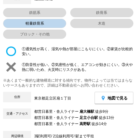
鉄筋系
鉄骨系
軽量鉄骨系
木造
ブロック・その他
①通気性が高く、湿気や熱が部屋にこもりにくい。②家賃が比較的
安い。
①防音性が低い。②気密性が低く、エアコンが効きにくい。③火や
熱に弱いため、火災時にリスクがある。
※あくまで一般的な建物構造に対する傾向です。物件によっては当てはまらな
いケースもありますので、詳細は不動産会社へお問い合わせください。
住所
地図で見る
東京都足立区扇１丁目
都営日暮里・舎人ライナー
扇大橋駅
徒歩9分
交通・アクセス
都営日暮里・舎人ライナー
足立小台駅
徒歩13分
都営日暮里・舎人ライナー
高野駅
徒歩14分
3駅利用可/ 2沿線利用可/ 駅まで平坦
周辺環境