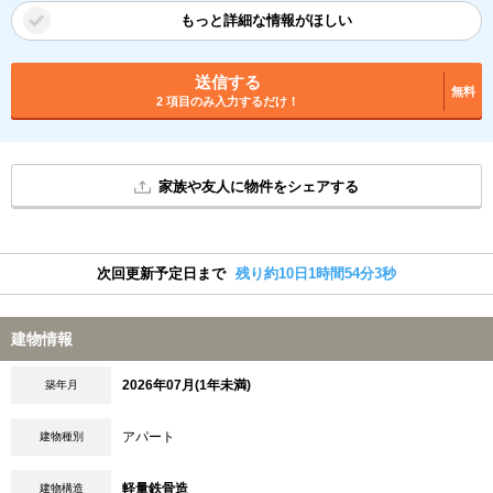
もっと詳細な情報がほしい
送信する
無料
2 項目のみ入力するだけ！
家族や友人に物件をシェアする
次回更新予定日まで
残り約10日1時間54分2秒
建物情報
2026年07月(1年未満)
築年月
アパート
建物種別
軽量鉄骨造
建物構造