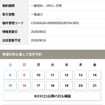
契約期間
一般契約：2年0ヶ月間
取引形態
一般媒介
物件管理コード
C01004166-000000505180764-0001
情報更新日
2026/08/02
次回更新予定
2026/08/16
希望日時を選んで見学予約
土
日
月
火
水
木
金
8
9
10
11
12
13
14
15
16
17
18
19
20
21
8/22(土)以降の日を確認