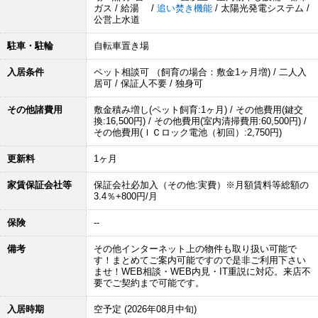
ガス / 給湯 /
追い焚き機能
/ 太陽光発電システム /
公営上水道
駐車・駐輪
自転車置き場
入居条件
ペット相談可 （飼育の場合：敷金1ヶ月増) / 二人入
居可 / 保証人不要 / 独身可
その他諸費用
敷金積み増し(ペット飼育:1ヶ月) / その他費用(鍵交
換:16,500円) / その他費用(室内清掃費用:60,500円) /
その他費用(ＩＣロック電池（初回）:2,750円)
更新料
1ヶ月
家賃保証会社等
保証会社必加入（その他:実費）※月額賃料等総額の
3.4％+800円/月
保険
--
備考
その他インターネット上の物件も取り扱い可能で
す！まとめてご案内可能ですので是非ご利用下さい
ませ！WEB相談・WEB内見・IT重説に対応。来店不
要でご契約まで可能です。
入居時期
空予定 (2026年08月中旬)