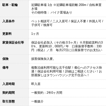
駐車・駐輪
近隣駐車場 1台 ※近隣駐車場距離:200m / 自転車置
き場
その他特徴： バイク置場あり
入居条件
ペット相談可 / 二人入居可 / 保証人不要 / 外国人可 /
子供可 / 独身可
更新料
1ヶ月
家賃保証会社等
保証会社必加入（その他:0.5ヶ月）※月額総賃料の3
0％、更新料10，000円／年 口座振替手数料：330
円（税込）／月 毎月27日に口座振替でのお支払い
保険
損害保険加入要。
備考
複数沿線利用可能な北千住駅！都心へのアクセス快
適！保証会社利用可能！詳細はご相談ください！お
部屋探しはタウンハウジング北千住店へ！
入居時期
即入居
契約期間
一般契約：2年0ヶ月間
取引形態
一般媒介