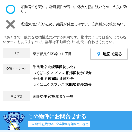
①防音性が高い。②耐震性が高い。③火や熱に強いため、火災に強
い。
①通気性が低いため、結露が発生しやすい。②家賃が比較的高い。
※あくまで一般的な建物構造に対する傾向です。物件によっては当てはまらな
いケースもありますので、詳細は不動産会社へお問い合わせください。
住所
地図で見る
東京都足立区谷中１丁目
千代田線
北綾瀬駅
徒歩4分
交通・アクセス
つくばエクスプレス
青井駅
徒歩18分
千代田線
綾瀬駅
徒歩22分
つくばエクスプレス
六町駅
徒歩28分
閑静な住宅地/ 駅まで平坦
周辺環境
この物件にお問合せする
この物件を見たい、空室状況を知りたいなど