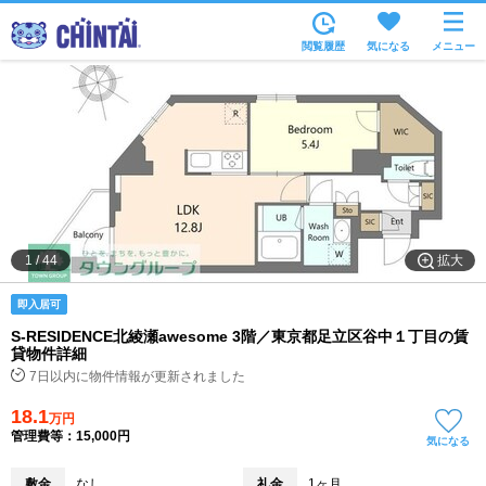
お部屋を探す
閲覧履歴
気になる
メニュー
沿線・駅から
住所から
家賃相場から
通勤通学時間から
物件特集から
拡大
1
/
44
不動産会社から
即入居可
TOP
S-RESIDENCE北綾瀬awesome 3階／東京都足立区谷中１丁目の賃
貸物件詳細
7日以内に物件情報が更新されました
18.1
万円
管理費等：15,000円
気になる
敷金
なし
礼金
1ヶ月