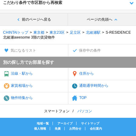
こだわり条件で市区郡から再検索
前のページへ戻る
ページの先頭へ
CHINTAIトップ
東京都
東京23区
足立区
北綾瀬駅
S-RESIDENCE
北綾瀬awesome 3階の賃貸物件
気になるリスト
保存中の条件
別の探し方でお部屋を探す
沿線・駅から
住所から
家賃相場から
通勤通学時間から
物件特集から
TOP
スマートフォン
パソコン
地域一覧
アーカイブ
サイトマップ
個人情報
免責
お問合せ
会社案内