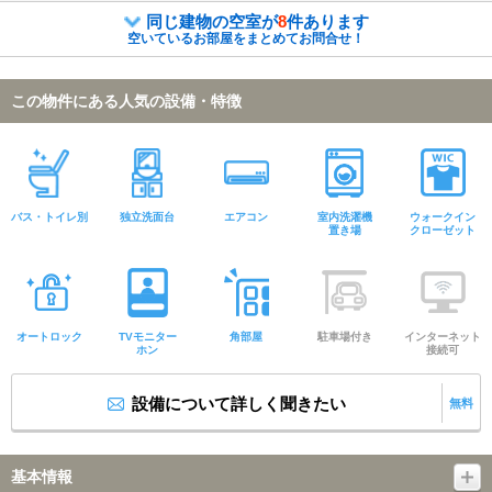
同じ建物の空室が
8
件あります
空いているお部屋をまとめてお問合せ！
この物件にある人気の設備・特徴
バス・トイレ別
独立洗面台
エアコン
室内洗濯機
ウォークイン
置き場
クローゼット
オートロック
TVモニター
角部屋
駐車場付き
インターネット
ホン
接続可
設備について詳しく聞きたい
無料
基本情報