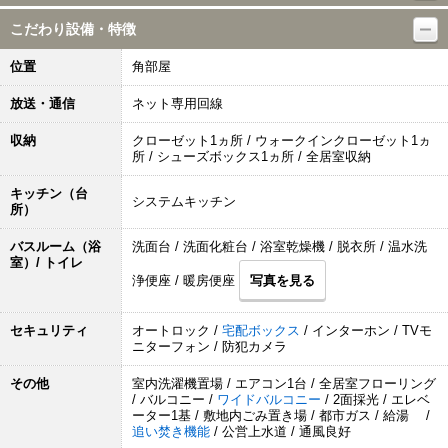
こだわり設備・特徴
位置
角部屋
放送・通信
ネット専用回線
収納
クローゼット1ヵ所 / ウォークインクローゼット1ヵ
所 / シューズボックス1ヵ所 / 全居室収納
キッチン（台
システムキッチン
所）
バスルーム（浴
洗面台 / 洗面化粧台 / 浴室乾燥機 / 脱衣所 / 温水洗
室）/ トイレ
浄便座 / 暖房便座
写真を見る
セキュリティ
オートロック /
宅配ボックス
/ インターホン / TVモ
ニターフォン / 防犯カメラ
その他
室内洗濯機置場 / エアコン1台 / 全居室フローリング
/ バルコニー /
ワイドバルコニー
/ 2面採光 / エレベ
ーター1基 / 敷地内ごみ置き場 / 都市ガス / 給湯 /
追い焚き機能
/ 公営上水道 / 通風良好