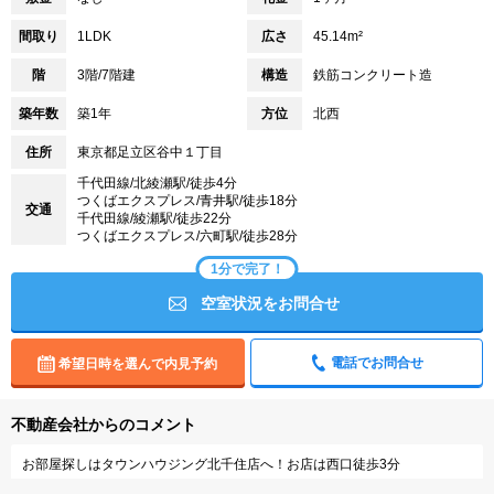
間取り
1LDK
広さ
45.14m²
階
3階/7階建
構造
鉄筋コンクリート造
築年数
築1年
方位
北西
住所
東京都足立区谷中１丁目
千代田線/北綾瀬駅/徒歩4分
つくばエクスプレス/青井駅/徒歩18分
交通
千代田線/綾瀬駅/徒歩22分
つくばエクスプレス/六町駅/徒歩28分
1分で完了！
空室状況をお問合せ
電話でお問合せ
希望日時を選んで内見予約
不動産会社からのコメント
お部屋探しはタウンハウジング北千住店へ！お店は西口徒歩3分