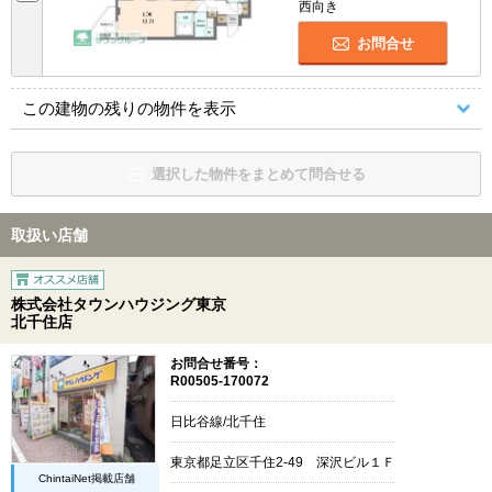
西向き
お問合せ
この建物の残りの物件を表示
選択した物件をまとめて問合せる
取扱い店舗
株式会社タウンハウジング東京
北千住店
お問合せ番号：
R00505-170072
日比谷線/北千住
東京都足立区千住2-49 深沢ビル１Ｆ
ChintaiNet掲載店舗