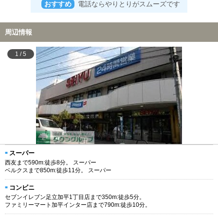
おすすめ
電話ならやりとりがスムーズです
周辺情報
1
/
5
スーパー
西友まで590m:徒歩8分。 スーパー
ベルクスまで850m:徒歩11分。 スーパー
コンビニ
セブンイレブン足立加平1丁目店まで350m:徒歩5分。
ファミリーマート加平インター店まで790m:徒歩10分。