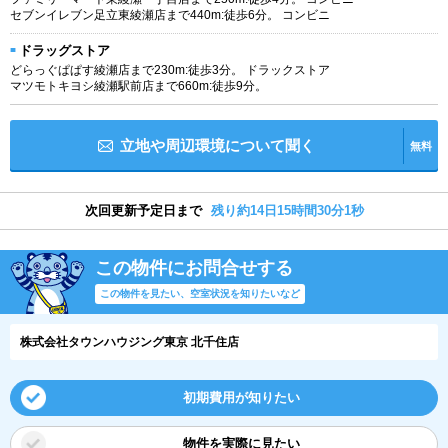
セブンイレブン足立東綾瀬店まで440m:徒歩6分。 コンビニ
ドラッグストア
どらっぐぱぱす綾瀬店まで230m:徒歩3分。 ドラックストア
マツモトキヨシ綾瀬駅前店まで660m:徒歩9分。
立地や周辺環境について聞く
無料
次回更新予定日まで
残り約14日15時間30分0秒
この物件にお問合せする
この物件を見たい、空室状況を知りたいなど
株式会社タウンハウジング東京 北千住店
初期費用が知りたい
物件を実際に見たい