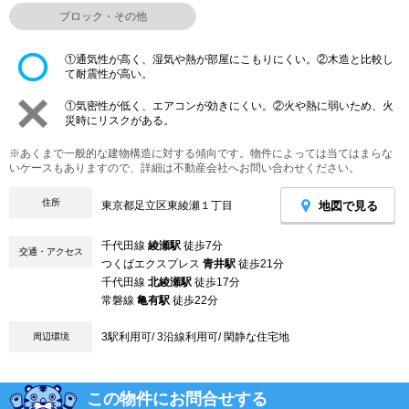
ブロック・その他
①通気性が高く、湿気や熱が部屋にこもりにくい。②木造と比較し
て耐震性が高い。
①気密性が低く、エアコンが効きにくい。②火や熱に弱いため、火
災時にリスクがある。
※あくまで一般的な建物構造に対する傾向です。物件によっては当てはまらな
いケースもありますので、詳細は不動産会社へお問い合わせください。
住所
地図で見る
東京都足立区東綾瀬１丁目
千代田線
綾瀬駅
徒歩7分
交通・アクセス
つくばエクスプレス
青井駅
徒歩21分
千代田線
北綾瀬駅
徒歩17分
常磐線
亀有駅
徒歩22分
3駅利用可/ 3沿線利用可/ 閑静な住宅地
周辺環境
この物件にお問合せする