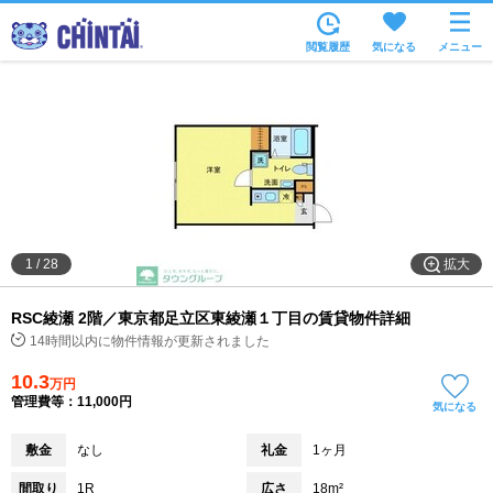
お部屋を探す
閲覧履歴
気になる
メニュー
沿線・駅から
住所から
家賃相場から
通勤通学時間から
物件特集から
拡大
1
/
28
不動産会社から
RSC綾瀬 2階／東京都足立区東綾瀬１丁目の賃貸物件詳細
TOP
14時間以内に物件情報が更新されました
10.3
万円
管理費等：11,000円
気になる
敷金
なし
礼金
1ヶ月
間取り
1R
広さ
18m²