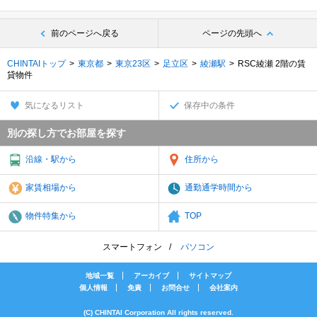
前のページへ戻る
ページの先頭へ
CHINTAIトップ
東京都
東京23区
足立区
綾瀬駅
RSC綾瀬 2階の賃
貸物件
気になるリスト
保存中の条件
別の探し方でお部屋を探す
沿線・駅から
住所から
家賃相場から
通勤通学時間から
物件特集から
TOP
スマートフォン
パソコン
地域一覧
アーカイブ
サイトマップ
個人情報
免責
お問合せ
会社案内
(C) CHINTAI Corporation All rights reserved.