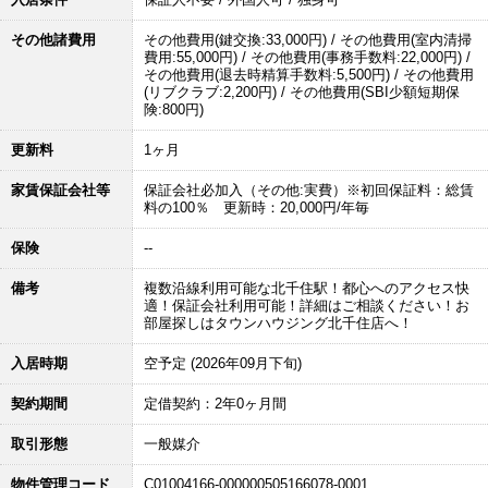
その他諸費用
その他費用(鍵交換:33,000円) / その他費用(室内清掃
費用:55,000円) / その他費用(事務手数料:22,000円) /
その他費用(退去時精算手数料:5,500円) / その他費用
(リブクラブ:2,200円) / その他費用(SBI少額短期保
険:800円)
更新料
1ヶ月
家賃保証会社等
保証会社必加入（その他:実費）※初回保証料：総賃
料の100％ 更新時：20,000円/年毎
保険
--
備考
複数沿線利用可能な北千住駅！都心へのアクセス快
適！保証会社利用可能！詳細はご相談ください！お
部屋探しはタウンハウジング北千住店へ！
入居時期
空予定 (2026年09月下旬)
契約期間
定借契約：2年0ヶ月間
取引形態
一般媒介
物件管理コード
C01004166-000000505166078-0001