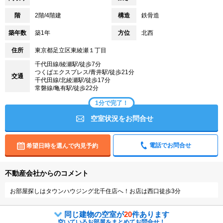
階
2階/4階建
構造
鉄骨造
築年数
築1年
方位
北西
住所
東京都足立区東綾瀬１丁目
千代田線/綾瀬駅/徒歩7分
つくばエクスプレス/青井駅/徒歩21分
交通
千代田線/北綾瀬駅/徒歩17分
常磐線/亀有駅/徒歩22分
1分で完了！
空室状況をお問合せ
電話でお問合せ
希望日時を選んで内見予約
不動産会社からのコメント
お部屋探しはタウンハウジング北千住店へ！お店は西口徒歩3分
同じ建物の空室が
20
件あります
空いているお部屋をまとめてお問合せ！