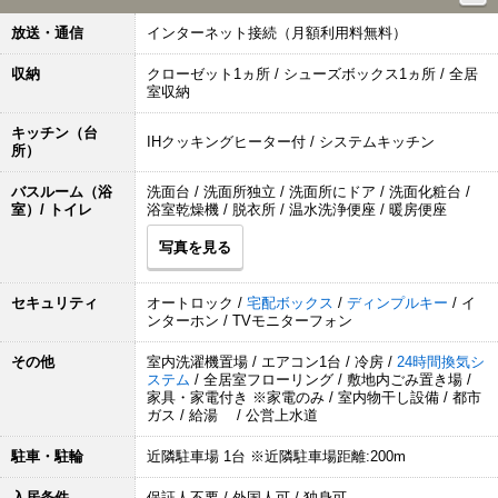
放送・通信
インターネット接続（月額利用料無料）
収納
クローゼット1ヵ所 / シューズボックス1ヵ所 / 全居
室収納
キッチン（台
IHクッキングヒーター付 / システムキッチン
所）
バスルーム（浴
洗面台 / 洗面所独立 / 洗面所にドア / 洗面化粧台 /
室）/ トイレ
浴室乾燥機 / 脱衣所 / 温水洗浄便座 / 暖房便座
写真を見る
セキュリティ
オートロック /
宅配ボックス
/
ディンプルキー
/ イ
ンターホン / TVモニターフォン
その他
室内洗濯機置場 / エアコン1台 / 冷房 /
24時間換気シ
ステム
/ 全居室フローリング / 敷地内ごみ置き場 /
家具・家電付き ※家電のみ / 室内物干し設備 / 都市
ガス / 給湯 / 公営上水道
駐車・駐輪
近隣駐車場 1台 ※近隣駐車場距離:200m
入居条件
保証人不要 / 外国人可 / 独身可