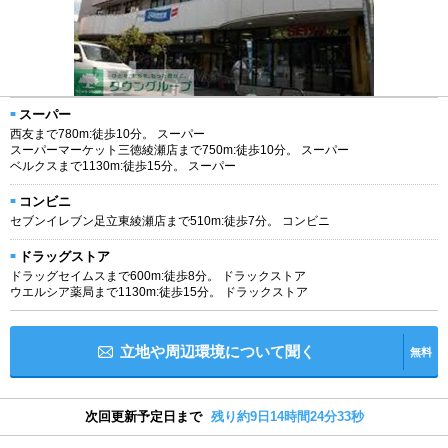
スーパー
西友まで780m:徒歩10分。 スーパー
スーパーマーケット三徳綾瀬店まで750m:徒歩10分。 スーパー
ベルクスまで1130m:徒歩15分。 スーパー
コンビニ
セブンイレブン足立東綾瀬店まで510m:徒歩7分。 コンビニ
ドラッグストア
ドラッグセイムスまで600m:徒歩8分。 ドラックストア
ウエルシア薬局まで1130m:徒歩15分。 ドラックストア
立地や周辺環境について聞く
無料
次回更新予定日まで
残り約9日14時間24分32秒