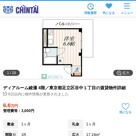
お部屋を探す
閲覧履歴
気になる
メニュー
沿線・駅から
住所から
家賃相場から
通勤通学時間から
物件特集から
拡大
1
/
28
不動産会社から
ディアルーム綾瀬 4階／東京都足立区谷中１丁目の賃貸物件詳細
TOP
6日以内に物件情報が更新されました
6.6
万円
管理費等：3,000円
気になる
敷金
1ヶ月
礼金
1ヶ月
間取り
1R
広さ
17.19m²