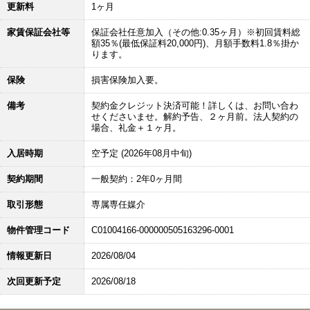
更新料
1ヶ月
家賃保証会社等
保証会社任意加入（その他:0.35ヶ月）※初回賃料総
額35％(最低保証料20,000円)、月額手数料1.8％掛か
ります。
保険
損害保険加入要。
備考
契約金クレジット決済可能！詳しくは、お問い合わ
せくださいませ。解約予告、２ヶ月前。法人契約の
場合、礼金＋１ヶ月。
入居時期
空予定 (2026年08月中旬)
契約期間
一般契約：2年0ヶ月間
取引形態
専属専任媒介
物件管理コード
C01004166-000000505163296-0001
情報更新日
2026/08/04
次回更新予定
2026/08/18