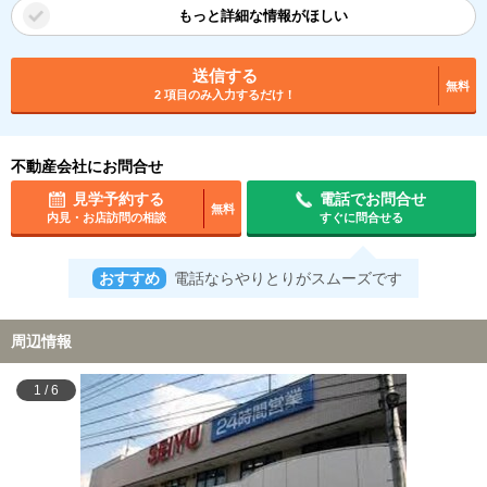
もっと詳細な情報がほしい
送信する
無料
2 項目のみ入力するだけ！
不動産会社にお問合せ
見学予約する
電話でお問合せ
無料
内見・お店訪問の相談
すぐに問合せる
おすすめ
電話ならやりとりがスムーズです
周辺情報
1
/
6