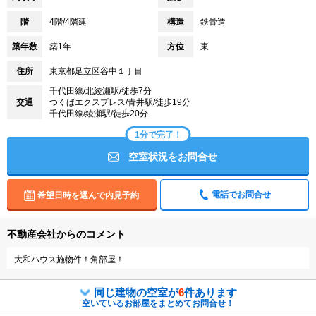
階
4階/4階建
構造
鉄骨造
築年数
築1年
方位
東
住所
東京都足立区谷中１丁目
千代田線/北綾瀬駅/徒歩7分
交通
つくばエクスプレス/青井駅/徒歩19分
千代田線/綾瀬駅/徒歩20分
1分で完了！
空室状況をお問合せ
電話でお問合せ
希望日時を選んで内見予約
不動産会社からのコメント
大和ハウス施物件！角部屋！
同じ建物の空室が
6
件あります
空いているお部屋をまとめてお問合せ！