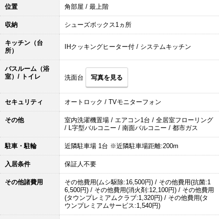
位置
角部屋 / 最上階
収納
シューズボックス1ヵ所
キッチン（台
IHクッキングヒーター付 / システムキッチン
所）
バスルーム（浴
室）/ トイレ
洗面台
写真を見る
セキュリティ
オートロック / TVモニターフォン
その他
室内洗濯機置場 / エアコン1台 / 全居室フローリング
/ L字型バルコニー / 南面バルコニー / 都市ガス
駐車・駐輪
近隣駐車場 1台 ※近隣駐車場距離:200m
入居条件
保証人不要
その他諸費用
その他費用(ムシ駆除:16,500円) / その他費用(抗菌:1
6,500円) / その他費用(消火剤:12,100円) / その他費用
(タウンプレミアムクラブ:1,320円) / その他費用(タ
ウンプレミアムサービス:1,540円)