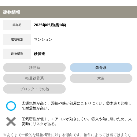
建物情報
2025年05月(築1年)
築年月
マンション
建物種別
鉄骨造
建物構造
鉄筋系
鉄骨系
軽量鉄骨系
木造
ブロック・その他
①通気性が高く、湿気や熱が部屋にこもりにくい。②木造と比較し
て耐震性が高い。
①気密性が低く、エアコンが効きにくい。②火や熱に弱いため、火
災時にリスクがある。
※あくまで一般的な建物構造に対する傾向です。物件によっては当てはまらな